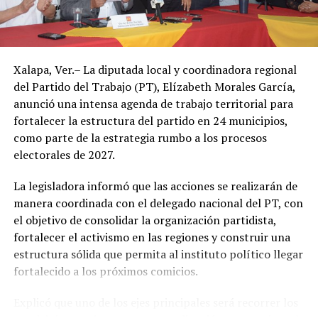
un descenso apenas perceptible en la temperatura a
partir de este jueves.
Autoridades de Protección Civil recomendaron evitar la
Xalapa, Ver.– La diputada local y coordinadora regional
exposición prolongada al sol durante las horas de mayor
del Partido del Trabajo (PT), Elízabeth Morales García,
radiación, mantenerse hidratado y tomar precauciones
anunció una intensa agenda de trabajo territorial para
ante posibles tormentas eléctricas, especialmente en
fortalecer la estructura del partido en 24 municipios,
regiones montañosas y del sur de Veracruz.
como parte de la estrategia rumbo a los procesos
electorales de 2027.
La legisladora informó que las acciones se realizarán de
manera coordinada con el delegado nacional del PT, con
el objetivo de consolidar la organización partidista,
fortalecer el activismo en las regiones y construir una
estructura sólida que permita al instituto político llegar
fortalecido a los próximos comicios.
Explicó que uno de los ejes principales será recorrer los