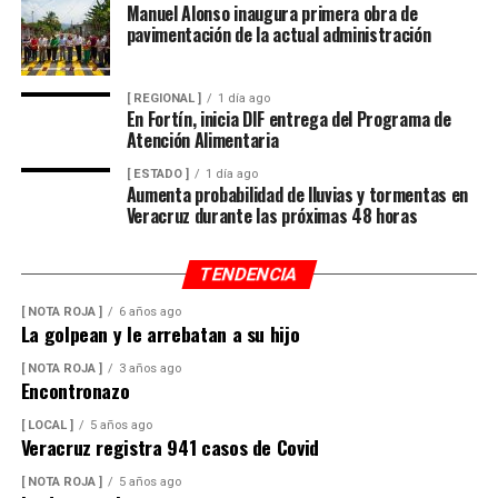
Manuel Alonso inaugura primera obra de
pavimentación de la actual administración
[ REGIONAL ]
1 día ago
En Fortín, inicia DIF entrega del Programa de
Atención Alimentaria
[ ESTADO ]
1 día ago
Aumenta probabilidad de lluvias y tormentas en
Veracruz durante las próximas 48 horas
TENDENCIA
[ NOTA ROJA ]
6 años ago
La golpean y le arrebatan a su hijo
[ NOTA ROJA ]
3 años ago
Encontronazo
[ LOCAL ]
5 años ago
Veracruz registra 941 casos de Covid
[ NOTA ROJA ]
5 años ago