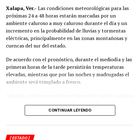
Xalapa, Ver.-
Las condiciones meteorológicas para las
próximas 24 a 48 horas estarán marcadas por un
ambiente caluroso a muy caluroso durante el día y un
incremento en la probabilidad de lluvias y tormentas
eléctricas, principalmente en las zonas montañosas y
cuencas del sur del estado.
De acuerdo con el pronóstico, durante el mediodía y las
primeras horas de la tarde persistirán temperaturas
elevadas, mientras que por las noches y madrugadas el
ambiente será templado a fresco.
Además, podrían presentarse bancos de niebla y neblina
de manera aislada, reduciendo la visibilidad en algunas
carreteras.
CONTINUAR LEYENDO
Las precipitaciones estarán acompañadas de actividad
eléctrica y rachas de viento, por lo que se recomienda a
[ ESTADO ]
la población mantenerse atenta a las actualizaciones del