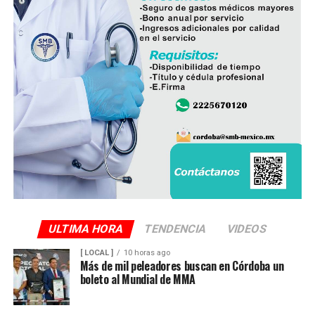
operan ocho empresas productoras con más de 350
granjas avícolas, las cuales representan una importante
fuente de empleo y desarrollo económico para
comunidades rurales de ambas entidades.
ULTIMA HORA
TENDENCIA
VIDEOS
[ LOCAL ]
10 horas ago
Más de mil peleadores buscan en Córdoba un
boleto al Mundial de MMA