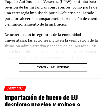
Popular Autónoma de Veracruz (UPAV) continúa bajo
gestionando recursos y proyectos que contribuyan al
revisión de las instancias competentes, como parte de
desarrollo del municipio y al bienestar de las familias
una estrategia impulsada por el Gobierno del Estado
alvaradeñas”.
para fortalecer la transparencia, la rendición de cuentas
y el funcionamiento de la institución.
Por último, reconoció y agradeció a la gobernadora del
estado, Rocío Nahle García, por el respaldo brindado a
De acuerdo con integrantes de la comunidad
Alvarado, así como a personal directivo de la CFE por la
universitaria, las acciones incluyen la verificación de la
disposición y coordinación institucional para impulsar
situación administrativa y académica del personal, así
estas importantes acciones en beneficio del municipio.
como la revisión de diversos procedimientos internos
que presuntamente presentan inconsistencias.
Entre los aspectos que son objeto de análisis se
CONTINUAR LEYENDO
encuentran posibles casos de docentes con asignaciones
simultáneas en distintos centros de estudio, la
validación de documentación académica de directivos,
[ ESTADO ]
adeudos en la entrega de calificaciones, denuncias por
Importación de huevo de EU
presuntos cobros indebidos relacionados con
certificados y asesorías de titulación, así como la
desploma precios y golpea a