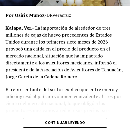
momento no existe una determinación definitiva sobre
responsabilidades individuales.
Por Osiris Muñoz
/DRVeracruz
No obstante, docentes que solicitaron el anonimato
señalaron que un grupo de profesores ha manifestado
Xalapa, Ver.-
La importación de alrededor de tres
su inconformidad con el proceso de revisión, al
millones de cajas de huevo procedentes de Estados
considerar que las investigaciones podrían afectar
Unidos durante los primeros siete meses de 2026
intereses al interior de la institución.
provocó una caída en el precio del producto en el
mercado nacional, situación que ha impactado
De acuerdo con esos testimonios, el grupo identificado
directamente a los avicultores mexicanos, informó el
como
Movimiento Estatal UPAV
, integrado
presidente de la Asociación de Avicultores de Tehuacán,
públicamente por Verónica Sánchez Ramos, Mauricio
Jorge García de la Cadena Romero.
Tapia Tentle, Elsa Andrea Maldonado Alemán, Silvia
Ivette Lara Barradas, Roberto Ibáñez y Carlos Enrique
El representante del sector explicó que entre enero y
Sierra, ha cuestionado las acciones emprendidas por las
julio ingresó al país un volumen equivalente al tres por
autoridades universitarias y estatales.
ciento del mercado nacional, lo que obligó a los
productores mexicanos a reducir sus precios para
Hasta ahora, las instancias responsables no han
mantenerse competitivos frente al producto importado.
informado la conclusión de las investigaciones ni la
CONTINUAR LEYENDO
emisión de sanciones o resoluciones específicas. El