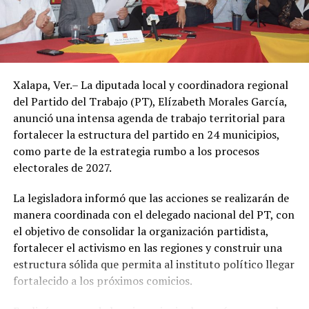
Sin embargo, el ambiente seguirá siendo caluroso, con
un descenso apenas perceptible en la temperatura a
partir de este jueves.
Autoridades de Protección Civil recomendaron evitar la
Xalapa, Ver.– La diputada local y coordinadora regional
exposición prolongada al sol durante las horas de mayor
del Partido del Trabajo (PT), Elízabeth Morales García,
radiación, mantenerse hidratado y tomar precauciones
anunció una intensa agenda de trabajo territorial para
ante posibles tormentas eléctricas, especialmente en
fortalecer la estructura del partido en 24 municipios,
regiones montañosas y del sur de Veracruz.
como parte de la estrategia rumbo a los procesos
electorales de 2027.
La legisladora informó que las acciones se realizarán de
manera coordinada con el delegado nacional del PT, con
el objetivo de consolidar la organización partidista,
fortalecer el activismo en las regiones y construir una
estructura sólida que permita al instituto político llegar
fortalecido a los próximos comicios.