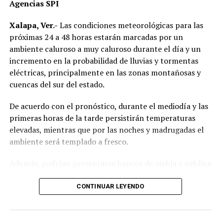
Agencias SPI
Tercera Región Naval, Fernando Alfonso Angli
Rodríguez; el coordinador estatal de la Guardia
Xalapa, Ver.-
Las condiciones meteorológicas para las
Nacional, Rogerio Olguín Gómez; los directores de la
próximas 24 a 48 horas estarán marcadas por un
Fuerza Civil, Rafael Ángel González Uscanga, del CEIS,
ambiente caluroso a muy caluroso durante el día y un
Evaristo Cruz Cabañas, y la fiscal general del Estado,
incremento en la probabilidad de lluvias y tormentas
Verónica Hernández Giádans.
eléctricas, principalmente en las zonas montañosas y
cuencas del sur del estado.
Los secretarios de Seguridad Pública, Hugo Gutiérrez
Maldonado, y de Gobierno, Eric Cisneros Burgos; la
De acuerdo con el pronóstico, durante el mediodía y las
presidenta de la Comisión Estatal de Derechos
primeras horas de la tarde persistirán temperaturas
Humanos, Namiko Matzumoto Benítez; el presidente de
elevadas, mientras que por las noches y madrugadas el
la Comisión de Seguridad Pública en el Congreso,
ambiente será templado a fresco.
Roberto Francisco San Román Solana, y los alcaldes de
Además, podrían presentarse bancos de niebla y neblina
Xalapa, Ricardo Ahued Bardahuil, y de Emiliano Zapata,
de manera aislada, reduciendo la visibilidad en algunas
Erick Ruiz Hernández.
carreteras.
CONTINUAR LEYENDO
RELATED TOPICS:
Las precipitaciones estarán acompañadas de actividad
DESPUÉS
eléctrica y rachas de viento, por lo que se recomienda a