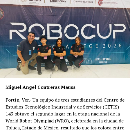
A ello se suman las importaciones de más de un millón
de sacos que son traídos de Centroamérica; el cambio
climático; la disminución de la producción de Huatusco
por el cambio climático cuando era emblemático en la
producción.
RELATED TOPICS:
DESPUÉS
Bajo proceso supuestos asesinos de alcaldesa
ANTES
Abandonan armas y pavo junto a narcomensaje
Miguel Ángel Contreras Mauss
Fortín, Ver.- Un equipo de tres estudiantes del Centro de
Estudios Tecnológico Industrial y de Servicios (CETIS)
143 obtuvo el segundo lugar en la etapa nacional de la
World Robot Olympiad (WRO), celebrada en la ciudad de
Toluca, Estado de México, resultado que los coloca entre