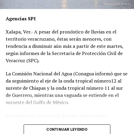
por temor a represalias.
“Hoy fue mi Abraham,
Agencias SPI
mañana puede ser alguien
Xalapa, Ver.- A pesar del pronóstico de lluvias en el
de tu familia. El homicida
territorio veracruzano, éstas serán menores, con
sigue libre y operando en
tendencia a disminuir aún más a partir de este martes,
según informes de la Secretaría de Protección Civil de
las carreteras”, expresó un
Veracruz (SPC).
familiar, exigiendo justicia.
La Comisión Nacional del Agua (Conagua informó que se
da seguimiento al eje de la onda tropical número12 al
El caso ha encendido el debate sobre la corrupción en la
sureste de Chiapas y la onda tropical número 11 al sur
Fiscalía y la impunidad que beneficia a conductores
de Guerrero, mientras una vaguada se extiende en el
responsables de muertes viales.
suroeste del Golfo de México.
La familia pide a la ciudadanía unirse para evitar que el
Esta situación favorecerá durante esta semana
caso quede en el olvido.
condiciones para lluvias, chubascos y tormentas aisladas
generalmente matutinas y nocturnas en zonas de costas
CONTINUAR LEYENDO