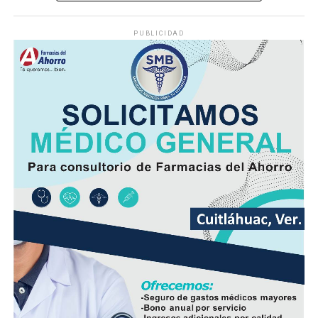
y, por las tardes-noches sobre regiones de montaña y
llanuras.
PUBLICIDAD
Las lluvias que se logren acumular en los siguientes siete
días podrían catalogarse dentro o ligeramente por
debajo de lo que normalmente llueve en gran parte de la
entidad y ligeramente por arriba de lo normal en áreas
de la zona sur.
En las siguientes 24 a 48 horas, se espera desarrollo de
nubosidad con lluvias y tormentas matutinas en el
litoral, condiciones que se extenderán por la tarde y
noche a regiones de montaña.
Las lluvias se estiman acumulados de 5 a 20 milímetros
por metro cuadrado (mm) y máximos de hasta 30 mm en
cuencas del sur y en zonas de montañas y; temperaturas
diurnas serán altas y el ambiente cálido, pero fresco por
la noche.