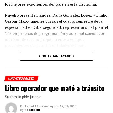
los mejores exponentes del país en esta disciplina.
Nayeli Porras Hernández, Daira González López y Emilio
Gaspar Mazo, quienes cursan el cuarto semestre de la
especialidad en Ciberseguridad, representaron al plantel
143 en pruebas de programación y automatización con
un robot de diseño propio, frente a equipos
provenientes de distintas entidades del país.
El desempeño mostrado por los jóvenes les permitió
CONTINUAR LEYENDO
calificar a la siguiente fase de la competencia, que
tendrá lugar los días 5 y 6 de septiembre en Cancún,
Quintana Roo.
UNCATEGORIZED
Libre operador que mató a tránsito
De obtener resultados favorables en esa etapa, el equipo
tendría la posibilidad de representar a México en la final
Su familia pide justicia
internacional de la WRO, que se efectuará en Costa Rica.
Published
12 meses ago
on
12/08/2025
By
Redaccion