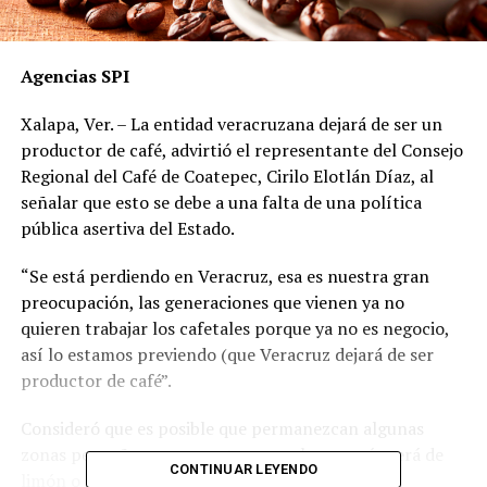
Agencias SPI
Xalapa, Ver. – La entidad veracruzana dejará de ser un
productor de café, advirtió el representante del Consejo
Regional del Café de Coatepec, Cirilo Elotlán Díaz, al
señalar que esto se debe a una falta de una política
pública asertiva del Estado.
“Se está perdiendo en Veracruz, esa es nuestra gran
preocupación, las generaciones que vienen ya no
quieren trabajar los cafetales porque ya no es negocio,
así lo estamos previendo (que Veracruz dejará de ser
productor de café”.
Consideró que es posible que permanezcan algunas
zonas pequeñas o compactas, pero la mayoría será de
CONTINUAR LEYENDO
limón o de caña o será de café robusta.