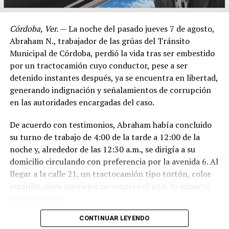
Córdoba, Ver.
— La noche del pasado jueves 7 de agosto,
Abraham N., trabajador de las grúas del Tránsito
Municipal de Córdoba, perdió la vida tras ser embestido
por un tractocamión cuyo conductor, pese a ser
detenido instantes después, ya se encuentra en libertad,
generando indignación y señalamientos de corrupción
en las autoridades encargadas del caso.
De acuerdo con testimonios, Abraham había concluido
su turno de trabajo de 4:00 de la tarde a 12:00 de la
noche y, alrededor de las 12:30 a.m., se dirigía a su
domicilio circulando con preferencia por la avenida 6. Al
llegar a la calle 21, un tractocamión tipo tortón, color
amarillo, cuyo operador no respetó el alto, lo impactó
violentamente.
CONTINUAR LEYENDO
El conductor, identificado como Adán “N.”, de