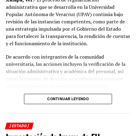
“Mejorar el servicio de energía eléctrica ha sido una
administrativa que se desarrolla en la Universidad
prioridad desde el inicio de mi gobierno y continuaremos
Popular Autónoma de Veracruz (UPAV) continúa bajo
gestionando recursos y proyectos que contribuyan al
revisión de las instancias competentes, como parte de
desarrollo del municipio y al bienestar de las familias
una estrategia impulsada por el Gobierno del Estado
alvaradeñas”.
para fortalecer la transparencia, la rendición de cuentas
y el funcionamiento de la institución.
Por último, reconoció y agradeció a la gobernadora del
estado, Rocío Nahle García, por el respaldo brindado a
De acuerdo con integrantes de la comunidad
Alvarado, así como a personal directivo de la CFE por la
universitaria, las acciones incluyen la verificación de la
disposición y coordinación institucional para impulsar
situación administrativa y académica del personal, así
estas importantes acciones en beneficio del municipio.
como la revisión de diversos procedimientos internos
que presuntamente presentan inconsistencias.
Entre los aspectos que son objeto de análisis se
CONTINUAR LEYENDO
encuentran posibles casos de docentes con asignaciones
simultáneas en distintos centros de estudio, la
validación de documentación académica de directivos,
[ ESTADO ]
adeudos en la entrega de calificaciones, denuncias por
presuntos cobros indebidos relacionados con