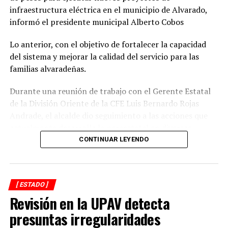
Y, finalmente, solicitarán al Consejo de Derechos
infraestructura eléctrica en el municipio de Alvarado,
Humanos de la Organización de las Naciones Unidas,
informó el presidente municipal Alberto Cobos
establezca un mecanismo internacional para la
Lo anterior, con el objetivo de fortalecer la capacidad
determinación de hechos violatorios de derechos
del sistema y mejorar la calidad del servicio para las
humanos y derecho internacional humanitario.
familias alvaradeñas.
RELATED TOPICS:
Durante una reunión de trabajo con el Gerente Estatal
DESPUÉS
de la División Oriente de la CFE Luis Bernardo Rojas
Se prevé ingreso de otro frente frío
Andrade, el alcalde dio seguimiento a las acciones que
actualmente desarrolla la paraestatal en diversas
ANTES
En Veracruz podría fortalecerse el juicio de amparo
comunidades, colonias y la zona centro de la
CONTINUAR LEYENDO
demarcación, donde se realizan trabajos de
mantenimiento, modernización y fortalecimiento de la
red eléctrica.
[ ESTADO ]
Revisión en la UPAV detecta
En ese sentido, el representante de CFE informó que las
interrupciones programadas en el suministro de energía
presuntas irregularidades
registradas en los últimos días obedecen a maniobras