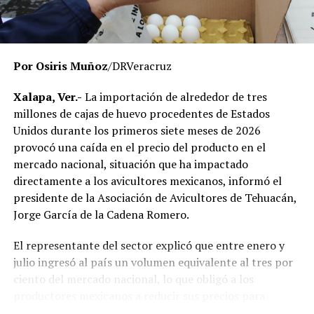
respetando el debido proceso, por lo que hasta el
momento no existe una determinación definitiva sobre
responsabilidades individuales.
Por Osiris Muñoz
/DRVeracruz
No obstante, docentes que solicitaron el anonimato
señalaron que un grupo de profesores ha manifestado
Xalapa, Ver.-
La importación de alrededor de tres
su inconformidad con el proceso de revisión, al
millones de cajas de huevo procedentes de Estados
considerar que las investigaciones podrían afectar
Unidos durante los primeros siete meses de 2026
intereses al interior de la institución.
provocó una caída en el precio del producto en el
mercado nacional, situación que ha impactado
De acuerdo con esos testimonios, el grupo identificado
directamente a los avicultores mexicanos, informó el
como
Movimiento Estatal UPAV
, integrado
presidente de la Asociación de Avicultores de Tehuacán,
públicamente por Verónica Sánchez Ramos, Mauricio
Jorge García de la Cadena Romero.
Tapia Tentle, Elsa Andrea Maldonado Alemán, Silvia
Ivette Lara Barradas, Roberto Ibáñez y Carlos Enrique
El representante del sector explicó que entre enero y
Sierra, ha cuestionado las acciones emprendidas por las
julio ingresó al país un volumen equivalente al tres por
autoridades universitarias y estatales.
ciento del mercado nacional, lo que obligó a los
productores mexicanos a reducir sus precios para
Hasta ahora, las instancias responsables no han
mantenerse competitivos frente al producto importado.