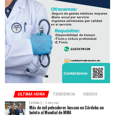
Finalmente, destacó que entre Veracruz y Puebla
operan ocho empresas productoras con más de 350
granjas avícolas, las cuales representan una importante
fuente de empleo y desarrollo económico para
comunidades rurales de ambas entidades.
ULTIMA HORA
TENDENCIA
VIDEOS
[ LOCAL ]
2 días ago
Más de mil peleadores buscan en Córdoba un
boleto al Mundial de MMA