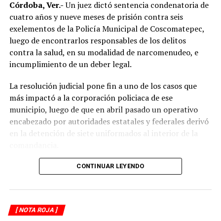
límites de velocidad y aumentar la distancia de
Córdoba, Ver.-
Un juez dictó sentencia condenatoria de
seguridad entre vehículos, especialmente durante la
cuatro años y nueve meses de prisión contra seis
temporada de lluvias, cuando el riesgo de accidentes se
exelementos de la Policía Municipal de Coscomatepec,
incrementa en las carreteras de la región.
luego de encontrarlos responsables de los delitos
contra la salud, en su modalidad de narcomenudeo, e
La circulación en la zona se vio afectada por algunos
incumplimiento de un deber legal.
minutos mientras se realizaban las labores de auxilio y el
levantamiento de indicios por parte de las autoridades.
La resolución judicial pone fin a uno de los casos que
Posteriormente, el tránsito fue restablecido de manera
más impactó a la corporación policiaca de ese
normal.
municipio, luego de que en abril pasado un operativo
encabezado por autoridades estatales y federales derivó
en la detención de siete uniformados al interior de la
comandancia.
La intervención se realizó el 10 de abril mediante un
CONTINUAR LEYENDO
despliegue conjunto de agentes de la Policía Ministerial,
elementos de la Secretaría de Marina (Semar) y de la
Secretaría de Seguridad Pública (SSP), quienes
[ NOTA ROJA ]
ejecutaron una revisión en las instalaciones de la