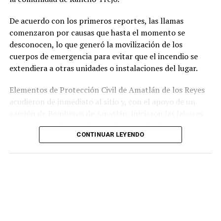
relacionados con la posesión de droga y el
incumplimiento de sus funciones como servidores
De acuerdo con los primeros reportes, las llamas
públicos.
comenzaron por causas que hasta el momento se
desconocen, lo que generó la movilización de los
cuerpos de emergencia para evitar que el incendio se
extendiera a otras unidades o instalaciones del lugar.
Elementos de Protección Civil de Amatlán de los Reyes
acudieron de inmediato al sitio y, con el apoyo de un
camión de Bomberos de Amatlán, iniciaron las labores
para sofocar el fuego, logrando controlar la emergencia
CONTINUAR LEYENDO
tras varios minutos de trabajo.
Como resultado del siniestro, dos camionetas quedaron
con daños totales a consecuencia de las llamas. No se
reportaron personas lesionadas ni fue necesario evacuar
la zona.
Las autoridades realizaron una inspección en el