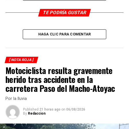
TE PODRÍA GUSTAR
RELATED TOPICS:
DESPUÉS
Sin vida, encuentran a desaparecido
HAGA CLIC PARA COMENTAR
ANTES
Fuerza Civil captura a dos generadores de violencia
[ NOTA ROJA ]
Motociclista resulta gravemente
herido tras accidente en la
carretera Paso del Macho-Atoyac
Por la lluvia
Published
21 horas ago
on
06/08/2026
By
Redaccion