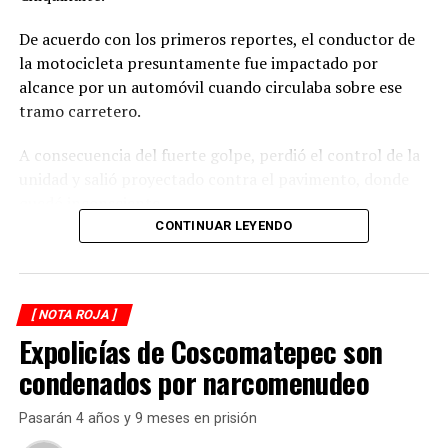
De acuerdo con los primeros reportes, el conductor de
la motocicleta presuntamente fue impactado por
alcance por un automóvil cuando circulaba sobre ese
tramo carretero.
A consecuencia del fuerte golpe, perdió el control de la
unidad y salió proyectado contra el pavimento, donde
quedó inconsciente.
CONTINUAR LEYENDO
Testigos del accidente solicitaron de inmediato el apoyo
de los cuerpos de emergencia al percatarse de que el
motociclista permanecía inmóvil sobre la carpeta
[ NOTA ROJA ]
asfáltica, mientras otros automovilistas redujeron la
Expolicías de Coscomatepec son
velocidad para evitar otro percance.
condenados por narcomenudeo
Al sitio arribaron paramédicos de Protección Civil de
Atoyac, quienes brindaron los primeros auxilios al
Pasarán 4 años y 9 meses en prisión
lesionado y, tras estabilizarlo, lo trasladaron de urgencia