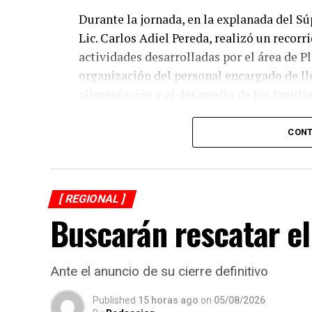
Durante la jornada, en la explanada del Sú
Lic. Carlos Adiel Pereda, realizó un recorr
actividades desarrolladas por el área de 
organización del personal encargado de llev
alimentación y el desarrollo de las familia
Asimismo, se informa a las personas benefi
CONT
jueves 6 y viernes 7 de agosto, de acuerdo 
previamente fueron difundidos a través de 
refrenda su compromiso de trabajar de ma
[ REGIONAL ]
trabajo, resultados y hechos que unidos h
Buscarán rescatar el
Ante el anuncio de su cierre definitivo
Published
15 horas ago
on
05/08/2026