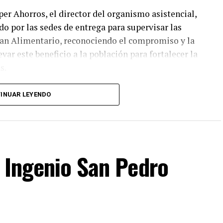
per Ahorros, el director del organismo asistencial,
ido por las sedes de entrega para supervisar las
Plan Alimentario, reconociendo el compromiso y la
ar este beneficio a la población para fortalecer la
s.
ciarias que las entregas continuarán los días
INUAR LEYENDO
con las sedes, horarios y localidades que
los canales oficiales del DIF, cuya institución
nera cercana con la ciudadanía, demostrando con
acemos de Fortín
 Ingenio San Pedro