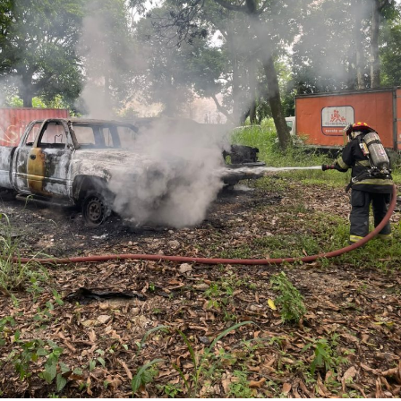
Los ahora sentenciados formaban parte de la Policía
Municipal de Coscomatepec durante la administración
del alcalde de Movimiento Ciudadano, Armando Reyes
Muñoz, y permanecerán recluidos en el Centro de
Reinserción Social de Mediana Seguridad de La Toma, en
Amatlán de los Reyes, donde cumplirán la condena.
Aunque durante el operativo fueron detenidos siete
policías municipales, la sentencia dada a conocer
corresponde únicamente a seis de ellos. Hasta el
momento, las autoridades no han informado la situación
jurídica del séptimo implicado.
El caso evidenció presuntas irregularidades dentro de la
corporación policiaca y motivó la intervención de
autoridades estatales y federales, en un contexto de
reforzamiento de las investigaciones contra servidores
públicos relacionados con actividades ilícitas en la