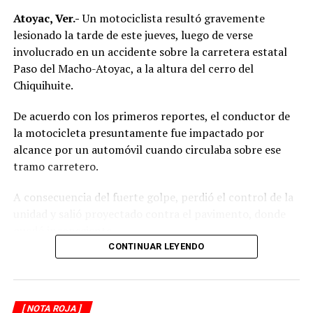
Atoyac, Ver.-
Un motociclista resultó gravemente
lesionado la tarde de este jueves, luego de verse
involucrado en un accidente sobre la carretera estatal
Paso del Macho-Atoyac, a la altura del cerro del
Chiquihuite.
De acuerdo con los primeros reportes, el conductor de
la motocicleta presuntamente fue impactado por
alcance por un automóvil cuando circulaba sobre ese
tramo carretero.
A consecuencia del fuerte golpe, perdió el control de la
unidad y salió proyectado contra el pavimento, donde
quedó inconsciente.
CONTINUAR LEYENDO
Testigos del accidente solicitaron de inmediato el apoyo
de los cuerpos de emergencia al percatarse de que el
motociclista permanecía inmóvil sobre la carpeta
[ NOTA ROJA ]
asfáltica, mientras otros automovilistas redujeron la