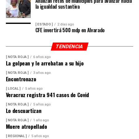
Analizan retos de municipios para avanzar hacia
la igualdad sustantiva
[ ESTADO ]
2 días ago
CFE invertirá 500 mdp en Alvarado
TENDENCIA
[ NOTA ROJA ]
6 años ago
La golpean y le arrebatan a su hijo
[ NOTA ROJA ]
3 años ago
Encontronazo
[ LOCAL ]
5 años ago
Veracruz registra 941 casos de Covid
[ NOTA ROJA ]
5 años ago
Lo descuartizan
[ NOTA ROJA ]
1 año ago
Muere atropellado
[ REGIONAL ]
5 años ago