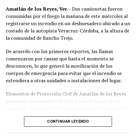
región de las Altas Montañas.
Amatlán de los Reyes, Ver.
– Dos camionetas fueron
consumidas por el fuego la mañana de este miércoles al
La sentencia representa uno de los primeros fallos
registrarse un incendio en un deshuesadero ubicado a un
derivados de aquel operativo y confirma la
costado de la autopista Veracruz-Córdoba, a la altura de
responsabilidad penal de los exuniformados por delitos
la comunidad de Rancho Trejo.
relacionados con la posesión de droga y el
incumplimiento de sus funciones como servidores
De acuerdo con los primeros reportes, las llamas
públicos.
comenzaron por causas que hasta el momento se
desconocen, lo que generó la movilización de los
cuerpos de emergencia para evitar que el incendio se
extendiera a otras unidades o instalaciones del lugar.
Elementos de Protección Civil de Amatlán de los Reyes
acudieron de inmediato al sitio y, con el apoyo de un
camión de Bomberos de Amatlán, iniciaron las labores
para sofocar el fuego, logrando controlar la emergencia
CONTINUAR LEYENDO
tras varios minutos de trabajo.