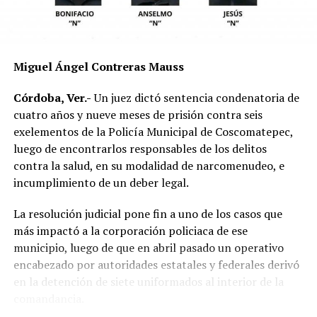
mecánica del accidente y establecer si existió
responsabilidad por parte de alguno de los conductores.
Las autoridades exhortaron a los automovilistas y
Miguel Ángel Contreras Mauss
motociclistas a conducir con precaución, respetar los
límites de velocidad y aumentar la distancia de
Córdoba, Ver.-
Un juez dictó sentencia condenatoria de
seguridad entre vehículos, especialmente durante la
cuatro años y nueve meses de prisión contra seis
temporada de lluvias, cuando el riesgo de accidentes se
exelementos de la Policía Municipal de Coscomatepec,
incrementa en las carreteras de la región.
luego de encontrarlos responsables de los delitos
contra la salud, en su modalidad de narcomenudeo, e
La circulación en la zona se vio afectada por algunos
incumplimiento de un deber legal.
minutos mientras se realizaban las labores de auxilio y el
levantamiento de indicios por parte de las autoridades.
La resolución judicial pone fin a uno de los casos que
Posteriormente, el tránsito fue restablecido de manera
más impactó a la corporación policiaca de ese
normal.
municipio, luego de que en abril pasado un operativo
encabezado por autoridades estatales y federales derivó
en la detención de siete uniformados al interior de la
comandancia.