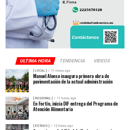
fue trasladado al Servicio Médico Forense (Semefo),
donde permanece en espera de su identificación oficial.
La unidad involucrada fue asegurada y puesta a
disposición de la autoridad ministerial, que integró la
carpeta de investigación correspondiente para localizar
al conductor y determinar su responsabilidad en el
atropellamiento.
ULTIMA HORA
TENDENCIA
VIDEOS
[ LOCAL ]
11 horas ago
Las maniobras periciales obligaron al cierre parcial de la
Manuel Alonso inaugura primera obra de
pavimentación de la actual administración
circulación en ese sector del centro de la ciudad durante
varios minutos, generando afectaciones al tránsito
vehicular.
[ REGIONAL ]
11 horas ago
En Fortín, inicia DIF entrega del Programa de
Atención Alimentaria
[ ESTADO ]
12 horas ago