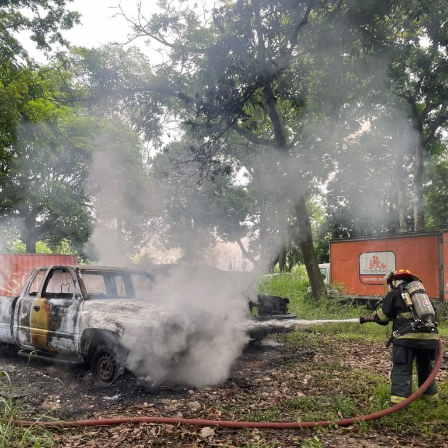
Hasta el cierre de esta edición, no se habían dado a
conocer sus generales ni el estado de salud actualizado.
La motocicleta quedó a un costado del camino, con
visibles daños en la parte frontal, en tanto autoridades
tomaron conocimiento de lo ocurrido.
El tramo donde se registró el accidente es conocido por
sus pendientes pronunciadas, lo que obliga a los
conductores a extremar precauciones, especialmente en
unidades de dos ruedas.
Autoridades locales reiteraron el llamado a verificar las
condiciones mecánicas de los vehículos antes de circular
por caminos rurales, a fin de reducir el riesgo de
percances.
RELATED TOPICS: