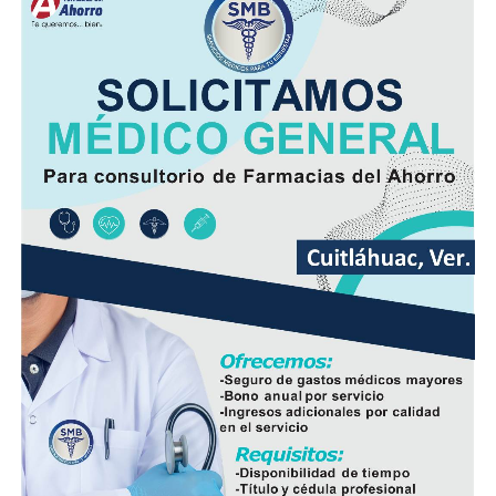
ubicar tanto al responsable como al vehículo.
Minutos después, el autobús fue encontrado
abandonado en el cruce de la calle 26 y la avenida 9, en
la colonia San José, donde quedó bajo resguardo de las
autoridades como parte de las investigaciones.
Elementos de la Policía Municipal y Estatal acordonaron
el área del accidente para preservar los indicios, en
tanto personal de Tránsito Municipal realizó las
primeras diligencias para establecer la mecánica del
hecho.
Peritos de la Fiscalía General del Estado y agentes de la
Policía Ministerial llevaron a cabo el procesamiento de
la escena y ordenaron el levantamiento del cuerpo, que