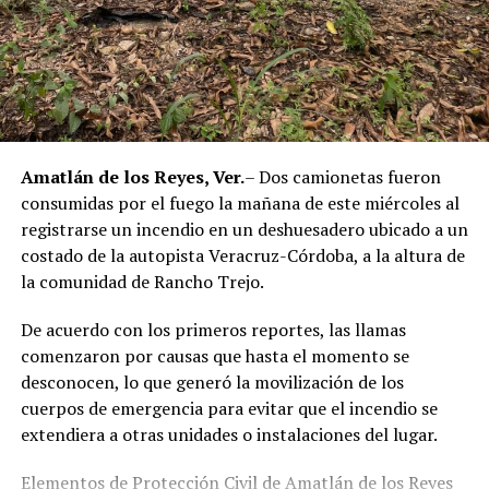
DESPUÉS
Sentencian a 60 años a hombre que asesinó a sus
padres en Orizaba
ANTES
Camión cañero vuelca en la carretera Omealca–
Tezonapa
Amatlán de los Reyes, Ver.
– Dos camionetas fueron
consumidas por el fuego la mañana de este miércoles al
registrarse un incendio en un deshuesadero ubicado a un
costado de la autopista Veracruz-Córdoba, a la altura de
la comunidad de Rancho Trejo.
De acuerdo con los primeros reportes, las llamas
comenzaron por causas que hasta el momento se
desconocen, lo que generó la movilización de los
cuerpos de emergencia para evitar que el incendio se
extendiera a otras unidades o instalaciones del lugar.
Elementos de Protección Civil de Amatlán de los Reyes