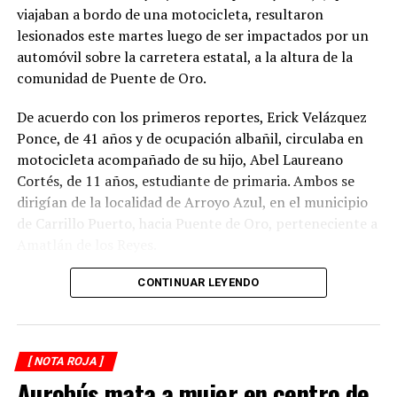
viajaban a bordo de una motocicleta, resultaron
lesionados este martes luego de ser impactados por un
automóvil sobre la carretera estatal, a la altura de la
comunidad de Puente de Oro.
De acuerdo con los primeros reportes, Erick Velázquez
Ponce, de 41 años y de ocupación albañil, circulaba en
motocicleta acompañado de su hijo, Abel Laureano
Cortés, de 11 años, estudiante de primaria. Ambos se
dirigían de la localidad de Arroyo Azul, en el municipio
de Carrillo Puerto, hacia Puente de Oro, perteneciente a
Amatlán de los Reyes.
El accidente ocurrió cuando, presuntamente, un
CONTINUAR LEYENDO
automóvil que circulaba detrás de la motocicleta los
impactó por alcance, provocando que ambos cayeran
sobre la carpeta asfáltica.
[ NOTA ROJA ]
Aurobús mata a mujer en centro de
Testigos solicitaron el apoyo de los cuerpos de