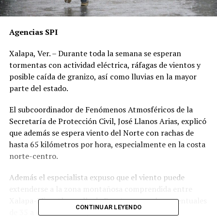
Agencias SPI
Xalapa, Ver. – Durante toda la semana se esperan
tormentas con actividad eléctrica, ráfagas de vientos y
posible caída de granizo, así como lluvias en la mayor
parte del estado.
El subcoordinador de Fenómenos Atmosféricos de la
Secretaría de Protección Civil, José Llanos Arias, explicó
que además se espera viento del Norte con rachas de
hasta 65 kilómetros por hora, especialmente en la costa
norte-centro.
Además el especialista expuso que el viento puede
extenderse a la zona montañosa comprendida entre
Xalapa-Misantla y valle de Perote con rachas eventuales
CONTINUAR LEYENDO
de 35 a 45 kilómetros por hora.