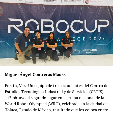
Indicó que podrían presentarse anegamientos,
inundaciones, corrientes peligrosas de agua en centros
urbanos.
Además de crecida de ríos/arroyos de respuesta rápida,
inundaciones en llanuras; granizadas y ráfagas de viento
que generen caída de techos, árboles/ramas y
espectaculares.
RELATED TOPICS:
DESPUÉS
Invasión de terrenos en Coatepec llega a AMLO
Miguel Ángel Contreras Mauss
ANTES
Pobre producción de obra pública en Veracruz
Fortín, Ver.- Un equipo de tres estudiantes del Centro de
Estudios Tecnológico Industrial y de Servicios (CETIS)
143 obtuvo el segundo lugar en la etapa nacional de la
World Robot Olympiad (WRO), celebrada en la ciudad de
Toluca, Estado de México, resultado que los coloca entre