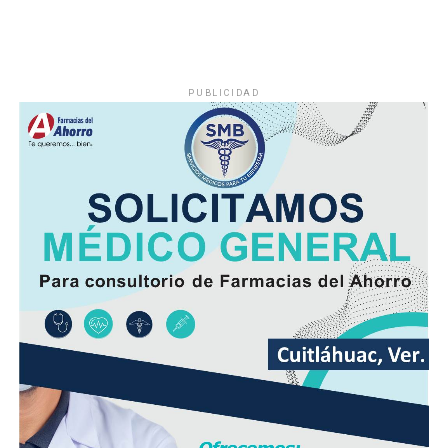
El viento será del Sureste, Este y Noreste de 20 a 35
kilómetros por hora (km/h), con rachas en el litoral y en
zonas de tormenta.
PUBLICIDAD
Asimismo, se pronostica la llegada de otra onda tropical
entre viernes y fin de semana.
Finalmente, la SPC de Veracruz recomienda a la
población vigilar el comportamiento de ríos y arroyos
de respuesta rápida y observar su entorno por posibles
derrumbes, deslaves y deslizamiento de laderas.
Además de conducir con precaución por disminución de
la visibilidad y anegamientos urbanos, viento arrachado,
descargas eléctricas y probables granizadas en áreas de
tormenta, entre otros efectos negativos.