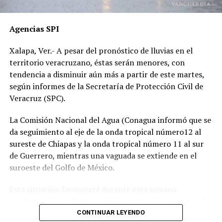
por temor a represalias.
“Hoy fue mi Abraham,
Agencias SPI
mañana puede ser alguien
Xalapa, Ver.- A pesar del pronóstico de lluvias en el
de tu familia. El homicida
territorio veracruzano, éstas serán menores, con
sigue libre y operando en
tendencia a disminuir aún más a partir de este martes,
según informes de la Secretaría de Protección Civil de
las carreteras”, expresó un
Veracruz (SPC).
familiar, exigiendo justicia.
La Comisión Nacional del Agua (Conagua informó que se
da seguimiento al eje de la onda tropical número12 al
El caso ha encendido el debate sobre la corrupción en la
sureste de Chiapas y la onda tropical número 11 al sur
Fiscalía y la impunidad que beneficia a conductores
de Guerrero, mientras una vaguada se extiende en el
responsables de muertes viales.
suroeste del Golfo de México.
La familia pide a la ciudadanía unirse para evitar que el
Esta situación favorecerá durante esta semana
caso quede en el olvido.
condiciones para lluvias, chubascos y tormentas aisladas
generalmente matutinas y nocturnas en zonas de costas
CONTINUAR LEYENDO