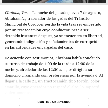
Córdoba, Ver.
— La noche del pasado jueves 7 de agosto,
Abraham N., trabajador de las grúas del Tránsito
Municipal de Córdoba, perdió la vida tras ser embestido
por un tractocamión cuyo conductor, pese a ser
detenido instantes después, ya se encuentra en libertad,
generando indignación y señalamientos de corrupción
en las autoridades encargadas del caso.
De acuerdo con testimonios, Abraham había concluido
su turno de trabajo de 4:00 de la tarde a 12:00 de la
noche y, alrededor de las 12:30 a.m., se dirigía a su
domicilio circulando con preferencia por la avenida 6. Al
llegar a la calle 21, un tractocamión tipo tortón, color
amarillo, cuyo operador no respetó el alto, lo impactó
violentamente.
CONTINUAR LEYENDO
El conductor, identificado como Adán “N.”, de