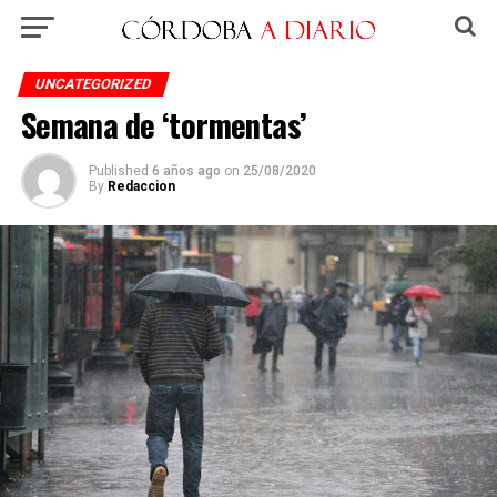
UNCATEGORIZED
Semana de ‘tormentas’
Published
6 años ago
on
25/08/2020
By
Redaccion