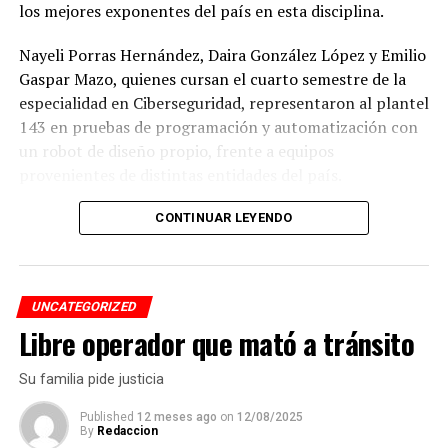
los mejores exponentes del país en esta disciplina.
Nayeli Porras Hernández, Daira González López y Emilio
Gaspar Mazo, quienes cursan el cuarto semestre de la
especialidad en Ciberseguridad, representaron al plantel
143 en pruebas de programación y automatización con
un robot de diseño propio, frente a equipos
provenientes de distintas entidades del país.
El desempeño mostrado por los jóvenes les permitió
CONTINUAR LEYENDO
calificar a la siguiente fase de la competencia, que
tendrá lugar los días 5 y 6 de septiembre en Cancún,
Quintana Roo.
UNCATEGORIZED
Libre operador que mató a tránsito
De obtener resultados favorables en esa etapa, el equipo
tendría la posibilidad de representar a México en la final
Su familia pide justicia
internacional de la WRO, que se efectuará en Costa Rica.
Published
12 meses ago
on
12/08/2025
By
Redaccion