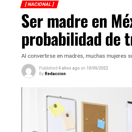
[ NACIONAL ]
Ser madre en Méx
probabilidad de t
Al convertirse en madres, muchas mujeres sue
Published
4 años ago
on
10/05/2022
By
Redaccion