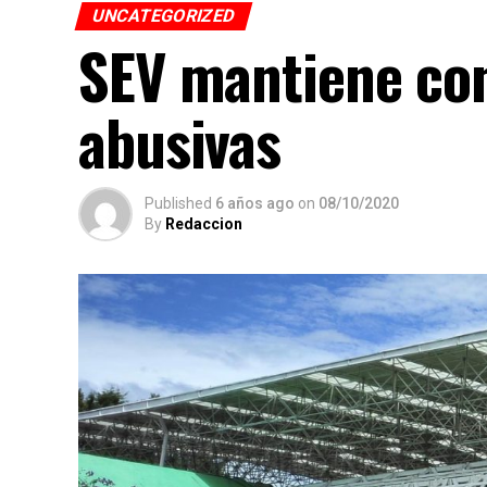
UNCATEGORIZED
SEV mantiene co
abusivas
Published
6 años ago
on
08/10/2020
By
Redaccion