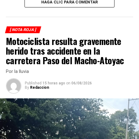
HAGA CLIC PARA COMENTAR
RELATED TOPICS:
DESPUÉS
Interviene Fuerza Civil a un narcomenudista
[ NOTA ROJA ]
ANTES
Motociclista resulta gravemente
Balacera en Carrillo Puerto
herido tras accidente en la
carretera Paso del Macho-Atoyac
Por la lluvia
Published
15 horas ago
on
06/08/2026
By
Redaccion