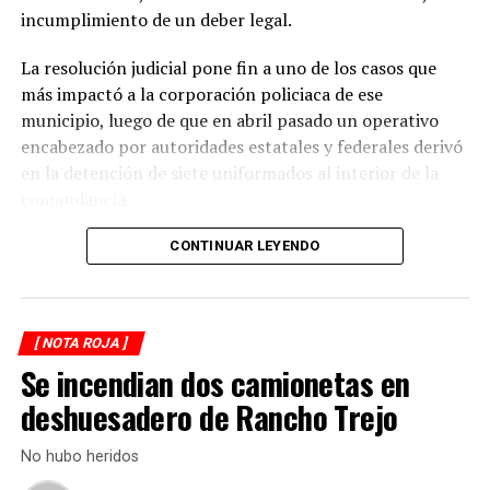
La circulación en la zona se vio afectada por algunos
incumplimiento de un deber legal.
minutos mientras se realizaban las labores de auxilio y el
levantamiento de indicios por parte de las autoridades.
La resolución judicial pone fin a uno de los casos que
Posteriormente, el tránsito fue restablecido de manera
más impactó a la corporación policiaca de ese
normal.
municipio, luego de que en abril pasado un operativo
encabezado por autoridades estatales y federales derivó
en la detención de siete uniformados al interior de la
comandancia.
La intervención se realizó el 10 de abril mediante un
CONTINUAR LEYENDO
despliegue conjunto de agentes de la Policía Ministerial,
elementos de la Secretaría de Marina (Semar) y de la
Secretaría de Seguridad Pública (SSP), quienes
[ NOTA ROJA ]
ejecutaron una revisión en las instalaciones de la
Se incendian dos camionetas en
corporación municipal.
deshuesadero de Rancho Trejo
Durante la inspección, los efectivos localizaron diversas
dosis de droga presuntamente destinadas al
No hubo heridos
narcomenudeo, por lo que los policías fueron