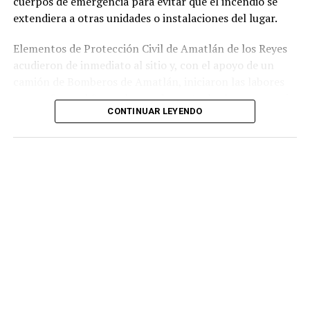
cuerpos de emergencia para evitar que el incendio se
extendiera a otras unidades o instalaciones del lugar.
Elementos de Protección Civil de Amatlán de los Reyes
acudieron de inmediato al sitio y, con el apoyo de un
camión de Bomberos de Amatlán, iniciaron las labores
para sofocar el fuego, logrando controlar la emergencia
CONTINUAR LEYENDO
tras varios minutos de trabajo.
Como resultado del siniestro, dos camionetas quedaron
con daños totales a consecuencia de las llamas. No se
reportaron personas lesionadas ni fue necesario evacuar
la zona.
Las autoridades realizaron una inspección en el
deshuesadero para descartar riesgos adicionales y
determinar las posibles causas que originaron el
incendio.
Hasta el momento no se ha informado si el fuego fue