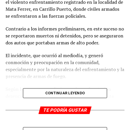
el violento enfrentamiento registrado en la localidad de
Mata Ferrer, en Carrillo Puerto, donde civiles armados
se enfrentaron a las fuerzas policiales.
Contrario a los informes preliminares, en este suceso no
se reportaron muertos ni detenidos, pero se aseguraron
dos autos que portaban armas de alto poder.
El incidente, que ocurrió al mediodía, y generó
conmoción y preocupación en la comunidad,
especialmente por la naturaleza del enfrentamiento y la
presencia de armas de fuego.
Según los reportes preliminares, la confrontación
CONTINUAR LEYENDO
desencadenó una persecución que culminó en Mata
Ferrer, donde las autoridades han establecido un cordón
de seguridad y están a la espera de la llegada de las
TE PODRÍA GUSTAR
autoridades ministeriales para iniciar las investigaciones
correspondientes.