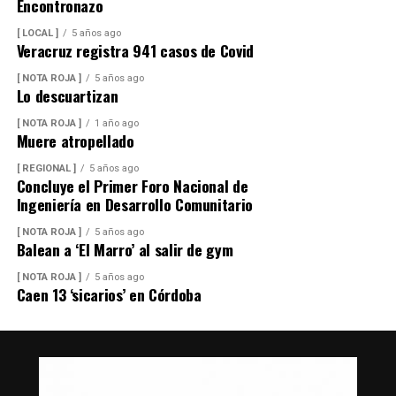
Encontronazo
[ LOCAL ]
5 años ago
Veracruz registra 941 casos de Covid
[ NOTA ROJA ]
5 años ago
Lo descuartizan
[ NOTA ROJA ]
1 año ago
Muere atropellado
[ REGIONAL ]
5 años ago
Concluye el Primer Foro Nacional de
Ingeniería en Desarrollo Comunitario
[ NOTA ROJA ]
5 años ago
Balean a ‘El Marro’ al salir de gym
[ NOTA ROJA ]
5 años ago
Caen 13 ‘sicarios’ en Córdoba