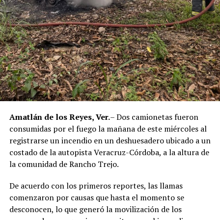
corresponde únicamente a seis de ellos. Hasta el
momento, las autoridades no han informado la situación
jurídica del séptimo implicado.
El caso evidenció presuntas irregularidades dentro de la
corporación policiaca y motivó la intervención de
autoridades estatales y federales, en un contexto de
reforzamiento de las investigaciones contra servidores
públicos relacionados con actividades ilícitas en la
región de las Altas Montañas.
Amatlán de los Reyes, Ver.
– Dos camionetas fueron
consumidas por el fuego la mañana de este miércoles al
La sentencia representa uno de los primeros fallos
registrarse un incendio en un deshuesadero ubicado a un
derivados de aquel operativo y confirma la
costado de la autopista Veracruz-Córdoba, a la altura de
responsabilidad penal de los exuniformados por delitos
la comunidad de Rancho Trejo.
relacionados con la posesión de droga y el
incumplimiento de sus funciones como servidores
De acuerdo con los primeros reportes, las llamas
públicos.
comenzaron por causas que hasta el momento se
desconocen, lo que generó la movilización de los