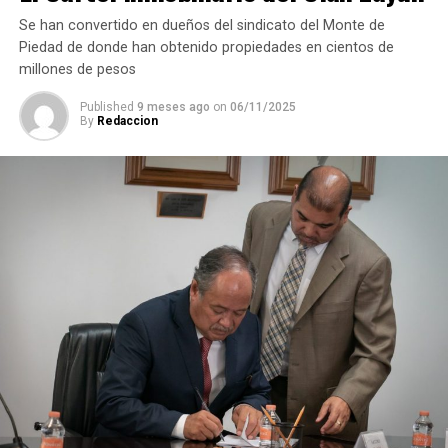
Se han convertido en dueños del sindicato del Monte de
DESPUÉS
Piedad de donde han obtenido propiedades en cientos de
Exigen indagar venta de niñas en Guerrero por
millones de pesos
‘costumbres’
Published
9 meses ago
on
06/11/2025
ANTES
By
Redaccion
Senado pide mejor campaña contra obesidad