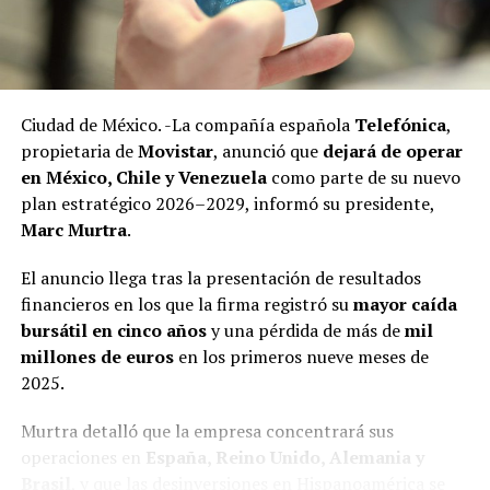
Ciudad de México. -La compañía española
Telefónica
,
Las investigaciones encontraron que, al igual que otros
propietaria de
Movistar
, anunció que
dejará de operar
líderes sindicales en México, la gestión de Arturo Zayún
en México, Chile y Venezuela
como parte de su nuevo
está marcada por decisiones financieras con
plan estratégico 2026–2029, informó su presidente,
mecanismos poco transparentes y que le han permitido
Marc Murtra
.
adquirir propiedades inmuebles, realizar negocios con
opacidad y un nivel de vida superior al que debería
El anuncio llega tras la presentación de resultados
tener.
financieros en los que la firma registró su
mayor caída
bursátil en cinco años
y una pérdida de más de
mil
Además de su función sindical, Zayún González aparece
millones de euros
en los primeros nueve meses de
vinculado con negocios paralelos y familiares.
2025.
Adicionalmente a la joyería que se dio a conocer en el
Murtra detalló que la empresa concentrará sus
reportaje anterior (https://xpectrofm.com/se-empena-
operaciones en
España, Reino Unido, Alemania y
lider-del-sindicato-del-nmp-en-realizar-operaciones-
Brasil
, y que las desinversiones en Hispanoamérica se
sospechosas/, se descubrió un nuevo negocio de