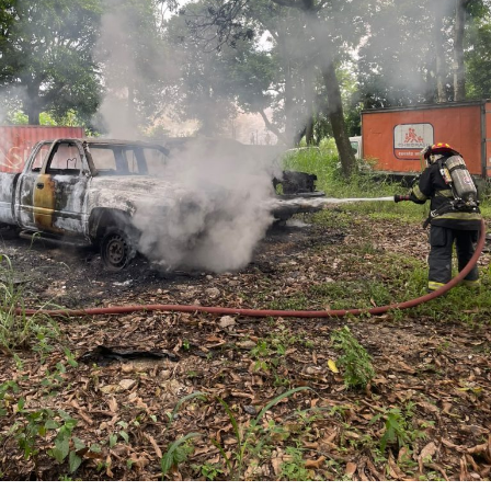
Los ahora sentenciados formaban parte de la Policía
Municipal de Coscomatepec durante la administración
del alcalde de Movimiento Ciudadano, Armando Reyes
Muñoz, y permanecerán recluidos en el Centro de
Reinserción Social de Mediana Seguridad de La Toma, en
Amatlán de los Reyes, donde cumplirán la condena.
Aunque durante el operativo fueron detenidos siete
policías municipales, la sentencia dada a conocer
corresponde únicamente a seis de ellos. Hasta el
momento, las autoridades no han informado la situación
jurídica del séptimo implicado.
El caso evidenció presuntas irregularidades dentro de la
corporación policiaca y motivó la intervención de
autoridades estatales y federales, en un contexto de
reforzamiento de las investigaciones contra servidores
públicos relacionados con actividades ilícitas en la