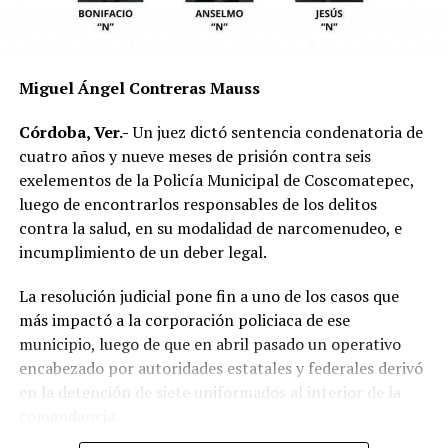
mecánica del accidente y establecer si existió
responsabilidad por parte de alguno de los conductores.
Las autoridades exhortaron a los automovilistas y
Miguel Ángel Contreras Mauss
motociclistas a conducir con precaución, respetar los
límites de velocidad y aumentar la distancia de
Córdoba, Ver.-
Un juez dictó sentencia condenatoria de
seguridad entre vehículos, especialmente durante la
cuatro años y nueve meses de prisión contra seis
temporada de lluvias, cuando el riesgo de accidentes se
exelementos de la Policía Municipal de Coscomatepec,
incrementa en las carreteras de la región.
luego de encontrarlos responsables de los delitos
contra la salud, en su modalidad de narcomenudeo, e
La circulación en la zona se vio afectada por algunos
incumplimiento de un deber legal.
minutos mientras se realizaban las labores de auxilio y el
levantamiento de indicios por parte de las autoridades.
La resolución judicial pone fin a uno de los casos que
Posteriormente, el tránsito fue restablecido de manera
más impactó a la corporación policiaca de ese
normal.
municipio, luego de que en abril pasado un operativo
encabezado por autoridades estatales y federales derivó
en la detención de siete uniformados al interior de la
comandancia.