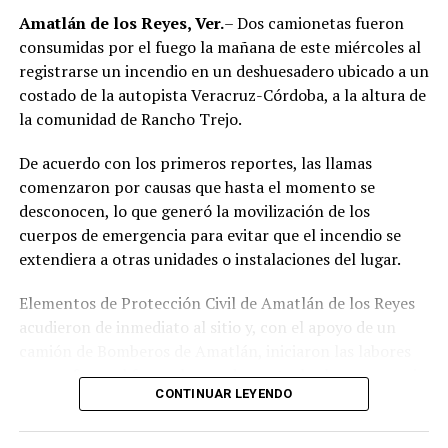
región de las Altas Montañas.
Amatlán de los Reyes, Ver.
– Dos camionetas fueron
consumidas por el fuego la mañana de este miércoles al
La sentencia representa uno de los primeros fallos
registrarse un incendio en un deshuesadero ubicado a un
derivados de aquel operativo y confirma la
costado de la autopista Veracruz-Córdoba, a la altura de
responsabilidad penal de los exuniformados por delitos
la comunidad de Rancho Trejo.
relacionados con la posesión de droga y el
incumplimiento de sus funciones como servidores
De acuerdo con los primeros reportes, las llamas
públicos.
comenzaron por causas que hasta el momento se
desconocen, lo que generó la movilización de los
cuerpos de emergencia para evitar que el incendio se
extendiera a otras unidades o instalaciones del lugar.
Elementos de Protección Civil de Amatlán de los Reyes
acudieron de inmediato al sitio y, con el apoyo de un
camión de Bomberos de Amatlán, iniciaron las labores
para sofocar el fuego, logrando controlar la emergencia
CONTINUAR LEYENDO
tras varios minutos de trabajo.
Como resultado del siniestro, dos camionetas quedaron