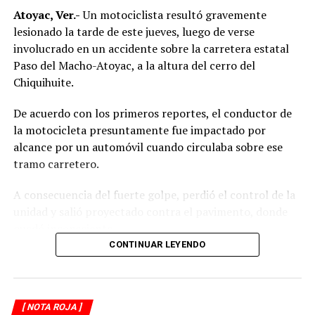
Atoyac, Ver.-
Un motociclista resultó gravemente
lesionado la tarde de este jueves, luego de verse
involucrado en un accidente sobre la carretera estatal
Paso del Macho-Atoyac, a la altura del cerro del
Chiquihuite.
De acuerdo con los primeros reportes, el conductor de
la motocicleta presuntamente fue impactado por
alcance por un automóvil cuando circulaba sobre ese
tramo carretero.
A consecuencia del fuerte golpe, perdió el control de la
unidad y salió proyectado contra el pavimento, donde
quedó inconsciente.
CONTINUAR LEYENDO
Testigos del accidente solicitaron de inmediato el apoyo
de los cuerpos de emergencia al percatarse de que el
motociclista permanecía inmóvil sobre la carpeta
[ NOTA ROJA ]
asfáltica, mientras otros automovilistas redujeron la