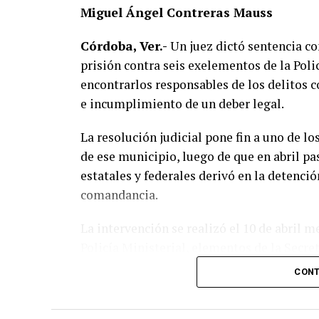
Miguel Ángel Contreras Mauss
Las autoridades exhortaron a los automovi
respetar los límites de velocidad y aument
Córdoba, Ver.-
Un juez dictó sentencia c
especialmente durante la temporada de llu
prisión contra seis exelementos de la Pol
en las carreteras de la región.
encontrarlos responsables de los delitos 
e incumplimiento de un deber legal.
La circulación en la zona se vio afectada 
labores de auxilio y el levantamiento de in
La resolución judicial pone fin a uno de l
Posteriormente, el tránsito fue restablec
de ese municipio, luego de que en abril p
estatales y federales derivó en la detenció
comandancia.
La intervención se realizó el 10 de abril 
Policía Ministerial, elementos de la Secre
Seguridad Pública (SSP), quienes ejecutaro
CONT
corporación municipal.