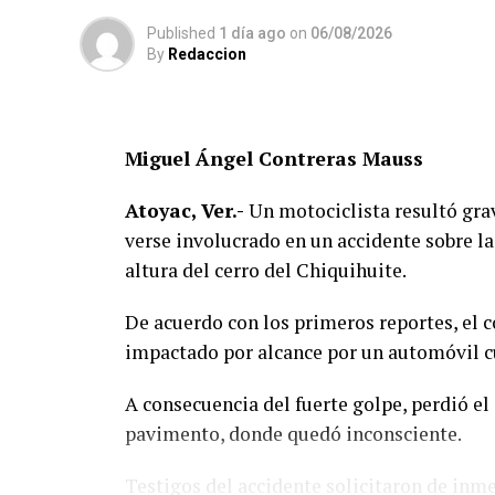
Published
1 día ago
on
06/08/2026
By
Redaccion
Miguel Ángel Contreras Mauss
Atoyac, Ver.-
Un motociclista resultó grav
verse involucrado en un accidente sobre la
altura del cerro del Chiquihuite.
De acuerdo con los primeros reportes, el 
impactado por alcance por un automóvil cu
A consecuencia del fuerte golpe, perdió el 
pavimento, donde quedó inconsciente.
Testigos del accidente solicitaron de inm