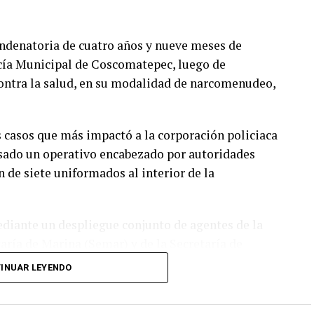
listas y motociclistas a conducir con precaución,
ar la distancia de seguridad entre vehículos,
ondenatoria de cuatro años y nueve meses de
vias, cuando el riesgo de accidentes se incrementa
icía Municipal de Coscomatepec, luego de
contra la salud, en su modalidad de narcomenudeo,
por algunos minutos mientras se realizaban las
dicios por parte de las autoridades.
os casos que más impactó a la corporación policiaca
ido de manera normal.
asado un operativo encabezado por autoridades
n de siete uniformados al interior de la
mediante un despliegue conjunto de agentes de la
taría de Marina (Semar) y de la Secretaría de
n una revisión en las instalaciones de la
INUAR LEYENDO