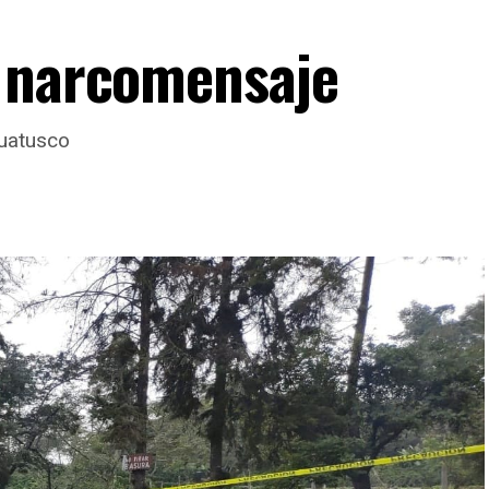
n narcomensaje
Huatusco