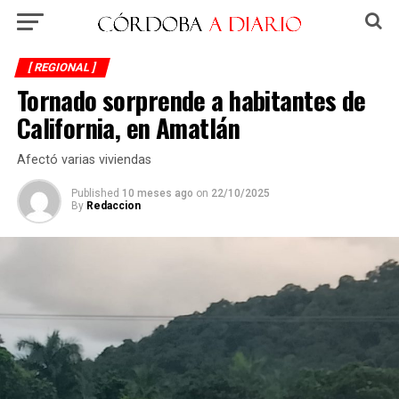
[ REGIONAL ]
Tornado sorprende a habitantes de
California, en Amatlán
Afectó varias viviendas
Published
10 meses ago
on
22/10/2025
By
Redaccion