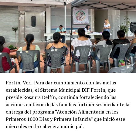
unos lentes representa un gasto difícil de solventar, por
lo que este programa les permitió acceder de manera
gratuita a un instrumento indispensable para sus
actividades diarias.
Con estas acciones, el Sistema Municipal DIF de
Amatlán de los Reyes reafirmó su compromiso de
trabajar en favor de los sectores más vulnerables del
municipio, acercando programas de asistencia social que
contribuyan a mejorar la salud, la inclusión y la calidad
de vida de la población.
Fortín, Ver.- Para dar cumplimiento con las metas
establecidas, el Sistema Municipal DIF Fortín, que
preside Rosaura Delfín, continúa fortaleciendo las
acciones en favor de las familias fortinenses mediante la
entrega del programa “Atención Alimentaria en los
Primeros 1000 Días y Primera Infancia” que inició este
miércoles en la cabecera municipal.