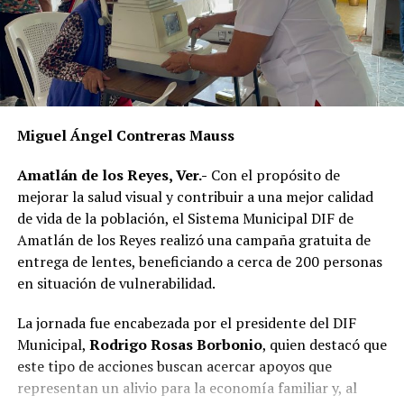
La publicación provocó críticas entre pobladores,
quienes consideran que la Agencia Municipal podría
estar excediendo sus atribuciones al anunciar posibles
sanciones sin precisar el fundamento jurídico que las
respalda, por lo que calificaron la medida como un
Miguel Ángel Contreras Mauss
presunto abuso de autoridad.
Amatlán de los Reyes, Ver.-
Con el propósito de
Si bien especialistas y organizaciones dedicadas al
mejorar la salud visual y contribuir a una mejor calidad
bienestar animal coinciden en que los propietarios
de vida de la población, el Sistema Municipal DIF de
tienen la obligación de impedir que sus mascotas
Amatlán de los Reyes realizó una campaña gratuita de
deambulen libremente por la vía pública, también
entrega de lentes, beneficiando a cerca de 200 personas
advierten que ello no significa mantenerlas
en situación de vulnerabilidad.
permanentemente amarradas.
La jornada fue encabezada por el presidente del DIF
La Ley de Protección a los Animales para el Estado de
Municipal,
Rodrigo Rosas Borbonio
, quien destacó que
Veracruz tiene como objetivo garantizar el bienestar, el
este tipo de acciones buscan acercar apoyos que
trato digno y evitar el maltrato y la crueldad hacia los
representan un alivio para la economía familiar y, al
animales.