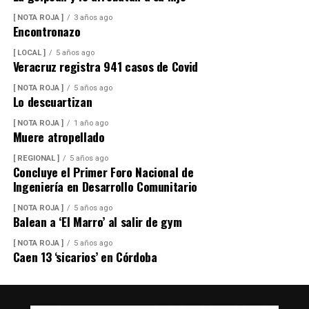
[ NOTA ROJA ]
3 años ago
Encontronazo
[ LOCAL ]
5 años ago
Veracruz registra 941 casos de Covid
[ NOTA ROJA ]
5 años ago
Lo descuartizan
[ NOTA ROJA ]
1 año ago
Muere atropellado
[ REGIONAL ]
5 años ago
Concluye el Primer Foro Nacional de
Ingeniería en Desarrollo Comunitario
[ NOTA ROJA ]
5 años ago
Balean a ‘El Marro’ al salir de gym
[ NOTA ROJA ]
5 años ago
Caen 13 ‘sicarios’ en Córdoba