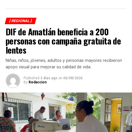
[ REGIONAL ]
DIF de Amatlán beneficia a 200
personas con campaña gratuita de
lentes
Niñas, niños, jóvenes, adultos y personas mayores recibieron
apoyo visual para mejorar su calidad de vida.
Published
3 días ago
on
06/08/2026
By
Redaccion
Asimismo, anuncia que ese día autoridades comunitarias
realizarán recorridos para fotografiar a los perros que
permanezcan en las calles, solicitar información a
vecinos para identificar a sus dueños y, posteriormente,
citarlos al palacio de la comunidad, donde incluso
podrían hacerse acreedores a una multa.