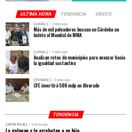
ULTIMA HORA
TENDENCIA
VIDEOS
[ LOCAL ]
2 días ago
Más de mil peleadores buscan en Córdoba un
boleto al Mundial de MMA
[ LOCAL ]
3 días ago
Analizan retos de municipios para avanzar hacia
la igualdad sustantiva
[ ESTADO ]
3 días ago
CFE invertirá 500 mdp en Alvarado
TENDENCIA
[ NOTA ROJA ]
6 años ago
La golpean y le arrebatan a su hijo