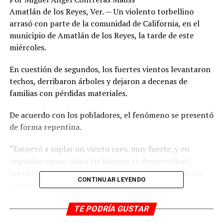
Amatlán de los Reyes, Ver. — Un violento torbellino
arrasó con parte de la comunidad de California, en el
municipio de Amatlán de los Reyes, la tarde de este
miércoles.
En cuestión de segundos, los fuertes vientos levantaron
techos, derribaron árboles y dejaron a decenas de
familias con pérdidas materiales.
De acuerdo con los pobladores, el fenómeno se presentó
de forma repentina.
“Empezó a soplar un viento raro, muy fuerte, y en
segundos vimos cómo las láminas se desprendían”,
narró un habitante mientras trataba de recuperar los
CONTINUAR LEYENDO
restos de su vivienda.
El meteoro provocó la destrucción total de varios
TE PODRÍA GUSTAR
tejados y el colapso parcial de muros ligeros.