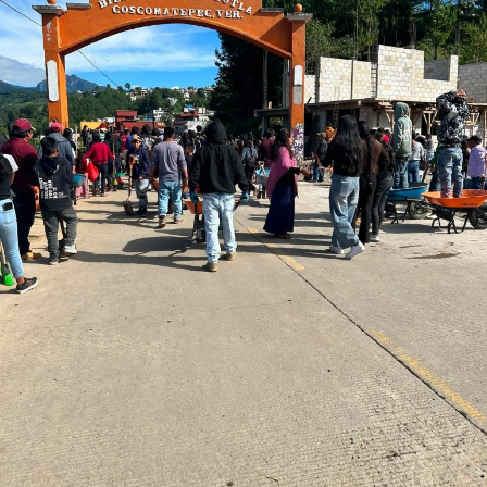
autoridades evalúan apoyos para la reconstrucción.
RELATED TOPICS:
DESPUÉS
Ejército toma el mando en Atoyac tras detención de 11
policías
ANTES
Exigen rehabilitar la carretera estatal Atoyac–Paso del
Macho