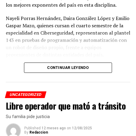
los mejores exponentes del país en esta disciplina.
Nayeli Porras Hernández, Daira González López y Emilio
Gaspar Mazo, quienes cursan el cuarto semestre de la
especialidad en Ciberseguridad, representaron al plantel
143 en pruebas de programación y automatización con
un robot de diseño propio, frente a equipos
provenientes de distintas entidades del país.
El desempeño mostrado por los jóvenes les permitió
CONTINUAR LEYENDO
calificar a la siguiente fase de la competencia, que
tendrá lugar los días 5 y 6 de septiembre en Cancún,
Quintana Roo.
UNCATEGORIZED
Libre operador que mató a tránsito
De obtener resultados favorables en esa etapa, el equipo
tendría la posibilidad de representar a México en la final
Su familia pide justicia
internacional de la WRO, que se efectuará en Costa Rica.
Published
12 meses ago
on
12/08/2025
By
Redaccion