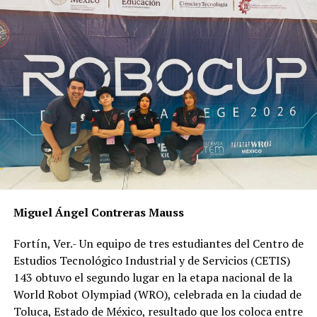
de pérdida monetaria”, dijo.
Subrayó que este nuevo concepto de conciertos se
piensa seguir trabajando aún cuando la contingencia
llegara a finalizar, por lo que se encuentran trabajando
en nuevas producciones audiovisuales con artistas
extranjeros de gran trayectoria.
RELATED TOPICS:
DESPUÉS
Iglesia ve reforma “tramposa y perversa” de
concubinato
Miguel Ángel Contreras Mauss
ANTES
Dengue implacable con Veracruz
Fortín, Ver.- Un equipo de tres estudiantes del Centro de
Estudios Tecnológico Industrial y de Servicios (CETIS)
143 obtuvo el segundo lugar en la etapa nacional de la
World Robot Olympiad (WRO), celebrada en la ciudad de
Toluca, Estado de México, resultado que los coloca entre