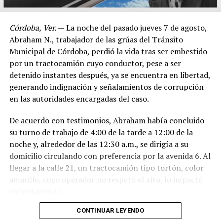
Córdoba, Ver.
— La noche del pasado jueves 7 de agosto,
Abraham N., trabajador de las grúas del Tránsito
Municipal de Córdoba, perdió la vida tras ser embestido
por un tractocamión cuyo conductor, pese a ser
detenido instantes después, ya se encuentra en libertad,
generando indignación y señalamientos de corrupción
en las autoridades encargadas del caso.
De acuerdo con testimonios, Abraham había concluido
su turno de trabajo de 4:00 de la tarde a 12:00 de la
noche y, alrededor de las 12:30 a.m., se dirigía a su
domicilio circulando con preferencia por la avenida 6. Al
llegar a la calle 21, un tractocamión tipo tortón, color
amarillo, cuyo operador no respetó el alto, lo impactó
violentamente.
CONTINUAR LEYENDO
El conductor, identificado como Adán “N.”, de