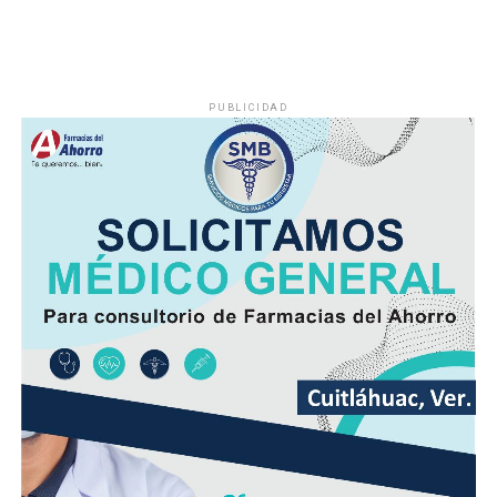
El viento será del Sureste, Este y Noreste de 20 a 35
kilómetros por hora (km/h), con rachas en el litoral y en
zonas de tormenta.
PUBLICIDAD
Asimismo, se pronostica la llegada de otra onda tropical
entre viernes y fin de semana.
Finalmente, la SPC de Veracruz recomienda a la
población vigilar el comportamiento de ríos y arroyos
de respuesta rápida y observar su entorno por posibles
derrumbes, deslaves y deslizamiento de laderas.
Además de conducir con precaución por disminución de
la visibilidad y anegamientos urbanos, viento arrachado,
descargas eléctricas y probables granizadas en áreas de
tormenta, entre otros efectos negativos.