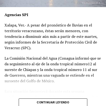
por temor a represalias.
“Hoy fue mi Abraham,
Agencias SPI
mañana puede ser alguien
Xalapa, Ver.- A pesar del pronóstico de lluvias en el
de tu familia. El homicida
territorio veracruzano, éstas serán menores, con
sigue libre y operando en
tendencia a disminuir aún más a partir de este martes,
según informes de la Secretaría de Protección Civil de
las carreteras”, expresó un
Veracruz (SPC).
familiar, exigiendo justicia.
La Comisión Nacional del Agua (Conagua informó que se
da seguimiento al eje de la onda tropical número12 al
El caso ha encendido el debate sobre la corrupción en la
sureste de Chiapas y la onda tropical número 11 al sur
Fiscalía y la impunidad que beneficia a conductores
de Guerrero, mientras una vaguada se extiende en el
responsables de muertes viales.
suroeste del Golfo de México.
La familia pide a la ciudadanía unirse para evitar que el
Esta situación favorecerá durante esta semana
caso quede en el olvido.
condiciones para lluvias, chubascos y tormentas aisladas
generalmente matutinas y nocturnas en zonas de costas
CONTINUAR LEYENDO