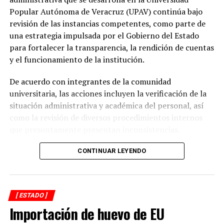
prioridad desde el inicio de mi gobierno y continuaremos
Popular Autónoma de Veracruz (UPAV) continúa bajo
gestionando recursos y proyectos que contribuyan al
revisión de las instancias competentes, como parte de
desarrollo del municipio y al bienestar de las familias
una estrategia impulsada por el Gobierno del Estado
alvaradeñas”.
para fortalecer la transparencia, la rendición de cuentas
y el funcionamiento de la institución.
Por último, reconoció y agradeció a la gobernadora del
estado, Rocío Nahle García, por el respaldo brindado a
De acuerdo con integrantes de la comunidad
Alvarado, así como a personal directivo de la CFE por la
universitaria, las acciones incluyen la verificación de la
disposición y coordinación institucional para impulsar
situación administrativa y académica del personal, así
estas importantes acciones en beneficio del municipio.
como la revisión de diversos procedimientos internos
que presuntamente presentan inconsistencias.
Entre los aspectos que son objeto de análisis se
CONTINUAR LEYENDO
encuentran posibles casos de docentes con asignaciones
simultáneas en distintos centros de estudio, la
validación de documentación académica de directivos,
[ ESTADO ]
adeudos en la entrega de calificaciones, denuncias por
Importación de huevo de EU
presuntos cobros indebidos relacionados con
certificados y asesorías de titulación, así como la