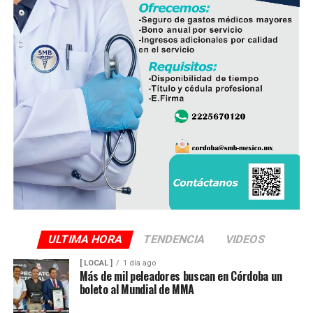
Finalmente, destacó que entre Veracruz y Puebla
operan ocho empresas productoras con más de 350
granjas avícolas, las cuales representan una importante
fuente de empleo y desarrollo económico para
comunidades rurales de ambas entidades.
ULTIMA HORA
TENDENCIA
VIDEOS
[ LOCAL ]
1 día ago
Más de mil peleadores buscan en Córdoba un
boleto al Mundial de MMA