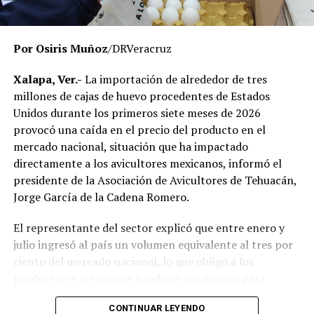
momento no existe una determinación definitiva sobre
responsabilidades individuales.
Por Osiris Muñoz
/DRVeracruz
No obstante, docentes que solicitaron el anonimato
señalaron que un grupo de profesores ha manifestado
Xalapa, Ver.-
La importación de alrededor de tres
su inconformidad con el proceso de revisión, al
millones de cajas de huevo procedentes de Estados
considerar que las investigaciones podrían afectar
Unidos durante los primeros siete meses de 2026
intereses al interior de la institución.
provocó una caída en el precio del producto en el
mercado nacional, situación que ha impactado
De acuerdo con esos testimonios, el grupo identificado
directamente a los avicultores mexicanos, informó el
como
Movimiento Estatal UPAV
, integrado
presidente de la Asociación de Avicultores de Tehuacán,
públicamente por Verónica Sánchez Ramos, Mauricio
Jorge García de la Cadena Romero.
Tapia Tentle, Elsa Andrea Maldonado Alemán, Silvia
Ivette Lara Barradas, Roberto Ibáñez y Carlos Enrique
El representante del sector explicó que entre enero y
Sierra, ha cuestionado las acciones emprendidas por las
julio ingresó al país un volumen equivalente al tres por
autoridades universitarias y estatales.
ciento del mercado nacional, lo que obligó a los
productores mexicanos a reducir sus precios para
Hasta ahora, las instancias responsables no han
mantenerse competitivos frente al producto importado.
informado la conclusión de las investigaciones ni la
CONTINUAR LEYENDO