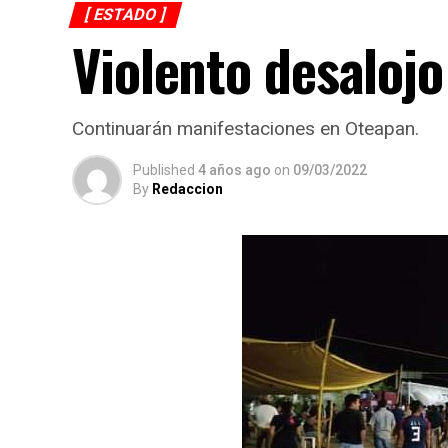
[ ESTADO ]
Violento desalojo
Continuarán manifestaciones en Oteapan.
Published
4 años ago
on
09/03/2022
By
Redaccion