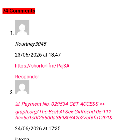
74 Comments
Kourtney3045
23/06/2026 at 18:47
https://shorturl.fm/Paj3A
Responder
📊 Payment No. 029534 GET ACCESS >>
graph.org/The-Best-AI-Sex-Girlfriend-05-11?
hs=5c1cdf25500a3898b842c27cf6fa12b1&
24/06/2026 at 17:35
ilwxgn