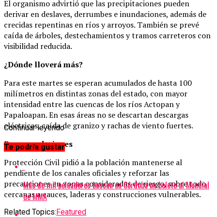
El organismo advirtió que las precipitaciones pueden
derivar en deslaves, derrumbes e inundaciones, además de
crecidas repentinas en ríos y arroyos. También se prevé
caída de árboles, destechamientos y tramos carreteros con
visibilidad reducida.
¿Dónde lloverá más?
Para este martes se esperan acumulados de hasta 100
milímetros en distintas zonas del estado, con mayor
intensidad entre las cuencas de los ríos Actopan y
Papaloapan. En esas áreas no se descartan descargas
eléctricas, caída de granizo y rachas de viento fuertes.
Continuar leyendo
Recomendaciones
Te podría gustar
Protección Civil pidió a la población mantenerse al
pendiente de los canales oficiales y reforzar las
precauciones en zonas consideradas de riesgo, sobre todo
Más de mil peleadores buscan en Córdoba un boleto al Mundial
cercanas a cauces, laderas y construcciones vulnerables.
de MMA
Related Topics:
Featured