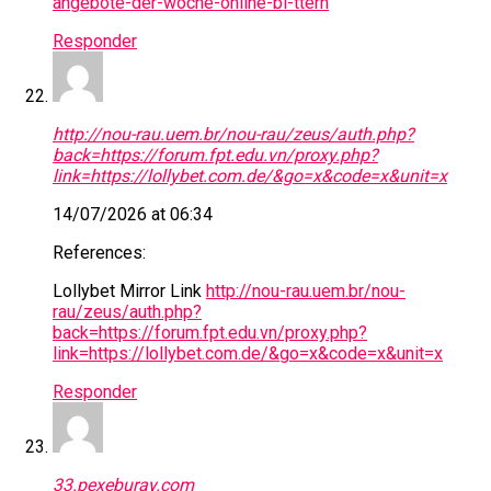
angebote-der-woche-online-bl-ttern
Responder
http://nou-rau.uem.br/nou-rau/zeus/auth.php?
back=https://forum.fpt.edu.vn/proxy.php?
link=https://lollybet.com.de/&go=x&code=x&unit=x
14/07/2026 at 06:34
References:
Lollybet Mirror Link
http://nou-rau.uem.br/nou-
rau/zeus/auth.php?
back=https://forum.fpt.edu.vn/proxy.php?
link=https://lollybet.com.de/&go=x&code=x&unit=x
Responder
33.pexeburay.com