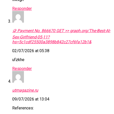
Responder
🪙 Payment No. 866670 GET >> graph.org/The-Best-AI-
Sex-Girlfriend-05-11?
hs=5c1cdf25500a3898b842c27cf6fa12b1&
02/07/2026 at 05:38
ufzkhe
Responder
utmagazine.ru
09/07/2026 at 13:04
References: