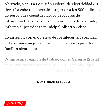
destinado y no afecten a los ciudadanos”.
Álvarado, Ver.- La Comisión Federal de Electricidad (CFE)
llevará a cabo una inversión superior a los 500 millones
de pesos para ejecutar nuevos proyectos de
Aguilar Arroyo reconoció que muchas de estas personas
infraestructura eléctrica en el municipio de Alvarado,
que deambulan por las calles de todo Xalapa, están por
informó el presidente municipal Alberto Cobos
voluntad propia y, proceden de distintos municipios
aledaños como Naolinco, Xico o Banderilla.
Lo anterior, con el objetivo de fortalecer la capacidad
del sistema y mejorar la calidad del servicio para las
RELATED TOPICS:
familias alvaradeñas.
DESPUÉS
`El Mundial ha contribuido en la reactivación económica
Durante una reunión de trabajo con el Gerente Estatal
de Xalapa´: Lic. Alejandro Cano Hernández
de la División Oriente de la CFE Luis Bernardo Rojas
Andrade, el alcalde dio seguimiento a las acciones que
ANTES
Veracruz, en alerta por lluvias intensas y tormentas
actualmente desarrolla la paraestatal en diversas
eléctricas
comunidades, colonias y la zona centro de la
CONTINUAR LEYENDO
demarcación, donde se realizan trabajos de
mantenimiento, modernización y fortalecimiento de la
red eléctrica.
[ ESTADO ]