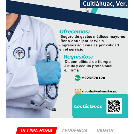
producto nacional, al asegurar que ofrece mayor
frescura y calidad, además de respaldar la economía de
miles de familias dedicadas a la actividad avícola.
Finalmente, destacó que entre Veracruz y Puebla
operan ocho empresas productoras con más de 350
granjas avícolas, las cuales representan una importante
fuente de empleo y desarrollo económico para
comunidades rurales de ambas entidades.
ULTIMA HORA
TENDENCIA
VIDEOS