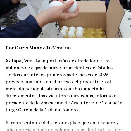
El Gobierno del Estado ha reiterado que las
investigaciones se desarrollan con apego a la ley y
respetando el debido proceso, por lo que hasta el
momento no existe una determinación definitiva sobre
responsabilidades individuales.
Por Osiris Muñoz
/DRVeracruz
No obstante, docentes que solicitaron el anonimato
señalaron que un grupo de profesores ha manifestado
Xalapa, Ver.-
La importación de alrededor de tres
su inconformidad con el proceso de revisión, al
millones de cajas de huevo procedentes de Estados
considerar que las investigaciones podrían afectar
Unidos durante los primeros siete meses de 2026
intereses al interior de la institución.
provocó una caída en el precio del producto en el
mercado nacional, situación que ha impactado
De acuerdo con esos testimonios, el grupo identificado
directamente a los avicultores mexicanos, informó el
como
Movimiento Estatal UPAV
, integrado
presidente de la Asociación de Avicultores de Tehuacán,
públicamente por Verónica Sánchez Ramos, Mauricio
Jorge García de la Cadena Romero.
Tapia Tentle, Elsa Andrea Maldonado Alemán, Silvia
Ivette Lara Barradas, Roberto Ibáñez y Carlos Enrique
El representante del sector explicó que entre enero y
Sierra, ha cuestionado las acciones emprendidas por las
julio ingresó al país un volumen equivalente al tres por