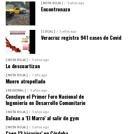
[ NOTA ROJA ]
3 años ago
Encontronazo
[ LOCAL ]
5 años ago
Veracruz registra 941 casos de Covid
[ NOTA ROJA ]
5 años ago
Lo descuartizan
[ NOTA ROJA ]
1 año ago
Muere atropellado
[ REGIONAL ]
5 años ago
Concluye el Primer Foro Nacional de
Ingeniería en Desarrollo Comunitario
[ NOTA ROJA ]
5 años ago
Balean a ‘El Marro’ al salir de gym
[ NOTA ROJA ]
5 años ago
Caen 13 ‘sicarios’ en Córdoba