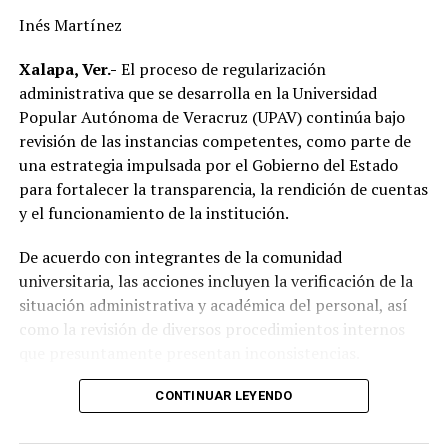
la actual administración municipal para atender una de
Inés Martínez
las principales demandas de la población.
Xalapa, Ver.-
El proceso de regularización
“Mejorar el servicio de energía eléctrica ha sido una
administrativa que se desarrolla en la Universidad
prioridad desde el inicio de mi gobierno y continuaremos
Popular Autónoma de Veracruz (UPAV) continúa bajo
gestionando recursos y proyectos que contribuyan al
revisión de las instancias competentes, como parte de
desarrollo del municipio y al bienestar de las familias
una estrategia impulsada por el Gobierno del Estado
alvaradeñas”.
para fortalecer la transparencia, la rendición de cuentas
y el funcionamiento de la institución.
Por último, reconoció y agradeció a la gobernadora del
estado, Rocío Nahle García, por el respaldo brindado a
De acuerdo con integrantes de la comunidad
Alvarado, así como a personal directivo de la CFE por la
universitaria, las acciones incluyen la verificación de la
disposición y coordinación institucional para impulsar
situación administrativa y académica del personal, así
estas importantes acciones en beneficio del municipio.
como la revisión de diversos procedimientos internos
que presuntamente presentan inconsistencias.
Entre los aspectos que son objeto de análisis se
CONTINUAR LEYENDO
encuentran posibles casos de docentes con asignaciones
simultáneas en distintos centros de estudio, la