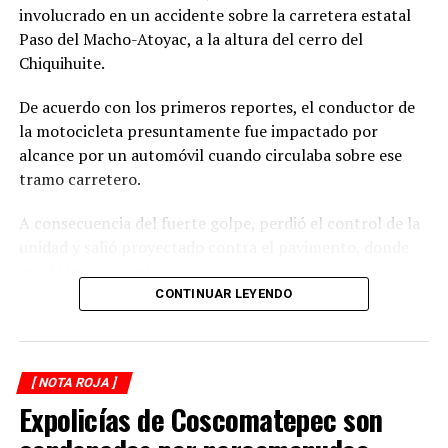
involucrado en un accidente sobre la carretera estatal
Paso del Macho-Atoyac, a la altura del cerro del
Chiquihuite.
De acuerdo con los primeros reportes, el conductor de
la motocicleta presuntamente fue impactado por
alcance por un automóvil cuando circulaba sobre ese
tramo carretero.
A consecuencia del fuerte golpe, perdió el control de la
unidad y salió proyectado contra el pavimento, donde
quedó inconsciente.
CONTINUAR LEYENDO
Testigos del accidente solicitaron de inmediato el apoyo
de los cuerpos de emergencia al percatarse de que el
motociclista permanecía inmóvil sobre la carpeta
[ NOTA ROJA ]
asfáltica, mientras otros automovilistas redujeron la
Expolicías de Coscomatepec son
velocidad para evitar otro percance.