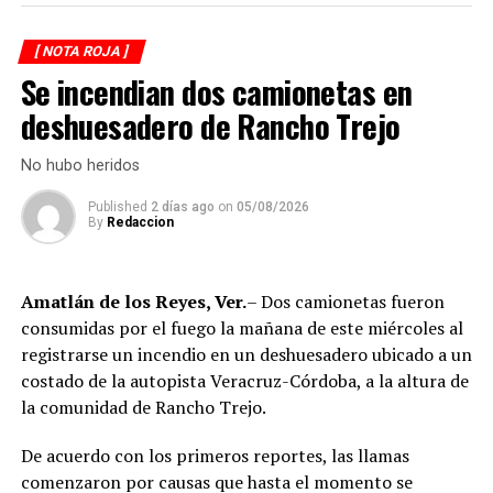
elementos de la Secretaría de Marina (Semar) y de la
Secretaría de Seguridad Pública (SSP), quienes
[ NOTA ROJA ]
ejecutaron una revisión en las instalaciones de la
Se incendian dos camionetas en
corporación municipal.
deshuesadero de Rancho Trejo
Durante la inspección, los efectivos localizaron diversas
dosis de droga presuntamente destinadas al
No hubo heridos
narcomenudeo, por lo que los policías fueron
Published
2 días ago
on
05/08/2026
asegurados y puestos a disposición de la Fiscalía
By
Redaccion
Regional para el inicio de las investigaciones
correspondientes.
Amatlán de los Reyes, Ver.
– Dos camionetas fueron
Tras varios meses de proceso penal, el juez consideró
consumidas por el fuego la mañana de este miércoles al
acreditada la responsabilidad de Anselmo “N”, Jesús “N”,
registrarse un incendio en un deshuesadero ubicado a un
Diego “N”, Lauro Arturo “N”, Dana Natalia “N” y
costado de la autopista Veracruz-Córdoba, a la altura de
Bonifacio “N”, imponiéndoles una pena de cuatro años y
la comunidad de Rancho Trejo.
nueve meses de prisión.
De acuerdo con los primeros reportes, las llamas
Los ahora sentenciados formaban parte de la Policía
comenzaron por causas que hasta el momento se