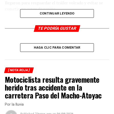
llegaron para resguardar el tráiler volcado y evitar se
cometieran actos de rapiña.
CONTINUAR LEYENDO
RELATED TOPICS:
TE PODRÍA GUSTAR
DESPUÉS
Detenido por cobrar piso
ANTES
Muere mujer, víctima de accidente en moto de
HAGA CLIC PARA COMENTAR
Cuitláhuac
[ NOTA ROJA ]
Motociclista resulta gravemente
herido tras accidente en la
carretera Paso del Macho-Atoyac
Por la lluvia