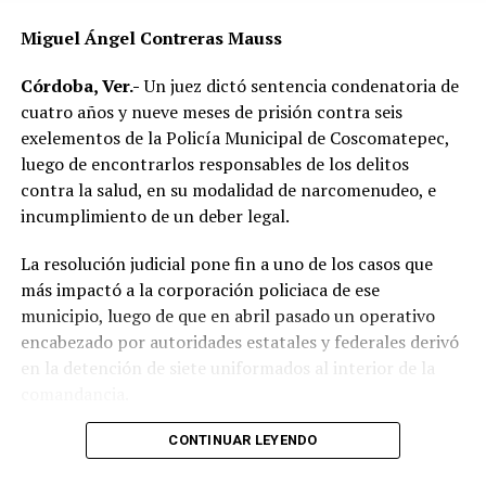
Las autoridades exhortaron a los automovilistas y
Miguel Ángel Contreras Mauss
motociclistas a conducir con precaución, respetar los
límites de velocidad y aumentar la distancia de
Córdoba, Ver.-
Un juez dictó sentencia condenatoria de
seguridad entre vehículos, especialmente durante la
cuatro años y nueve meses de prisión contra seis
temporada de lluvias, cuando el riesgo de accidentes se
exelementos de la Policía Municipal de Coscomatepec,
incrementa en las carreteras de la región.
luego de encontrarlos responsables de los delitos
contra la salud, en su modalidad de narcomenudeo, e
La circulación en la zona se vio afectada por algunos
incumplimiento de un deber legal.
minutos mientras se realizaban las labores de auxilio y el
levantamiento de indicios por parte de las autoridades.
La resolución judicial pone fin a uno de los casos que
Posteriormente, el tránsito fue restablecido de manera
más impactó a la corporación policiaca de ese
normal.
municipio, luego de que en abril pasado un operativo
encabezado por autoridades estatales y federales derivó
en la detención de siete uniformados al interior de la
comandancia.
La intervención se realizó el 10 de abril mediante un
CONTINUAR LEYENDO
despliegue conjunto de agentes de la Policía Ministerial,