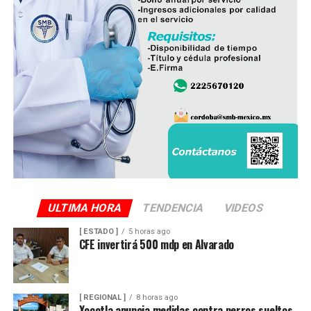
ULTIMA HORA
TENDENCIA
VIDEOS
[ ESTADO ]
5 horas ago
CFE invertirá 500 mdp en Alvarado
[ REGIONAL ]
8 horas ago
Xocotla anuncia medidas contra perros sueltos