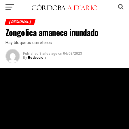
[ REGIONAL ]
Zongolica amanece inundado
Hay bloqueos carreteros
Published
3 años ago
on
04/08/2023
By
Redaccion