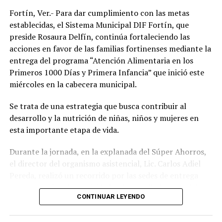
Fortín, Ver.- Para dar cumplimiento con las metas
establecidas, el Sistema Municipal DIF Fortín, que
preside Rosaura Delfín, continúa fortaleciendo las
acciones en favor de las familias fortinenses mediante la
entrega del programa “Atención Alimentaria en los
Primeros 1000 Días y Primera Infancia” que inició este
miércoles en la cabecera municipal.
Se trata de una estrategia que busca contribuir al
desarrollo y la nutrición de niñas, niños y mujeres en
esta importante etapa de vida.
Durante la jornada, en la explanada del Súper Ahorros,
el director del organismo asistencial, Lic. Carlos Adiel
Pereda, realizó un recorrido por las sedes de entrega
para supervisar las actividades desarrolladas por el área
CONTINUAR LEYENDO
de Plan Alimentario, reconociendo el compromiso y la
organización del personal encargado de llevar este