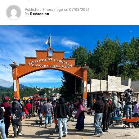
Published
8 horas ago
on
07/08/2026
By
Redaccion