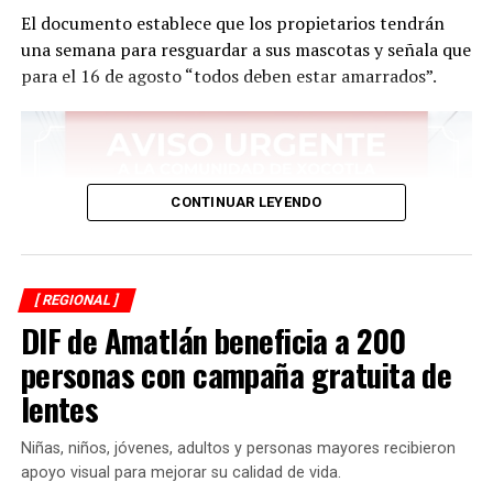
El documento establece que los propietarios tendrán
una semana para resguardar a sus mascotas y señala que
para el 16 de agosto “todos deben estar amarrados”.
RELATED TOPICS:
FEATURED
DESPUÉS
Veracruz, principal productor de limón
ANTES
Obligación de ciudadanos respaldar legado de fundación
CONTINUAR LEYENDO
de Fortín: presidente
[ REGIONAL ]
DIF de Amatlán beneficia a 200
personas con campaña gratuita de
lentes
Niñas, niños, jóvenes, adultos y personas mayores recibieron
apoyo visual para mejorar su calidad de vida.