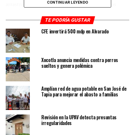
CONTINUAR LEYENDO
arrastraron vehículos, enseres domésticos y varios
animales murieron ahogados.
TE PODRÍA GUSTAR
La población damnificada fue resguardad en el albergue
CFE invertirá 500 mdp en Alvarado
que se habilitó en el salón social Ray Pérez y Soto de la
cabecera municipal.
Autoridades de municipios de la sierra de Zongolica
pidieron a la población mantenerse alerta debido a que
Xocotla anuncia medidas contra perros
sueltos y genera polémica
continuarán las lluvias en la zona y reiteraron que hay
albergues en lugares estratégicos.
Amplían red de agua potable en San José de
Tapia para mejorar el abasto a familias
Revisión en la UPAV detecta presuntas
irregularidades