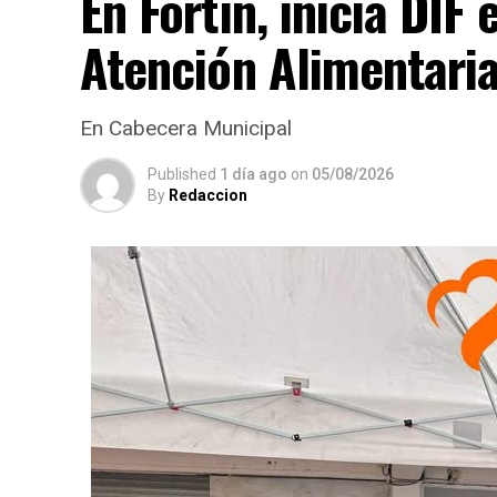
En Fortín, inicia DI
Atención Alimentari
En Cabecera Municipal
Published
1 día ago
on
05/08/2026
By
Redaccion