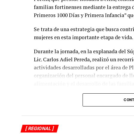
familias fortinenses mediante la entrega 
Primeros 1000 Días y Primera Infancia” que
Se trata de una estrategia que busca contri
mujeres en esta importante etapa de vida.
Durante la jornada, en la explanada del Sú
Lic. Carlos Adiel Pereda, realizó un recorr
actividades desarrolladas por el área de 
organización del personal encargado de llev
alimentación y el desarrollo de las familia
Asimismo, se informa a las personas benefi
CONT
jueves 6 y viernes 7 de agosto, de acuerdo 
previamente fueron difundidos a través de 
refrenda su compromiso de trabajar de ma
[ REGIONAL ]
trabajo, resultados y hechos que unidos h