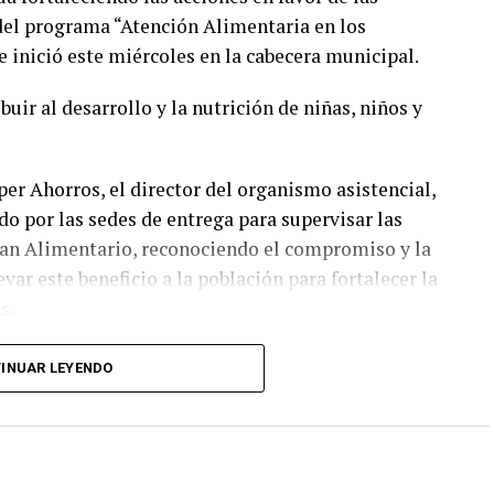
del programa “Atención Alimentaria en los
 inició este miércoles en la cabecera municipal.
buir al desarrollo y la nutrición de niñas, niños y
per Ahorros, el director del organismo asistencial,
ido por las sedes de entrega para supervisar las
Plan Alimentario, reconociendo el compromiso y la
ar este beneficio a la población para fortalecer la
s.
ciarias que las entregas continuarán los días
INUAR LEYENDO
con las sedes, horarios y localidades que
los canales oficiales del DIF, cuya institución
nera cercana con la ciudadanía, demostrando con
acemos de Fortín