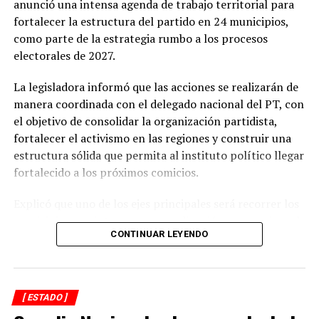
anunció una intensa agenda de trabajo territorial para
Las previsiones indican que las lluvias continuarán con
fortalecer la estructura del partido en 24 municipios,
una probabilidad relativamente alta hasta el viernes,
como parte de la estrategia rumbo a los procesos
mientras que durante el fin de semana se espera una
electorales de 2027.
ligera disminución en las precipitaciones.
La legisladora informó que las acciones se realizarán de
Sin embargo, el ambiente seguirá siendo caluroso, con
manera coordinada con el delegado nacional del PT, con
un descenso apenas perceptible en la temperatura a
el objetivo de consolidar la organización partidista,
partir de este jueves.
fortalecer el activismo en las regiones y construir una
estructura sólida que permita al instituto político llegar
Autoridades de Protección Civil recomendaron evitar la
fortalecido a los próximos comicios.
exposición prolongada al sol durante las horas de mayor
radiación, mantenerse hidratado y tomar precauciones
Explicó que uno de los ejes principales será recorrer los
ante posibles tormentas eléctricas, especialmente en
municipios que integran su coordinación para revisar el
regiones montañosas y del sur de Veracruz.
CONTINUAR LEYENDO
funcionamiento de los comités municipales surgidos de
los congresos internos, detectar áreas de oportunidad y
reforzar la presencia del partido en el territorio.
[ ESTADO ]
Asimismo, señaló que se impulsará la integración de los