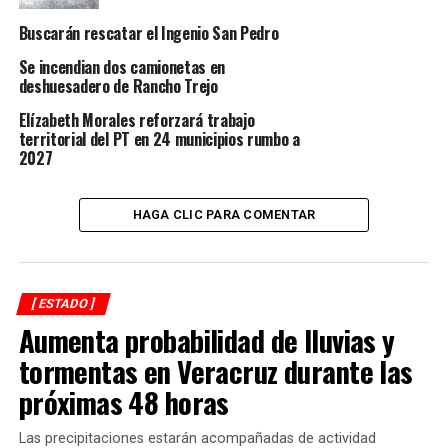
resto de las porciones centro y sur; así como templado
Buscarán rescatar el Ingenio San Pedro
a cálido en zonas de montaña; percibiéndose fresco a
frío por la noche y madrugada en zonas serranas.
Se incendian dos camionetas en
deshuesadero de Rancho Trejo
Asimismo, las temperaturas máximas para este día en
Elízabeth Morales reforzará trabajo
Tuxpan será de 35 grados Celsius (°C); Martínez de la
territorial del PT en 24 municipios rumbo a
Torre de 34°C; en Xalapa 25°C; en Veracruz 31°C; en
2027
Orizaba 25°C; Catemaco 27°C y; Coatzacoalcos 29°C.
HAGA CLIC PARA COMENTAR
RELATED TOPICS:
FEATURED
DESPUÉS
Secuestro, un flagelo
[ ESTADO ]
ANTES
Aumenta probabilidad de lluvias y
Extienden descuentos de canje de placas hasta
diciembre
tormentas en Veracruz durante las
próximas 48 horas
Las precipitaciones estarán acompañadas de actividad