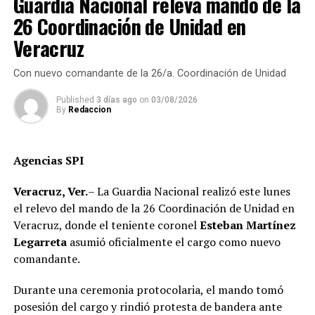
Guardia Nacional releva mando de la
mejores cuadros del PT para que participen en las
encuestas internas y tengan la posibilidad de encabezar
26 Coordinación de Unidad en
las alianzas electorales rumbo a 2027.
Veracruz
Morales García destacó que su responsabilidad como
Con nuevo comandante de la 26/a. Coordinación de Unidad
coordinadora regional comprende los distritos de
Emiliano Zapata y Xalapa, cuya demarcación abarca 24
Published
3 días ago
on
03/08/2026
By
Redaccion
municipios, entre ellos Yecuatla y Juchique de Ferrer,
donde se fortalecerá el trabajo de organización y el
contacto permanente con la militancia.
Agencias SPI
“La tarea es coordinar, organizar y fortalecer la
Veracruz, Ver.
– La Guardia Nacional realizó este lunes
representación del partido en cada región, consolidando
el relevo del mando de la 26 Coordinación de Unidad en
los comités de base y sumando a más ciudadanos a
Veracruz, donde el teniente coronel
Esteban Martínez
nuestro proyecto político”, concluyó
Legarreta
asumió oficialmente el cargo como nuevo
comandante.
Durante una ceremonia protocolaria, el mando tomó
posesión del cargo y rindió protesta de bandera ante