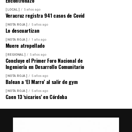
Encontronazo
[ LOCAL ]
5 años ago
Veracruz registra 941 casos de Covid
[ NOTA ROJA ]
5 años ago
Lo descuartizan
[ NOTA ROJA ]
1 año ago
Muere atropellado
[ REGIONAL ]
5 años ago
Concluye el Primer Foro Nacional de
Ingeniería en Desarrollo Comunitario
[ NOTA ROJA ]
5 años ago
Balean a ‘El Marro’ al salir de gym
[ NOTA ROJA ]
5 años ago
Caen 13 ‘sicarios’ en Córdoba