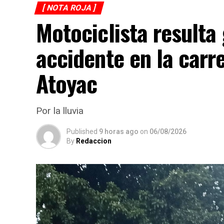
[ NOTA ROJA ]
Motociclista resulta
accidente en la carr
Atoyac
Por la lluvia
Published
9 horas ago
on
06/08/2026
By
Redaccion