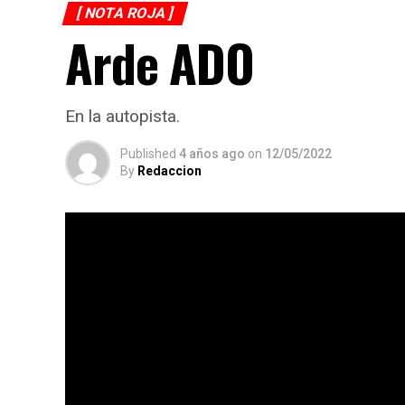
[ NOTA ROJA ]
Arde ADO
En la autopista.
Published
4 años ago
on
12/05/2022
By
Redaccion