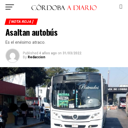
[ NOTA ROJA ]
Asaltan autobús
Es el enésimo atraco.
Published
4 años ago
on
31/03/2022
By
Redaccion