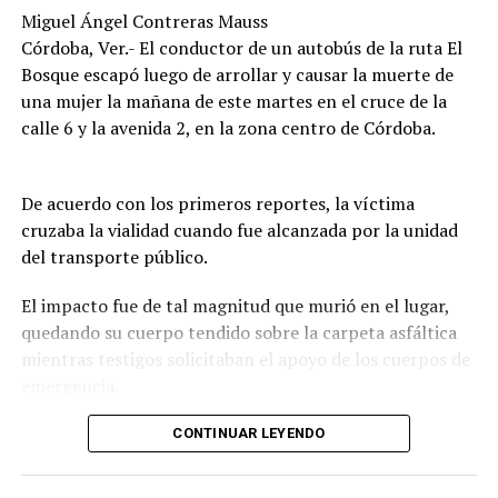
diligencias correspondientes para determinar las causas
Miguel Ángel Contreras Mauss
del accidente y el deslinde de responsabilidades.
Córdoba, Ver.- El conductor de un autobús de la ruta El
Bosque escapó luego de arrollar y causar la muerte de
una mujer la mañana de este martes en el cruce de la
calle 6 y la avenida 2, en la zona centro de Córdoba.
De acuerdo con los primeros reportes, la víctima
cruzaba la vialidad cuando fue alcanzada por la unidad
del transporte público.
El impacto fue de tal magnitud que murió en el lugar,
quedando su cuerpo tendido sobre la carpeta asfáltica
mientras testigos solicitaban el apoyo de los cuerpos de
emergencia.
CONTINUAR LEYENDO
Lejos de detenerse para auxiliar a la víctima, el operador
continuó su marcha y abandonó la escena, lo que