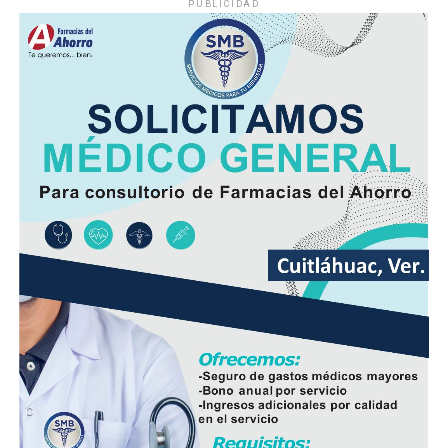
PUBLICIDAD
movilizó a corporaciones de seguridad para tratar de
ubicar tanto al responsable como al vehículo.
Minutos después, el autobús fue encontrado
abandonado en el cruce de la calle 26 y la avenida 9, en
la colonia San José, donde quedó bajo resguardo de las
autoridades como parte de las investigaciones.
Elementos de la Policía Municipal y Estatal acordonaron
el área del accidente para preservar los indicios, en
tanto personal de Tránsito Municipal realizó las
primeras diligencias para establecer la mecánica del
hecho.
Peritos de la Fiscalía General del Estado y agentes de la
Policía Ministerial llevaron a cabo el procesamiento de