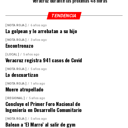
Veracruz durante las próximas 48 horas
TENDENCIA
[ NOTA ROJA ]
6 años ago
La golpean y le arrebatan a su hijo
[ NOTA ROJA ]
3 años ago
Encontronazo
[ LOCAL ]
5 años ago
Veracruz registra 941 casos de Covid
[ NOTA ROJA ]
5 años ago
Lo descuartizan
[ NOTA ROJA ]
1 año ago
Muere atropellado
[ REGIONAL ]
5 años ago
Concluye el Primer Foro Nacional de
Ingeniería en Desarrollo Comunitario
[ NOTA ROJA ]
5 años ago
Balean a ‘El Marro’ al salir de gym