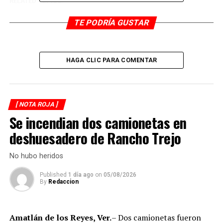
RELATED TOPICS:
DESPUÉS
TE PODRÍA GUSTAR
Funcionarios en estado de ebriedad se accidentan
ANTES
Taxista asalta a mujer
HAGA CLIC PARA COMENTAR
[ NOTA ROJA ]
Se incendian dos camionetas en
deshuesadero de Rancho Trejo
No hubo heridos
Published
1 día ago
on
05/08/2026
By
Redaccion
Amatlán de los Reyes, Ver.
– Dos camionetas fueron