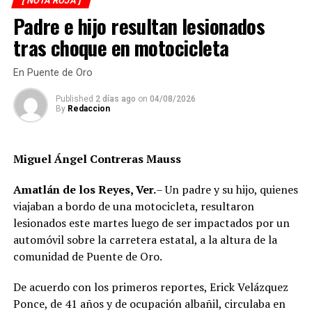
[ NOTA ROJA ]
reportaron personas lesionadas ni fue necesario evacuar
Padre e hijo resultan lesionados
la zona.
tras choque en motocicleta
Las autoridades realizaron una inspección en el
deshuesadero para descartar riesgos adicionales y
En Puente de Oro
determinar las posibles causas que originaron el
Published
2 días ago
on
04/08/2026
incendio.
By
Redaccion
Hasta el momento no se ha informado si el fuego fue
provocado por una falla mecánica, un cortocircuito o
Miguel Ángel Contreras Mauss
algún otro factor, por lo que serán las investigaciones
correspondientes las que determinen el origen del
Amatlán de los Reyes, Ver.
– Un padre y su hijo, quienes
siniestro.
viajaban a bordo de una motocicleta, resultaron
lesionados este martes luego de ser impactados por un
automóvil sobre la carretera estatal, a la altura de la
comunidad de Puente de Oro.
De acuerdo con los primeros reportes, Erick Velázquez
Ponce, de 41 años y de ocupación albañil, circulaba en