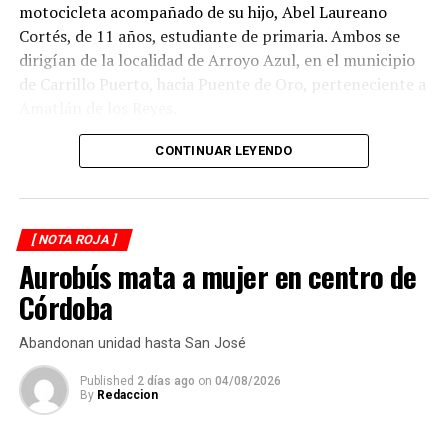
motocicleta acompañado de su hijo, Abel Laureano
Cortés, de 11 años, estudiante de primaria. Ambos se
dirigían de la localidad de Arroyo Azul, en el municipio
de Carrillo Puerto, hacia Puente de Oro, perteneciente a
Amatlán de los Reyes.
El accidente ocurrió cuando, presuntamente, un
CONTINUAR LEYENDO
automóvil que circulaba detrás de la motocicleta los
impactó por alcance, provocando que ambos cayeran
sobre la carpeta asfáltica.
[ NOTA ROJA ]
Aurobús mata a mujer en centro de
Testigos solicitaron el apoyo de los cuerpos de
emergencia, quienes brindaron atención prehospitalaria
Córdoba
a los lesionados y los trasladaron a un hospital para su
valoración médica.
Abandonan unidad hasta San José
De acuerdo con versiones recabadas en el lugar, el
Published
2 días ago
on
04/08/2026
By
Redaccion
conductor del automóvil permaneció en el sitio tras el
percance, en tanto las autoridades realizaron las