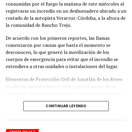
consumidas por el fuego la mañana de este miércoles al
registrarse un incendio en un deshuesadero ubicado a un
costado de la autopista Veracruz-Córdoba, a la altura de
la comunidad de Rancho Trejo.
De acuerdo con los primeros reportes, las llamas
comenzaron por causas que hasta el momento se
desconocen, lo que generó la movilización de los
cuerpos de emergencia para evitar que el incendio se
extendiera a otras unidades o instalaciones del lugar.
Elementos de Protección Civil de Amatlán de los Reyes
acudieron de inmediato al sitio y, con el apoyo de un
camión de Bomberos de Amatlán, iniciaron las labores
para sofocar el fuego, logrando controlar la emergencia
CONTINUAR LEYENDO
tras varios minutos de trabajo.
Como resultado del siniestro, dos camionetas quedaron
con daños totales a consecuencia de las llamas. No se