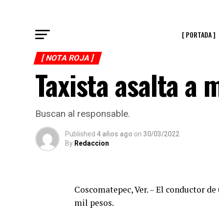
[ PORTADA ]
[ NOTA ROJA ]
Taxista asalta a 
Buscan al responsable.
Published
4 años ago
on
30/03/2022
By
Redaccion
Coscomatepec, Ver. – El conductor de 
mil pesos.