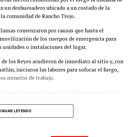
ellos. Hasta el momento, las autoridades no han
 en un deshuesadero ubicado a un costado de la
mo implicado.
e la comunidad de Rancho Trejo.
s dentro de la corporación policiaca y motivó la
 llamas comenzaron por causas que hasta el
derales, en un contexto de reforzamiento de las
movilización de los cuerpos de emergencia para
 relacionados con actividades ilícitas en la región
s unidades o instalaciones del lugar.
de los Reyes acudieron de inmediato al sitio y, con
os fallos derivados de aquel operativo y confirma
lán, iniciaron las labores para sofocar el fuego,
ados por delitos relacionados con la posesión de
ios minutos de trabajo.
es como servidores públicos.
etas quedaron con daños totales a consecuencia de
onadas ni fue necesario evacuar la zona.
INUAR LEYENDO
 en el deshuesadero para descartar riesgos
as que originaron el incendio.