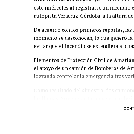
conocer corresponde únicamente a seis de 
este miércoles al registrarse un incendio
informado la situación jurídica del sépti
autopista Veracruz-Córdoba, a la altura d
El caso evidenció presuntas irregularidade
De acuerdo con los primeros reportes, las
intervención de autoridades estatales y fe
momento se desconocen, lo que generó la 
investigaciones contra servidores públicos
evitar que el incendio se extendiera a otra
de las Altas Montañas.
Elementos de Protección Civil de Amatlán 
La sentencia representa uno de los primer
el apoyo de un camión de Bomberos de Amat
la responsabilidad penal de los exuniform
logrando controlar la emergencia tras var
droga y el incumplimiento de sus funcion
Como resultado del siniestro, dos camion
las llamas. No se reportaron personas lesi
CONT
Las autoridades realizaron una inspección
adicionales y determinar las posibles caus