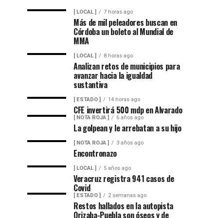
[ LOCAL ]
7 horas ago
Más de mil peleadores buscan en
Córdoba un boleto al Mundial de
MMA
[ LOCAL ]
8 horas ago
Analizan retos de municipios para
avanzar hacia la igualdad
sustantiva
[ ESTADO ]
14 horas ago
CFE invertirá 500 mdp en Alvarado
[ NOTA ROJA ]
6 años ago
La golpean y le arrebatan a su hijo
[ NOTA ROJA ]
3 años ago
Encontronazo
[ LOCAL ]
5 años ago
Veracruz registra 941 casos de
Covid
[ ESTADO ]
2 semanas ago
Restos hallados en la autopista
Orizaba-Puebla son óseos y de