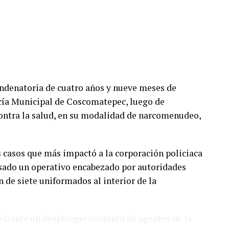
bién será parte de las investigaciones para
ablecer si existió responsabilidad por parte de
listas y motociclistas a conducir con precaución,
ar la distancia de seguridad entre vehículos,
ondenatoria de cuatro años y nueve meses de
vias, cuando el riesgo de accidentes se incrementa
icía Municipal de Coscomatepec, luego de
contra la salud, en su modalidad de narcomenudeo,
por algunos minutos mientras se realizaban las
dicios por parte de las autoridades.
os casos que más impactó a la corporación policiaca
ido de manera normal.
asado un operativo encabezado por autoridades
n de siete uniformados al interior de la
mediante un despliegue conjunto de agentes de la