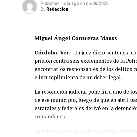
Published
1 día ago
on
06/08/2026
El vehículo presuntamente involucrado tam
By
Redaccion
determinar la mecánica del accidente y est
alguno de los conductores.
Miguel Ángel Contreras Mauss
Las autoridades exhortaron a los automovi
respetar los límites de velocidad y aument
Córdoba, Ver.-
Un juez dictó sentencia c
especialmente durante la temporada de llu
prisión contra seis exelementos de la Pol
en las carreteras de la región.
encontrarlos responsables de los delitos 
e incumplimiento de un deber legal.
La circulación en la zona se vio afectada 
labores de auxilio y el levantamiento de in
La resolución judicial pone fin a uno de l
Posteriormente, el tránsito fue restablec
de ese municipio, luego de que en abril p
estatales y federales derivó en la detenció
comandancia.
La intervención se realizó el 10 de abril 