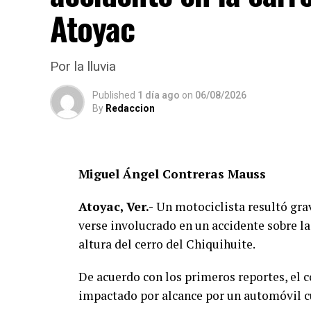
Atoyac
Por la lluvia
Published
1 día ago
on
06/08/2026
By
Redaccion
Miguel Ángel Contreras Mauss
Atoyac, Ver.-
Un motociclista resultó grav
verse involucrado en un accidente sobre la
altura del cerro del Chiquihuite.
De acuerdo con los primeros reportes, el 
impactado por alcance por un automóvil cu