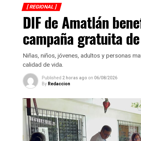
[ REGIONAL ]
DIF de Amatlán bene
campaña gratuita de
Niñas, niños, jóvenes, adultos y personas ma
calidad de vida.
Published
2 horas ago
on
06/08/2026
By
Redaccion