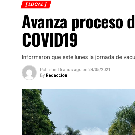
[ LOCAL ]
Avanza proceso d
COVID19
Informaron que este lunes la jornada de vac
Published
5 años ago
on
24/05/2021
By
Redaccion