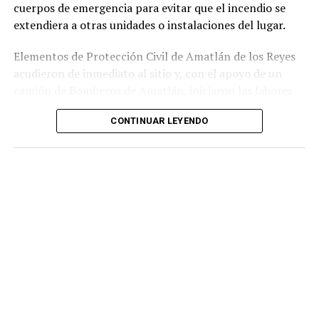
cuerpos de emergencia para evitar que el incendio se
extendiera a otras unidades o instalaciones del lugar.
Elementos de Protección Civil de Amatlán de los Reyes
acudieron de inmediato al sitio y, con el apoyo de un
camión de Bomberos de Amatlán, iniciaron las labores
para sofocar el fuego, logrando controlar la emergencia
CONTINUAR LEYENDO
tras varios minutos de trabajo.
Como resultado del siniestro, dos camionetas quedaron
con daños totales a consecuencia de las llamas. No se
reportaron personas lesionadas ni fue necesario evacuar
la zona.
Las autoridades realizaron una inspección en el
deshuesadero para descartar riesgos adicionales y
determinar las posibles causas que originaron el
incendio.