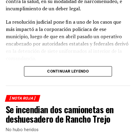
contra la salud, en su modalidad de narcomenudeo, e
La circulación en la zona se vio afectada por algunos
incumplimiento de un deber legal.
minutos mientras se realizaban las labores de auxilio y el
levantamiento de indicios por parte de las autoridades.
La resolución judicial pone fin a uno de los casos que
Posteriormente, el tránsito fue restablecido de manera
más impactó a la corporación policiaca de ese
normal.
municipio, luego de que en abril pasado un operativo
encabezado por autoridades estatales y federales derivó
en la detención de siete uniformados al interior de la
comandancia.
La intervención se realizó el 10 de abril mediante un
CONTINUAR LEYENDO
despliegue conjunto de agentes de la Policía Ministerial,
elementos de la Secretaría de Marina (Semar) y de la
Secretaría de Seguridad Pública (SSP), quienes
[ NOTA ROJA ]
ejecutaron una revisión en las instalaciones de la
Se incendian dos camionetas en
corporación municipal.
deshuesadero de Rancho Trejo
Durante la inspección, los efectivos localizaron diversas
dosis de droga presuntamente destinadas al
No hubo heridos
narcomenudeo, por lo que los policías fueron