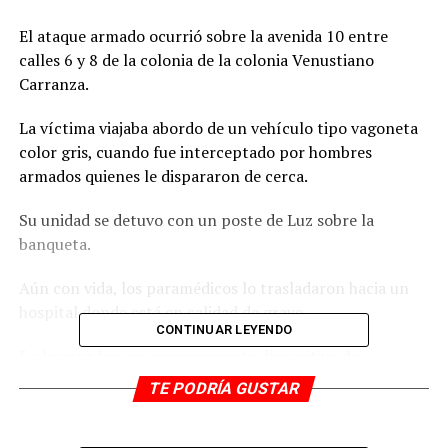
El ataque armado ocurrió sobre la avenida 10 entre
calles 6 y 8 de la colonia de la colonia Venustiano
Carranza.
La víctima viajaba abordo de un vehículo tipo vagoneta
color gris, cuando fue interceptado por hombres
armados quienes le dispararon de cerca.
Su unidad se detuvo con un poste de Luz sobre la
banqueta.
Aún con vida, los paramédicos lo trasladaron hacia un
hospital donde está en calidad de grave.
CONTINUAR LEYENDO
En la zona hay un impresionante dispositivo de
seguridad Policial.
TE PODRÍA GUSTAR
RELATED TOPICS: