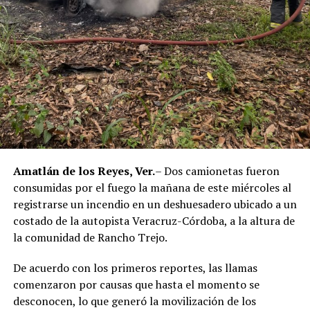
corresponde únicamente a seis de ellos. Hasta el
momento, las autoridades no han informado la situación
jurídica del séptimo implicado.
El caso evidenció presuntas irregularidades dentro de la
corporación policiaca y motivó la intervención de
autoridades estatales y federales, en un contexto de
reforzamiento de las investigaciones contra servidores
públicos relacionados con actividades ilícitas en la
región de las Altas Montañas.
Amatlán de los Reyes, Ver.
– Dos camionetas fueron
consumidas por el fuego la mañana de este miércoles al
La sentencia representa uno de los primeros fallos
registrarse un incendio en un deshuesadero ubicado a un
derivados de aquel operativo y confirma la
costado de la autopista Veracruz-Córdoba, a la altura de
responsabilidad penal de los exuniformados por delitos
la comunidad de Rancho Trejo.
relacionados con la posesión de droga y el
incumplimiento de sus funciones como servidores
De acuerdo con los primeros reportes, las llamas
públicos.
comenzaron por causas que hasta el momento se
desconocen, lo que generó la movilización de los