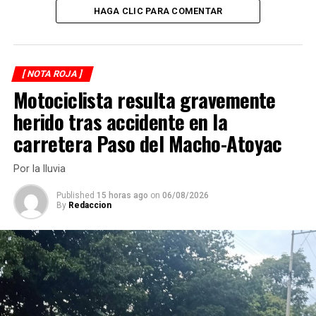
HAGA CLIC PARA COMENTAR
DESPUÉS
Roban mercancía
ANTES
Hallan tráiler con toneladas de perros y gatos muertos
[ NOTA ROJA ]
Motociclista resulta gravemente
herido tras accidente en la
carretera Paso del Macho-Atoyac
Por la lluvia
Published
15 horas ago
on
06/08/2026
By
Redaccion