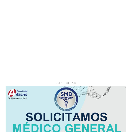
Hasta el momento no se ha informado si el fuego fue
provocado por una falla mecánica, un cortocircuito o
algún otro factor, por lo que serán las investigaciones
correspondientes las que determinen el origen del
siniestro.
PUBLICIDAD