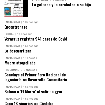
La golpean y le arrebatan a su hijo
[ NOTA ROJA ]
3 años ago
Encontronazo
[ LOCAL ]
5 años ago
Veracruz registra 941 casos de Covid
[ NOTA ROJA ]
5 años ago
Lo descuartizan
[ NOTA ROJA ]
1 año ago
Muere atropellado
[ REGIONAL ]
5 años ago
Concluye el Primer Foro Nacional de
Ingeniería en Desarrollo Comunitario
[ NOTA ROJA ]
5 años ago
Balean a ‘El Marro’ al salir de gym
[ NOTA ROJA ]
5 años ago
Caen 13 ‘sicarios’ en Córdoba