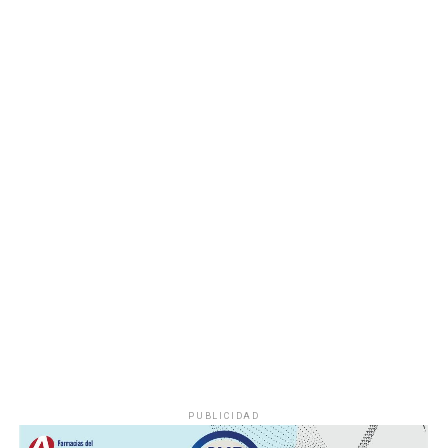
Las autoridades realizaron una inspección en el
deshuesadero para descartar riesgos adicionales y
determinar las posibles causas que originaron el
incendio.
Hasta el momento no se ha informado si el fuego fue
provocado por una falla mecánica, un cortocircuito o
algún otro factor, por lo que serán las investigaciones
correspondientes las que determinen el origen del
siniestro.
PUBLICIDAD