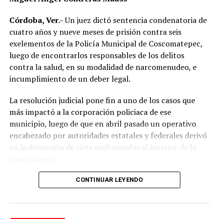
motociclistas a conducir con precaución, respetar los
límites de velocidad y aumentar la distancia de
Córdoba, Ver.-
Un juez dictó sentencia condenatoria de
seguridad entre vehículos, especialmente durante la
cuatro años y nueve meses de prisión contra seis
temporada de lluvias, cuando el riesgo de accidentes se
exelementos de la Policía Municipal de Coscomatepec,
incrementa en las carreteras de la región.
luego de encontrarlos responsables de los delitos
contra la salud, en su modalidad de narcomenudeo, e
La circulación en la zona se vio afectada por algunos
incumplimiento de un deber legal.
minutos mientras se realizaban las labores de auxilio y el
levantamiento de indicios por parte de las autoridades.
La resolución judicial pone fin a uno de los casos que
Posteriormente, el tránsito fue restablecido de manera
más impactó a la corporación policiaca de ese
normal.
municipio, luego de que en abril pasado un operativo
encabezado por autoridades estatales y federales derivó
en la detención de siete uniformados al interior de la
comandancia.
La intervención se realizó el 10 de abril mediante un
CONTINUAR LEYENDO
despliegue conjunto de agentes de la Policía Ministerial,
elementos de la Secretaría de Marina (Semar) y de la
Secretaría de Seguridad Pública (SSP), quienes