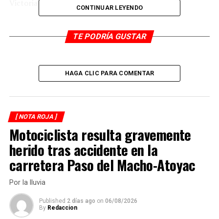
Victoria-Matamoros.
CONTINUAR LEYENDO
RELATED TOPICS:
TE PODRÍA GUSTAR
DESPUÉS
Balean a conductor
ANTES
HAGA CLIC PARA COMENTAR
Lo matan sus amigos de parranda
[ NOTA ROJA ]
Motociclista resulta gravemente
herido tras accidente en la
carretera Paso del Macho-Atoyac
Por la lluvia
Published
2 días ago
on
06/08/2026
By
Redaccion