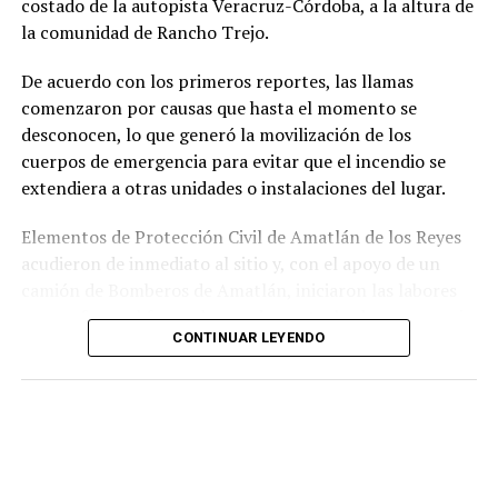
costado de la autopista Veracruz-Córdoba, a la altura de
responsabilidad penal de los exuniformados por delitos
la comunidad de Rancho Trejo.
relacionados con la posesión de droga y el
incumplimiento de sus funciones como servidores
De acuerdo con los primeros reportes, las llamas
públicos.
comenzaron por causas que hasta el momento se
desconocen, lo que generó la movilización de los
cuerpos de emergencia para evitar que el incendio se
extendiera a otras unidades o instalaciones del lugar.
Elementos de Protección Civil de Amatlán de los Reyes
acudieron de inmediato al sitio y, con el apoyo de un
camión de Bomberos de Amatlán, iniciaron las labores
para sofocar el fuego, logrando controlar la emergencia
CONTINUAR LEYENDO
tras varios minutos de trabajo.
Como resultado del siniestro, dos camionetas quedaron
con daños totales a consecuencia de las llamas. No se
reportaron personas lesionadas ni fue necesario evacuar
la zona.