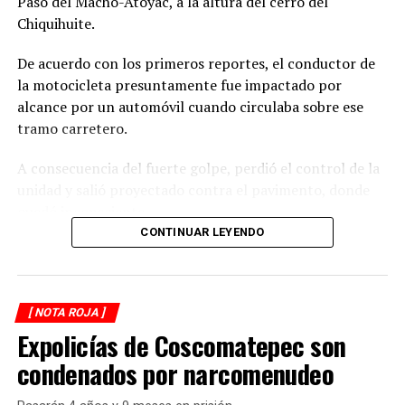
Paso del Macho-Atoyac, a la altura del cerro del
Chiquihuite.
De acuerdo con los primeros reportes, el conductor de
la motocicleta presuntamente fue impactado por
alcance por un automóvil cuando circulaba sobre ese
tramo carretero.
A consecuencia del fuerte golpe, perdió el control de la
unidad y salió proyectado contra el pavimento, donde
quedó inconsciente.
CONTINUAR LEYENDO
Testigos del accidente solicitaron de inmediato el apoyo
de los cuerpos de emergencia al percatarse de que el
motociclista permanecía inmóvil sobre la carpeta
[ NOTA ROJA ]
asfáltica, mientras otros automovilistas redujeron la
Expolicías de Coscomatepec son
velocidad para evitar otro percance.
condenados por narcomenudeo
Al sitio arribaron paramédicos de Protección Civil de
Atoyac, quienes brindaron los primeros auxilios al