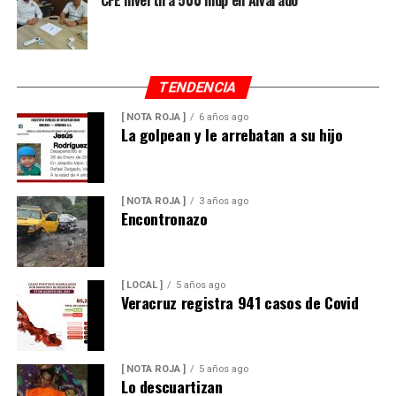
CFE invertirá 500 mdp en Alvarado
TENDENCIA
[ NOTA ROJA ]
6 años ago
La golpean y le arrebatan a su hijo
[ NOTA ROJA ]
3 años ago
Encontronazo
[ LOCAL ]
5 años ago
Veracruz registra 941 casos de Covid
[ NOTA ROJA ]
5 años ago
Lo descuartizan