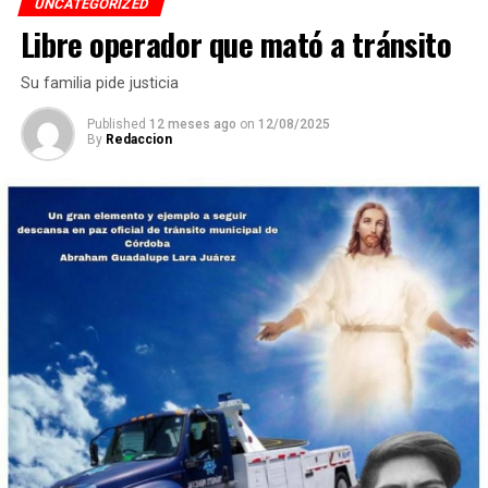
UNCATEGORIZED
Libre operador que mató a tránsito
De obtener resultados favorables en esa etapa, el equipo
tendría la posibilidad de representar a México en la final
Su familia pide justicia
internacional de la WRO, que se efectuará en Costa Rica.
Published
12 meses ago
on
12/08/2025
By
Redaccion