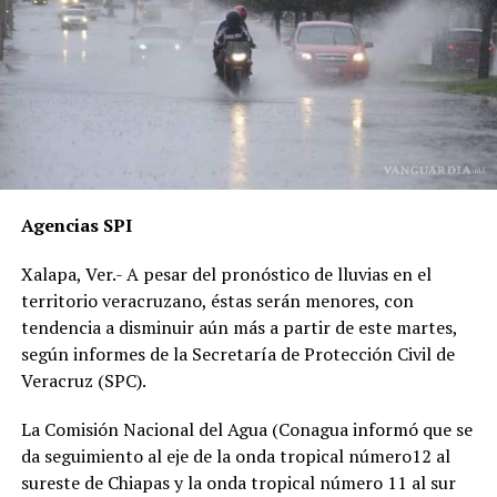
liberación del operador del camión.
Además, acusan que las solicitudes de videos de las
cámaras del C4, así como de comercios y viviendas
cercanas, han sido ignoradas o negadas. Testigos
presenciales del accidente ahora callan, presuntamente
por temor a represalias.
“Hoy fue mi Abraham,
Agencias SPI
mañana puede ser alguien
Xalapa, Ver.- A pesar del pronóstico de lluvias en el
de tu familia. El homicida
territorio veracruzano, éstas serán menores, con
sigue libre y operando en
tendencia a disminuir aún más a partir de este martes,
según informes de la Secretaría de Protección Civil de
las carreteras”, expresó un
Veracruz (SPC).
familiar, exigiendo justicia.
La Comisión Nacional del Agua (Conagua informó que se
da seguimiento al eje de la onda tropical número12 al
El caso ha encendido el debate sobre la corrupción en la
sureste de Chiapas y la onda tropical número 11 al sur