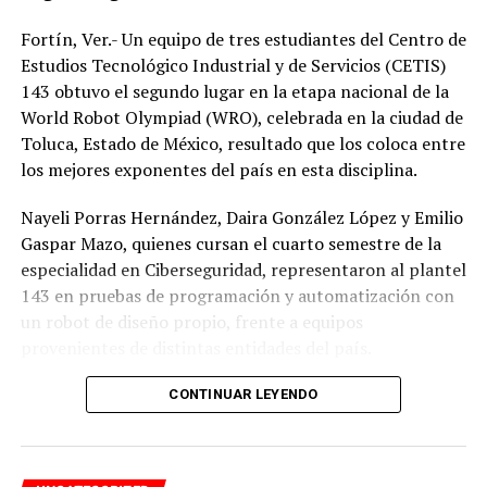
Fortín, Ver.- Un equipo de tres estudiantes del Centro de
Estudios Tecnológico Industrial y de Servicios (CETIS)
143 obtuvo el segundo lugar en la etapa nacional de la
World Robot Olympiad (WRO), celebrada en la ciudad de
Toluca, Estado de México, resultado que los coloca entre
los mejores exponentes del país en esta disciplina.
Nayeli Porras Hernández, Daira González López y Emilio
Gaspar Mazo, quienes cursan el cuarto semestre de la
especialidad en Ciberseguridad, representaron al plantel
143 en pruebas de programación y automatización con
un robot de diseño propio, frente a equipos
provenientes de distintas entidades del país.
El desempeño mostrado por los jóvenes les permitió
CONTINUAR LEYENDO
calificar a la siguiente fase de la competencia, que
tendrá lugar los días 5 y 6 de septiembre en Cancún,
Quintana Roo.