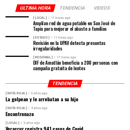
ULTIMA HORA
TENDENCIA
VIDEOS
[ LOCAL ]
11 horas ago
Amplían red de agua potable en San José de
Tapia para mejorar el abasto a familias
[ ESTADO ]
11 horas ago
Revisión en la UPAV detecta presuntas
irregularidades
[ REGIONAL ]
11 horas ago
DIF de Amatlán beneficia a 200 personas con
campaña gratuita de lentes
TENDENCIA
[ NOTA ROJA ]
6 años ago
La golpean y le arrebatan a su hijo
[ NOTA ROJA ]
3 años ago
Encontronazo
[ LOCAL ]
5 años ago
Veracruz registra 941 casos de Covid