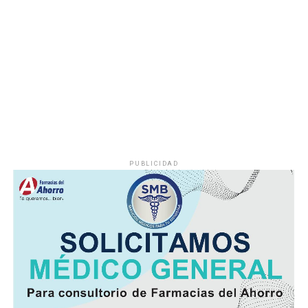
Las lluvias se estiman acumulados de 5 a 20 milímetros
por metro cuadrado (mm) y máximos de hasta 30 mm en
cuencas del sur y en zonas de montañas y; temperaturas
diurnas serán altas y el ambiente cálido, pero fresco por
la noche.
El viento será del Sureste, Este y Noreste de 20 a 35
kilómetros por hora (km/h), con rachas en el litoral y en
zonas de tormenta.
PUBLICIDAD
Asimismo, se pronostica la llegada de otra onda tropical
entre viernes y fin de semana.
Finalmente, la SPC de Veracruz recomienda a la
población vigilar el comportamiento de ríos y arroyos
de respuesta rápida y observar su entorno por posibles
derrumbes, deslaves y deslizamiento de laderas.
Además de conducir con precaución por disminución de