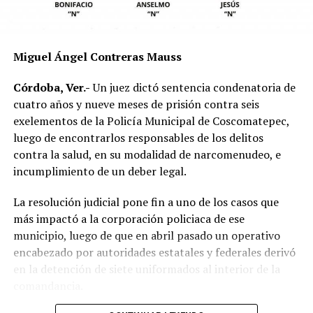
mecánica del accidente y establecer si existió
responsabilidad por parte de alguno de los conductores.
Las autoridades exhortaron a los automovilistas y
Miguel Ángel Contreras Mauss
motociclistas a conducir con precaución, respetar los
límites de velocidad y aumentar la distancia de
Córdoba, Ver.-
Un juez dictó sentencia condenatoria de
seguridad entre vehículos, especialmente durante la
cuatro años y nueve meses de prisión contra seis
temporada de lluvias, cuando el riesgo de accidentes se
exelementos de la Policía Municipal de Coscomatepec,
incrementa en las carreteras de la región.
luego de encontrarlos responsables de los delitos
contra la salud, en su modalidad de narcomenudeo, e
La circulación en la zona se vio afectada por algunos
incumplimiento de un deber legal.
minutos mientras se realizaban las labores de auxilio y el
levantamiento de indicios por parte de las autoridades.
La resolución judicial pone fin a uno de los casos que
Posteriormente, el tránsito fue restablecido de manera
más impactó a la corporación policiaca de ese
normal.
municipio, luego de que en abril pasado un operativo
encabezado por autoridades estatales y federales derivó
en la detención de siete uniformados al interior de la
comandancia.