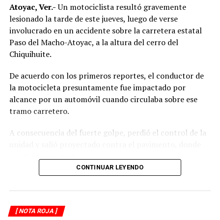
Atoyac, Ver.-
Un motociclista resultó gravemente
lesionado la tarde de este jueves, luego de verse
involucrado en un accidente sobre la carretera estatal
Paso del Macho-Atoyac, a la altura del cerro del
Chiquihuite.
De acuerdo con los primeros reportes, el conductor de
la motocicleta presuntamente fue impactado por
alcance por un automóvil cuando circulaba sobre ese
tramo carretero.
A consecuencia del fuerte golpe, perdió el control de la
unidad y salió proyectado contra el pavimento, donde
quedó inconsciente.
CONTINUAR LEYENDO
Testigos del accidente solicitaron de inmediato el apoyo
de los cuerpos de emergencia al percatarse de que el
motociclista permanecía inmóvil sobre la carpeta
[ NOTA ROJA ]
asfáltica, mientras otros automovilistas redujeron la