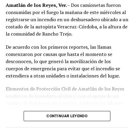
región de las Altas Montañas.
Amatlán de los Reyes, Ver.
– Dos camionetas fueron
consumidas por el fuego la mañana de este miércoles al
La sentencia representa uno de los primeros fallos
registrarse un incendio en un deshuesadero ubicado a un
derivados de aquel operativo y confirma la
costado de la autopista Veracruz-Córdoba, a la altura de
responsabilidad penal de los exuniformados por delitos
la comunidad de Rancho Trejo.
relacionados con la posesión de droga y el
incumplimiento de sus funciones como servidores
De acuerdo con los primeros reportes, las llamas
públicos.
comenzaron por causas que hasta el momento se
desconocen, lo que generó la movilización de los
cuerpos de emergencia para evitar que el incendio se
extendiera a otras unidades o instalaciones del lugar.
Elementos de Protección Civil de Amatlán de los Reyes
acudieron de inmediato al sitio y, con el apoyo de un
camión de Bomberos de Amatlán, iniciaron las labores
para sofocar el fuego, logrando controlar la emergencia
CONTINUAR LEYENDO
tras varios minutos de trabajo.
Como resultado del siniestro, dos camionetas quedaron