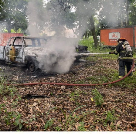
Los ahora sentenciados formaban parte de la Policía
Municipal de Coscomatepec durante la administración
del alcalde de Movimiento Ciudadano, Armando Reyes
Muñoz, y permanecerán recluidos en el Centro de
Reinserción Social de Mediana Seguridad de La Toma, en
Amatlán de los Reyes, donde cumplirán la condena.
Aunque durante el operativo fueron detenidos siete
policías municipales, la sentencia dada a conocer
corresponde únicamente a seis de ellos. Hasta el
momento, las autoridades no han informado la situación
jurídica del séptimo implicado.
El caso evidenció presuntas irregularidades dentro de la
corporación policiaca y motivó la intervención de
autoridades estatales y federales, en un contexto de
reforzamiento de las investigaciones contra servidores
públicos relacionados con actividades ilícitas en la