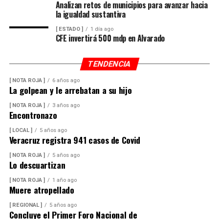
Analizan retos de municipios para avanzar hacia
la igualdad sustantiva
[ ESTADO ]
1 día ago
CFE invertirá 500 mdp en Alvarado
TENDENCIA
[ NOTA ROJA ]
6 años ago
La golpean y le arrebatan a su hijo
[ NOTA ROJA ]
3 años ago
Encontronazo
[ LOCAL ]
5 años ago
Veracruz registra 941 casos de Covid
[ NOTA ROJA ]
5 años ago
Lo descuartizan
[ NOTA ROJA ]
1 año ago
Muere atropellado
[ REGIONAL ]
5 años ago
Concluye el Primer Foro Nacional de