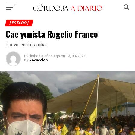
[ ESTADO ]
Cae yunista Rogelio Franco
Por violencia familiar.
Published
5 años ago
on
13/03/2021
By
Redaccion