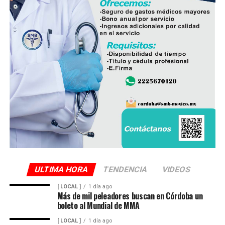
Finalmente, destacó que entre Veracruz y Puebla
operan ocho empresas productoras con más de 350
granjas avícolas, las cuales representan una importante
fuente de empleo y desarrollo económico para
comunidades rurales de ambas entidades.
ULTIMA HORA
TENDENCIA
VIDEOS
[ LOCAL ]
1 día ago
Más de mil peleadores buscan en Córdoba un
boleto al Mundial de MMA
[ LOCAL ]
1 día ago