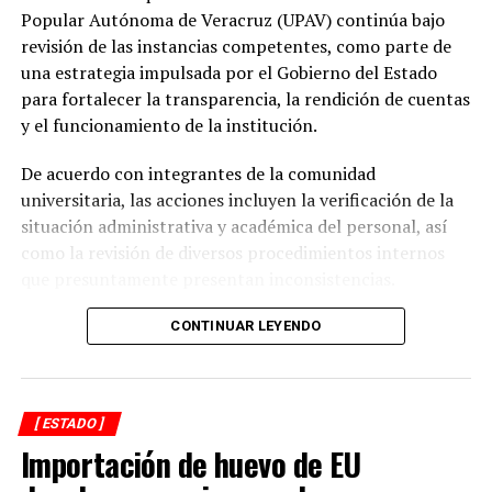
prioridad desde el inicio de mi gobierno y continuaremos
Popular Autónoma de Veracruz (UPAV) continúa bajo
gestionando recursos y proyectos que contribuyan al
revisión de las instancias competentes, como parte de
desarrollo del municipio y al bienestar de las familias
una estrategia impulsada por el Gobierno del Estado
alvaradeñas”.
para fortalecer la transparencia, la rendición de cuentas
y el funcionamiento de la institución.
Por último, reconoció y agradeció a la gobernadora del
estado, Rocío Nahle García, por el respaldo brindado a
De acuerdo con integrantes de la comunidad
Alvarado, así como a personal directivo de la CFE por la
universitaria, las acciones incluyen la verificación de la
disposición y coordinación institucional para impulsar
situación administrativa y académica del personal, así
estas importantes acciones en beneficio del municipio.
como la revisión de diversos procedimientos internos
que presuntamente presentan inconsistencias.
Entre los aspectos que son objeto de análisis se
CONTINUAR LEYENDO
encuentran posibles casos de docentes con asignaciones
simultáneas en distintos centros de estudio, la
validación de documentación académica de directivos,
[ ESTADO ]
adeudos en la entrega de calificaciones, denuncias por
Importación de huevo de EU
presuntos cobros indebidos relacionados con
certificados y asesorías de titulación, así como la