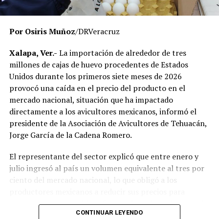
momento no existe una determinación definitiva sobre
responsabilidades individuales.
Por Osiris Muñoz
/DRVeracruz
No obstante, docentes que solicitaron el anonimato
señalaron que un grupo de profesores ha manifestado
Xalapa, Ver.-
La importación de alrededor de tres
su inconformidad con el proceso de revisión, al
millones de cajas de huevo procedentes de Estados
considerar que las investigaciones podrían afectar
Unidos durante los primeros siete meses de 2026
intereses al interior de la institución.
provocó una caída en el precio del producto en el
mercado nacional, situación que ha impactado
De acuerdo con esos testimonios, el grupo identificado
directamente a los avicultores mexicanos, informó el
como
Movimiento Estatal UPAV
, integrado
presidente de la Asociación de Avicultores de Tehuacán,
públicamente por Verónica Sánchez Ramos, Mauricio
Jorge García de la Cadena Romero.
Tapia Tentle, Elsa Andrea Maldonado Alemán, Silvia
Ivette Lara Barradas, Roberto Ibáñez y Carlos Enrique
El representante del sector explicó que entre enero y
Sierra, ha cuestionado las acciones emprendidas por las
julio ingresó al país un volumen equivalente al tres por
autoridades universitarias y estatales.
ciento del mercado nacional, lo que obligó a los
productores mexicanos a reducir sus precios para
Hasta ahora, las instancias responsables no han
mantenerse competitivos frente al producto importado.
informado la conclusión de las investigaciones ni la
CONTINUAR LEYENDO