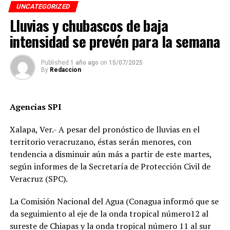
en la avenida 12, entre calles 7 y 9, en la colonia Centro,
UNCATEGORIZED
cuando se dirigía a descargar mercancía en el mercado
Lluvias y chubascos de baja
Revolución.
intensidad se prevén para la semana
Pese a que el presunto responsable fue detenido,
familiares de la víctima denuncian que la investigación
Published
1 año ago
on
15/07/2025
By
Redaccion
fue manipulada.
Señalan directamente a la perito Johana Valero Sánchez
Agencias SPI
de alterar la escena del accidente y orientar el peritaje
para responsabilizar al hoy occiso, lo que derivó en la
Xalapa, Ver.- A pesar del pronóstico de lluvias en el
liberación del operador del camión.
territorio veracruzano, éstas serán menores, con
tendencia a disminuir aún más a partir de este martes,
Además, acusan que las solicitudes de videos de las
según informes de la Secretaría de Protección Civil de
cámaras del C4, así como de comercios y viviendas
Veracruz (SPC).
cercanas, han sido ignoradas o negadas. Testigos
presenciales del accidente ahora callan, presuntamente
La Comisión Nacional del Agua (Conagua informó que se
por temor a represalias.
da seguimiento al eje de la onda tropical número12 al
sureste de Chiapas y la onda tropical número 11 al sur