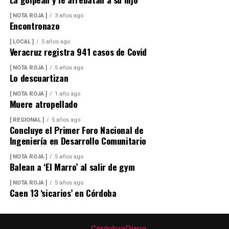
Además de conducir con precaución por disminución de
la visibilidad y anegamientos urbanos, viento arrachado,
[ NOTA ROJA ]
3 años ago
descargas eléctricas y probables granizadas en áreas de
Encontronazo
tormenta, entre otros efectos negativos.
[ LOCAL ]
5 años ago
Veracruz registra 941 casos de Covid
[ NOTA ROJA ]
5 años ago
Lo descuartizan
[ NOTA ROJA ]
1 año ago
Muere atropellado
[ REGIONAL ]
5 años ago
Concluye el Primer Foro Nacional de
Ingeniería en Desarrollo Comunitario
[ NOTA ROJA ]
5 años ago
Balean a ‘El Marro’ al salir de gym
[ NOTA ROJA ]
5 años ago
Caen 13 ‘sicarios’ en Córdoba