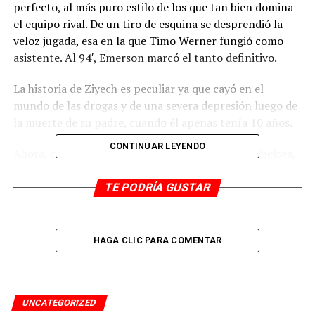
perfecto, al más puro estilo de los que tan bien domina
el equipo rival. De un tiro de esquina se desprendió la
veloz jugada, esa en la que Timo Werner fungió como
asistente. Al 94′, Emerson marcó el tanto definitivo.
La historia de Ziyech es peculiar ya que cayó en el
mundo de las drogas y de una severa depresión luego de
la muerte de su padre, cuando él apenas tenía 10 años.
CONTINUAR LEYENDO
Ahora, como uno de los refuerzos estelares del Chelsea,
puso el último clavo en el ataúd del Atlético. La Premier
League tiene a 3 representantes en los Cuartos de Final,
TE PODRÍA GUSTAR
en espera del sorteo del viernes.
El gol fue una daga en el corazón para el Atlético, un
HAGA CLIC PARA COMENTAR
equipo que no se caracteriza precisamente por anotar
muchos goles, pero el cual requería tres anotaciones
debido al criterio del tanto de visitante.
UNCATEGORIZED