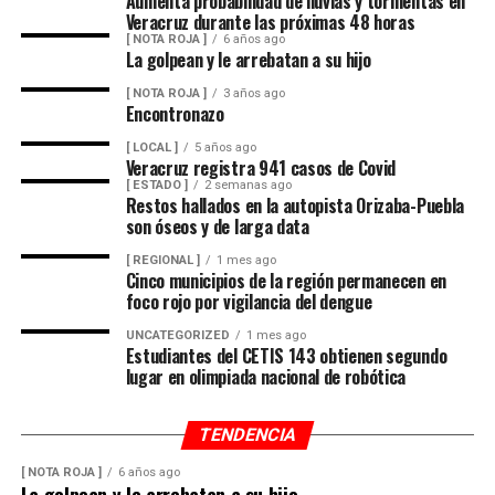
Aumenta probabilidad de lluvias y tormentas en
Veracruz durante las próximas 48 horas
Las lluvias se estiman acumulados de 5 a 20 milímetros
[ NOTA ROJA ]
6 años ago
La golpean y le arrebatan a su hijo
por metro cuadrado (mm) y máximos de hasta 30 mm en
cuencas del sur y en zonas de montañas y; temperaturas
[ NOTA ROJA ]
3 años ago
Encontronazo
diurnas serán altas y el ambiente cálido, pero fresco por
la noche.
[ LOCAL ]
5 años ago
Veracruz registra 941 casos de Covid
El viento será del Sureste, Este y Noreste de 20 a 35
[ ESTADO ]
2 semanas ago
Restos hallados en la autopista Orizaba-Puebla
kilómetros por hora (km/h), con rachas en el litoral y en
son óseos y de larga data
zonas de tormenta.
[ REGIONAL ]
1 mes ago
Cinco municipios de la región permanecen en
Asimismo, se pronostica la llegada de otra onda tropical
foco rojo por vigilancia del dengue
entre viernes y fin de semana.
UNCATEGORIZED
1 mes ago
Estudiantes del CETIS 143 obtienen segundo
Finalmente, la SPC de Veracruz recomienda a la
lugar en olimpiada nacional de robótica
población vigilar el comportamiento de ríos y arroyos
de respuesta rápida y observar su entorno por posibles
TENDENCIA
derrumbes, deslaves y deslizamiento de laderas.
[ NOTA ROJA ]
6 años ago
La golpean y le arrebatan a su hijo