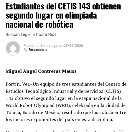
El Chelsea manejó mejor el balón. Se mostró muy bien
Estudiantes del CETIS 143 obtienen
estructurado, con toques fáciles, y algunos
segundo lugar en olimpiada
contragolpes mal culminados, uno de ellos cortesía de
nacional de robótica
Timo Werner.
Los Colchoneros se lanzaron al ataque en los últimos
Buscan llegar a Costa Rica
minutos, pero justo cuando más peligro generaban tras
Published
1 mes ago
on
23/06/2026
un disparo de Joao Félix, el árbitro expulsó a Savic por
By
Redaccion
un codazo sobre Rüdiger previo a la ejecución de un tiro
de esquina. Queda la polémica sobre si en el primer
tiempo debió pitarse un penal de Azpilicueta sobre
Miguel Ángel Contreras Mauss
Yannick Carrasco.
Fortín, Ver.- Un equipo de tres estudiantes del Centro de
Al 94′, otra vez mediante un contragolpe, el Chelsea
Estudios Tecnológico Industrial y de Servicios (CETIS)
marcó el 2-0. Una cucharada de su propia medicina para
143 obtuvo el segundo lugar en la etapa nacional de la
los de Simeone.
World Robot Olympiad (WRO), celebrada en la ciudad de
Toluca, Estado de México, resultado que los coloca entre
Se acabó así la historia del Atlético en Champions. El
los mejores exponentes del país en esta disciplina.
Chelsea se da permiso para soñar, ya instalado entre los
mejores ocho de la competencia.