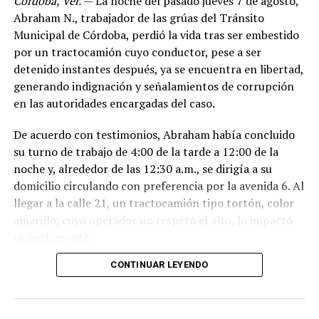
Córdoba, Ver.
— La noche del pasado jueves 7 de agosto,
Abraham N., trabajador de las grúas del Tránsito
Municipal de Córdoba, perdió la vida tras ser embestido
por un tractocamión cuyo conductor, pese a ser
detenido instantes después, ya se encuentra en libertad,
generando indignación y señalamientos de corrupción
en las autoridades encargadas del caso.
De acuerdo con testimonios, Abraham había concluido
su turno de trabajo de 4:00 de la tarde a 12:00 de la
noche y, alrededor de las 12:30 a.m., se dirigía a su
domicilio circulando con preferencia por la avenida 6. Al
llegar a la calle 21, un tractocamión tipo tortón, color
amarillo, cuyo operador no respetó el alto, lo impactó
violentamente.
CONTINUAR LEYENDO
El conductor, identificado como Adán “N.”, de
aproximadamente 45 años, intentó darse a la fuga, pero
fue interceptado por taxistas y jóvenes del Modelogar