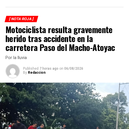
ANTES
Lo encuentran en narcofosa
[ NOTA ROJA ]
Motociclista resulta gravemente
herido tras accidente en la
carretera Paso del Macho-Atoyac
Por la lluvia
Published
7 horas ago
on
06/08/2026
By
Redaccion