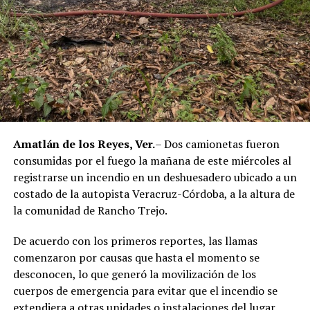
momento, las autoridades no han informado la situación
jurídica del séptimo implicado.
El caso evidenció presuntas irregularidades dentro de la
corporación policiaca y motivó la intervención de
autoridades estatales y federales, en un contexto de
reforzamiento de las investigaciones contra servidores
públicos relacionados con actividades ilícitas en la
región de las Altas Montañas.
Amatlán de los Reyes, Ver.
– Dos camionetas fueron
consumidas por el fuego la mañana de este miércoles al
La sentencia representa uno de los primeros fallos
registrarse un incendio en un deshuesadero ubicado a un
derivados de aquel operativo y confirma la
costado de la autopista Veracruz-Córdoba, a la altura de
responsabilidad penal de los exuniformados por delitos
la comunidad de Rancho Trejo.
relacionados con la posesión de droga y el
incumplimiento de sus funciones como servidores
De acuerdo con los primeros reportes, las llamas
públicos.
comenzaron por causas que hasta el momento se
desconocen, lo que generó la movilización de los
cuerpos de emergencia para evitar que el incendio se
extendiera a otras unidades o instalaciones del lugar.