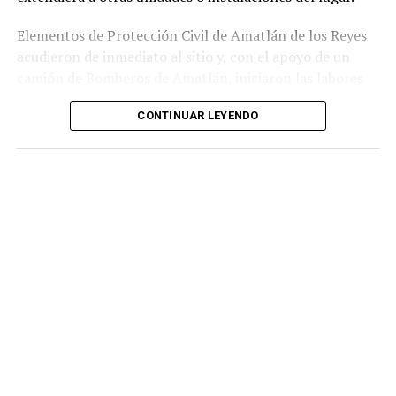
Elementos de Protección Civil de Amatlán de los Reyes
acudieron de inmediato al sitio y, con el apoyo de un
camión de Bomberos de Amatlán, iniciaron las labores
para sofocar el fuego, logrando controlar la emergencia
CONTINUAR LEYENDO
tras varios minutos de trabajo.
Como resultado del siniestro, dos camionetas quedaron
con daños totales a consecuencia de las llamas. No se
reportaron personas lesionadas ni fue necesario evacuar
la zona.
Las autoridades realizaron una inspección en el
deshuesadero para descartar riesgos adicionales y
determinar las posibles causas que originaron el
incendio.
Hasta el momento no se ha informado si el fuego fue
provocado por una falla mecánica, un cortocircuito o