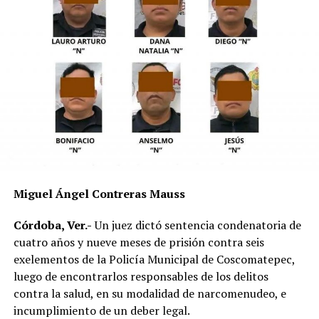
Las autoridades no descartaron que las condiciones del
clima hayan influido en el percance, ya que durante la
tarde se registraron lluvias que dejaron el pavimento
mojado y con menor adherencia.
El vehículo presuntamente involucrado también será
parte de las investigaciones para determinar la
mecánica del accidente y establecer si existió
responsabilidad por parte de alguno de los conductores.
Las autoridades exhortaron a los automovilistas y
Miguel Ángel Contreras Mauss
motociclistas a conducir con precaución, respetar los
límites de velocidad y aumentar la distancia de
Córdoba, Ver.-
Un juez dictó sentencia condenatoria de
seguridad entre vehículos, especialmente durante la
cuatro años y nueve meses de prisión contra seis
temporada de lluvias, cuando el riesgo de accidentes se
exelementos de la Policía Municipal de Coscomatepec,
incrementa en las carreteras de la región.
luego de encontrarlos responsables de los delitos
contra la salud, en su modalidad de narcomenudeo, e
La circulación en la zona se vio afectada por algunos
incumplimiento de un deber legal.