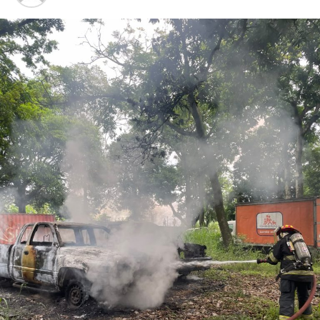
Regional para el inicio de las investigaciones
correspondientes.
Tras varios meses de proceso penal, el juez consideró
acreditada la responsabilidad de Anselmo “N”, Jesús “N”,
Diego “N”, Lauro Arturo “N”, Dana Natalia “N” y
Bonifacio “N”, imponiéndoles una pena de cuatro años y
nueve meses de prisión.
Los ahora sentenciados formaban parte de la Policía
Municipal de Coscomatepec durante la administración
del alcalde de Movimiento Ciudadano, Armando Reyes
Muñoz, y permanecerán recluidos en el Centro de
Reinserción Social de Mediana Seguridad de La Toma, en
Amatlán de los Reyes, donde cumplirán la condena.
Aunque durante el operativo fueron detenidos siete
policías municipales, la sentencia dada a conocer
corresponde únicamente a seis de ellos. Hasta el