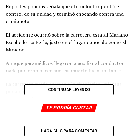
Reportes policías señala que el conductor perdió el
control de su unidad y terminó chocando contra una
camioneta.
El accidente ocurrió sobre la carretera estatal Mariano
Escobedo-La Perla, justo en el lugar conocido como El
Mirador.
Aunque paramédicos llegaron a auxiliar al conductor,
nada pudieron hacer pues su muerte fue al instante.
La carretera quedó cerrada a la circulación, mientas
CONTINUAR LEYENDO
personal de la Fiscalía realizaba las diligencias
correspondientes.
TE PODRÍA GUSTAR
RELATED TOPICS:
DESPUÉS
Niña de 13 años es hallada muerta
HAGA CLIC PARA COMENTAR