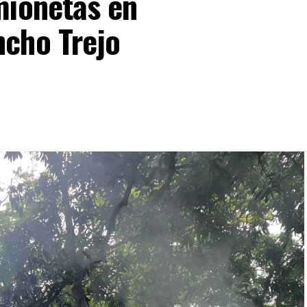
mionetas en
cho Trejo