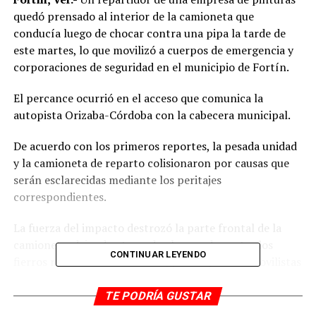
quedó prensado al interior de la camioneta que
conducía luego de chocar contra una pipa la tarde de
este martes, lo que movilizó a cuerpos de emergencia y
corporaciones de seguridad en el municipio de Fortín.
El percance ocurrió en el acceso que comunica la
autopista Orizaba-Córdoba con la cabecera municipal.
De acuerdo con los primeros reportes, la pesada unidad
y la camioneta de reparto colisionaron por causas que
serán esclarecidas mediante los peritajes
correspondientes.
La fuerza del impacto destrozó la parte frontal de la
camioneta, dejando atrapado al operador entre los
CONTINUAR LEYENDO
fierros retorcidos de la cabina, por lo que automovilistas
solicitaron el apoyo de los servicios de emergencia.
TE PODRÍA GUSTAR
Rescatistas Primeros Respondientes y personal de