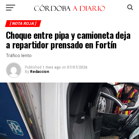
[ NOTA ROJA ]
Choque entre pipa y camioneta deja
a repartidor prensado en Fortín
Tráfico lento
Published
1 mes ago
on
07/07/2026
By
Redaccion