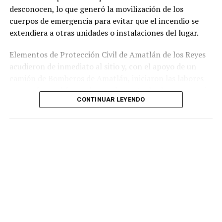
desconocen, lo que generó la movilización de los
cuerpos de emergencia para evitar que el incendio se
extendiera a otras unidades o instalaciones del lugar.
Elementos de Protección Civil de Amatlán de los Reyes
acudieron de inmediato al sitio y, con el apoyo de un
camión de Bomberos de Amatlán, iniciaron las labores
para sofocar el fuego, logrando controlar la emergencia
CONTINUAR LEYENDO
tras varios minutos de trabajo.
Como resultado del siniestro, dos camionetas quedaron
con daños totales a consecuencia de las llamas. No se
reportaron personas lesionadas ni fue necesario evacuar
la zona.
Las autoridades realizaron una inspección en el
deshuesadero para descartar riesgos adicionales y
determinar las posibles causas que originaron el
incendio.