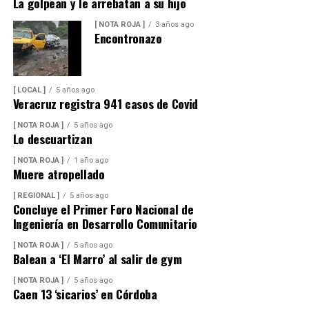
La golpean y le arrebatan a su hijo
[ NOTA ROJA ]
3 años ago
Encontronazo
[ LOCAL ]
5 años ago
Veracruz registra 941 casos de Covid
[ NOTA ROJA ]
5 años ago
Lo descuartizan
[ NOTA ROJA ]
1 año ago
Muere atropellado
[ REGIONAL ]
5 años ago
Concluye el Primer Foro Nacional de
Ingeniería en Desarrollo Comunitario
[ NOTA ROJA ]
5 años ago
Balean a ‘El Marro’ al salir de gym
[ NOTA ROJA ]
5 años ago
Caen 13 ‘sicarios’ en Córdoba