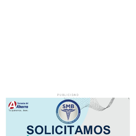
Hasta el momento no se ha informado si el fuego fue
provocado por una falla mecánica, un cortocircuito o
algún otro factor, por lo que serán las investigaciones
correspondientes las que determinen el origen del
siniestro.
PUBLICIDAD