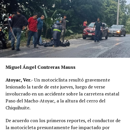
DESPUÉS
Cuatro hombres reciben condena de 50 años por
feminicidio de mujer trans en Chocamán
ANTES
Caen tres hombres con armas y presunta droga durante
operativo
Miguel Ángel Contreras Mauss
Atoyac, Ver.-
Un motociclista resultó gravemente
lesionado la tarde de este jueves, luego de verse
involucrado en un accidente sobre la carretera estatal
Paso del Macho-Atoyac, a la altura del cerro del
Chiquihuite.
De acuerdo con los primeros reportes, el conductor de
la motocicleta presuntamente fue impactado por