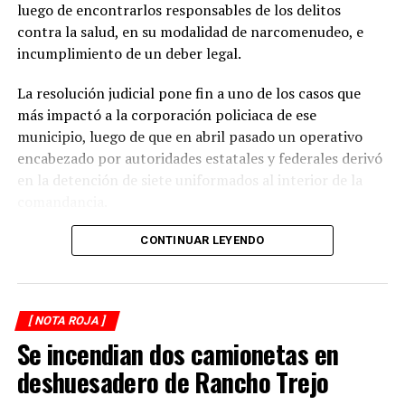
incrementa en las carreteras de la región.
luego de encontrarlos responsables de los delitos
contra la salud, en su modalidad de narcomenudeo, e
La circulación en la zona se vio afectada por algunos
incumplimiento de un deber legal.
minutos mientras se realizaban las labores de auxilio y el
levantamiento de indicios por parte de las autoridades.
La resolución judicial pone fin a uno de los casos que
Posteriormente, el tránsito fue restablecido de manera
más impactó a la corporación policiaca de ese
normal.
municipio, luego de que en abril pasado un operativo
encabezado por autoridades estatales y federales derivó
en la detención de siete uniformados al interior de la
comandancia.
La intervención se realizó el 10 de abril mediante un
CONTINUAR LEYENDO
despliegue conjunto de agentes de la Policía Ministerial,
elementos de la Secretaría de Marina (Semar) y de la
Secretaría de Seguridad Pública (SSP), quienes
[ NOTA ROJA ]
ejecutaron una revisión en las instalaciones de la
Se incendian dos camionetas en
corporación municipal.
deshuesadero de Rancho Trejo
Durante la inspección, los efectivos localizaron diversas