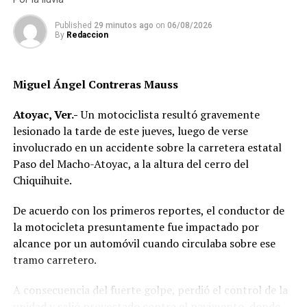
RELATED TOPICS:
Published
29 minutos ago
on
06/08/2026
DESPUÉS
By
Redaccion
Matan a balazos a elemento de Tránsito Municipal de
Córdoba
ANTES
Miguel Ángel Contreras Mauss
Choque entre pipa y camioneta deja a repartidor
prensado en Fortín
Atoyac, Ver.-
Un motociclista resultó gravemente
lesionado la tarde de este jueves, luego de verse
involucrado en un accidente sobre la carretera estatal
Paso del Macho-Atoyac, a la altura del cerro del
Chiquihuite.
De acuerdo con los primeros reportes, el conductor de
la motocicleta presuntamente fue impactado por
alcance por un automóvil cuando circulaba sobre ese
tramo carretero.
A consecuencia del fuerte golpe, perdió el control de la
unidad y salió proyectado contra el pavimento, donde