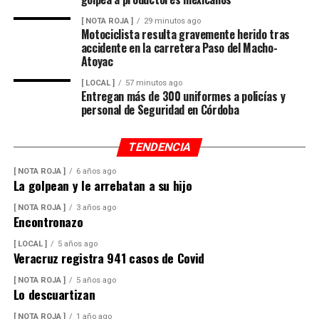
[ NOTA ROJA ]
29 minutos ago
Motociclista resulta gravemente herido tras
accidente en la carretera Paso del Macho-
Atoyac
[ LOCAL ]
57 minutos ago
Entregan más de 300 uniformes a policías y
personal de Seguridad en Córdoba
TENDENCIA
[ NOTA ROJA ]
6 años ago
La golpean y le arrebatan a su hijo
[ NOTA ROJA ]
3 años ago
Encontronazo
[ LOCAL ]
5 años ago
Veracruz registra 941 casos de Covid
[ NOTA ROJA ]
5 años ago
Lo descuartizan
[ NOTA ROJA ]
1 año ago