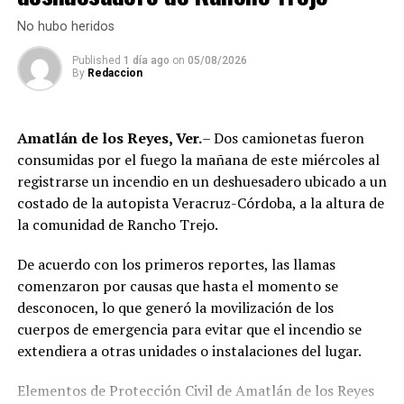
Durante la inspección, los efectivos localizaron diversas
Posteriormente, el tránsito fue restablecido de manera
dosis de droga presuntamente destinadas al
No hubo heridos
normal.
narcomenudeo, por lo que los policías fueron
Published
1 día ago
on
05/08/2026
asegurados y puestos a disposición de la Fiscalía
By
Redaccion
Regional para el inicio de las investigaciones
correspondientes.
Amatlán de los Reyes, Ver.
– Dos camionetas fueron
Tras varios meses de proceso penal, el juez consideró
consumidas por el fuego la mañana de este miércoles al
acreditada la responsabilidad de Anselmo “N”, Jesús “N”,
registrarse un incendio en un deshuesadero ubicado a un
Diego “N”, Lauro Arturo “N”, Dana Natalia “N” y
costado de la autopista Veracruz-Córdoba, a la altura de
Bonifacio “N”, imponiéndoles una pena de cuatro años y
la comunidad de Rancho Trejo.
nueve meses de prisión.
De acuerdo con los primeros reportes, las llamas
Los ahora sentenciados formaban parte de la Policía
comenzaron por causas que hasta el momento se
Municipal de Coscomatepec durante la administración
desconocen, lo que generó la movilización de los
del alcalde de Movimiento Ciudadano, Armando Reyes
cuerpos de emergencia para evitar que el incendio se
Muñoz, y permanecerán recluidos en el Centro de
extendiera a otras unidades o instalaciones del lugar.
Reinserción Social de Mediana Seguridad de La Toma, en
Amatlán de los Reyes, donde cumplirán la condena.
Elementos de Protección Civil de Amatlán de los Reyes