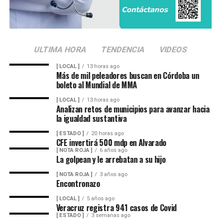
ULTIMA HORA
TENDENCIA
VIDEOS
[ LOCAL ]
13 horas ago
Más de mil peleadores buscan en Córdoba un
boleto al Mundial de MMA
[ LOCAL ]
13 horas ago
Analizan retos de municipios para avanzar hacia
la igualdad sustantiva
[ ESTADO ]
20 horas ago
CFE invertirá 500 mdp en Alvarado
[ NOTA ROJA ]
6 años ago
La golpean y le arrebatan a su hijo
[ NOTA ROJA ]
3 años ago
Encontronazo
[ LOCAL ]
5 años ago
Veracruz registra 941 casos de Covid
[ ESTADO ]
3 semanas ago