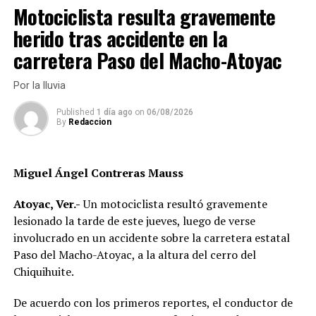
aseguran que los agresores huyeron del sitio sin dejar
Motociclista resulta gravemente
rastro, lo que nuevamente evidencia la vulnerabilidad
herido tras accidente en la
con la que se vive en varias zonas del municipio.
carretera Paso del Macho-Atoyac
La muerte de “Moquitos” ha causado conmoción entre
habitantes de Potrero Nuevo, donde se le conocía por
Por la lluvia
ser un joven tranquilo y con muchos conocidos.
Published
1 día ago
on
06/08/2026
By
Redaccion
La comunidad exige justicia y pide que este crimen no
quede impune, como tantos otros que han marcado a la
región en los últimos meses.
Miguel Ángel Contreras Mauss
Este hecho se suma a la creciente ola de violencia que
Atoyac, Ver.-
Un motociclista resultó gravemente
golpea al municipio de Atoyac y sus alrededores, donde
lesionado la tarde de este jueves, luego de verse
la población vive entre la indignación y el miedo ante la
involucrado en un accidente sobre la carretera estatal
aparente falta de control de las autoridades.
Paso del Macho-Atoyac, a la altura del cerro del
Chiquihuite.
RELATED TOPICS:
De acuerdo con los primeros reportes, el conductor de
DESPUÉS