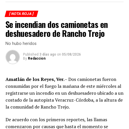
elementos de la Secretaría de Marina (Semar) y de la
incrementa en las carreteras de la región.
Secretaría de Seguridad Pública (SSP), quienes
[ NOTA ROJA ]
ejecutaron una revisión en las instalaciones de la
La circulación en la zona se vio afectada por algunos
Se incendian dos camionetas en
corporación municipal.
minutos mientras se realizaban las labores de auxilio y el
deshuesadero de Rancho Trejo
levantamiento de indicios por parte de las autoridades.
Durante la inspección, los efectivos localizaron diversas
Posteriormente, el tránsito fue restablecido de manera
dosis de droga presuntamente destinadas al
No hubo heridos
normal.
narcomenudeo, por lo que los policías fueron
Published
3 días ago
on
05/08/2026
asegurados y puestos a disposición de la Fiscalía
By
Redaccion
Regional para el inicio de las investigaciones
correspondientes.
Amatlán de los Reyes, Ver.
– Dos camionetas fueron
Tras varios meses de proceso penal, el juez consideró
consumidas por el fuego la mañana de este miércoles al
acreditada la responsabilidad de Anselmo “N”, Jesús “N”,
registrarse un incendio en un deshuesadero ubicado a un
Diego “N”, Lauro Arturo “N”, Dana Natalia “N” y
costado de la autopista Veracruz-Córdoba, a la altura de
Bonifacio “N”, imponiéndoles una pena de cuatro años y
la comunidad de Rancho Trejo.
nueve meses de prisión.
De acuerdo con los primeros reportes, las llamas
Los ahora sentenciados formaban parte de la Policía
comenzaron por causas que hasta el momento se