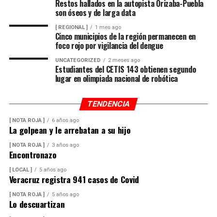
Restos hallados en la autopista Orizaba-Puebla
son óseos y de larga data
[ REGIONAL ]
1 mes ago
Cinco municipios de la región permanecen en
foco rojo por vigilancia del dengue
UNCATEGORIZED
2 meses ago
Estudiantes del CETIS 143 obtienen segundo
lugar en olimpiada nacional de robótica
TENDENCIA
[ NOTA ROJA ]
6 años ago
La golpean y le arrebatan a su hijo
[ NOTA ROJA ]
3 años ago
Encontronazo
[ LOCAL ]
5 años ago
Veracruz registra 941 casos de Covid
[ NOTA ROJA ]
5 años ago
Lo descuartizan