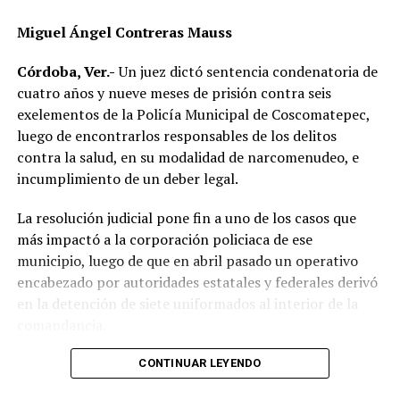
Elementos de Tránsito Estatal acudieron para tomar
Miguel Ángel Contreras Mauss
conocimiento del accidente, realizar el peritaje
correspondiente y deslindar responsabilidades.
Córdoba, Ver.-
Un juez dictó sentencia condenatoria de
cuatro años y nueve meses de prisión contra seis
Las autoridades no descartaron que las condiciones del
exelementos de la Policía Municipal de Coscomatepec,
clima hayan influido en el percance, ya que durante la
luego de encontrarlos responsables de los delitos
tarde se registraron lluvias que dejaron el pavimento
contra la salud, en su modalidad de narcomenudeo, e
mojado y con menor adherencia.
incumplimiento de un deber legal.
El vehículo presuntamente involucrado también será
La resolución judicial pone fin a uno de los casos que
parte de las investigaciones para determinar la
más impactó a la corporación policiaca de ese
mecánica del accidente y establecer si existió
municipio, luego de que en abril pasado un operativo
responsabilidad por parte de alguno de los conductores.
encabezado por autoridades estatales y federales derivó
en la detención de siete uniformados al interior de la
Las autoridades exhortaron a los automovilistas y
comandancia.
motociclistas a conducir con precaución, respetar los
límites de velocidad y aumentar la distancia de
La intervención se realizó el 10 de abril mediante un
CONTINUAR LEYENDO
seguridad entre vehículos, especialmente durante la
despliegue conjunto de agentes de la Policía Ministerial,
temporada de lluvias, cuando el riesgo de accidentes se