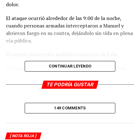
dolor.
El ataque ocurrió alrededor de las 9:00 de la noche,
cuando personas armadas interceptaron a Manuel y
abrieron fuego en su contra, dejándolo sin vida en plena
vía pública.
El cuerpo presentaba múltiples impactos de bala.
CONTINUAR LEYENDO
Al lugar acudieron elementos de la Policía Municipal,
Estatal, Ministerial y personal de la Fiscalía Regional,
quienes acordonaron la zona para realizar las diligencias
TE PODRÍA GUSTAR
correspondientes.
El cuerpo fue levantado y trasladado al Servicio Médico
149 COMMENTS
Forense para la necropsia de ley.
Hasta el momento no hay personas detenidas ni se ha
informado sobre avances en la investigación. Vecinos
[ NOTA ROJA ]