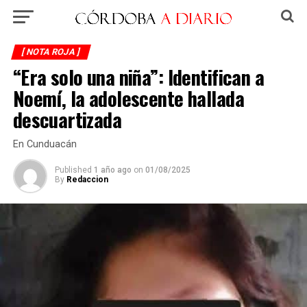
[ NOTA ROJA ]
“Era solo una niña”: Identifican a
Noemí, la adolescente hallada
descuartizada
En Cunduacán
Published
1 año ago
on
01/08/2025
By
Redaccion