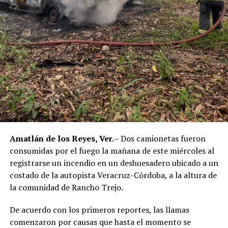
policías municipales, la sentencia dada a conocer
corresponde únicamente a seis de ellos. Hasta el
momento, las autoridades no han informado la situación
jurídica del séptimo implicado.
El caso evidenció presuntas irregularidades dentro de la
corporación policiaca y motivó la intervención de
autoridades estatales y federales, en un contexto de
reforzamiento de las investigaciones contra servidores
públicos relacionados con actividades ilícitas en la
región de las Altas Montañas.
Amatlán de los Reyes, Ver.
– Dos camionetas fueron
consumidas por el fuego la mañana de este miércoles al
La sentencia representa uno de los primeros fallos
registrarse un incendio en un deshuesadero ubicado a un
derivados de aquel operativo y confirma la
costado de la autopista Veracruz-Córdoba, a la altura de
responsabilidad penal de los exuniformados por delitos
la comunidad de Rancho Trejo.
relacionados con la posesión de droga y el
incumplimiento de sus funciones como servidores
De acuerdo con los primeros reportes, las llamas
públicos.
comenzaron por causas que hasta el momento se