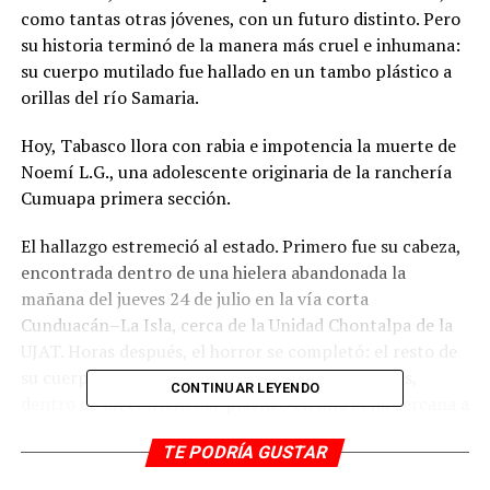
como tantas otras jóvenes, con un futuro distinto. Pero
su historia terminó de la manera más cruel e inhumana:
su cuerpo mutilado fue hallado en un tambo plástico a
orillas del río Samaria.
Hoy, Tabasco llora con rabia e impotencia la muerte de
Noemí L.G., una adolescente originaria de la ranchería
Cumuapa primera sección.
El hallazgo estremeció al estado. Primero fue su cabeza,
encontrada dentro de una hielera abandonada la
mañana del jueves 24 de julio en la vía corta
Cunduacán–La Isla, cerca de la Unidad Chontalpa de la
UJAT. Horas después, el horror se completó: el resto de
su cuerpo apareció en condiciones espeluznantes,
CONTINUAR LEYENDO
dentro de un contenedor plástico en una zona cercana a
su comunidad.
TE PODRÍA GUSTAR
Noemí había sido reportada como desaparecida días