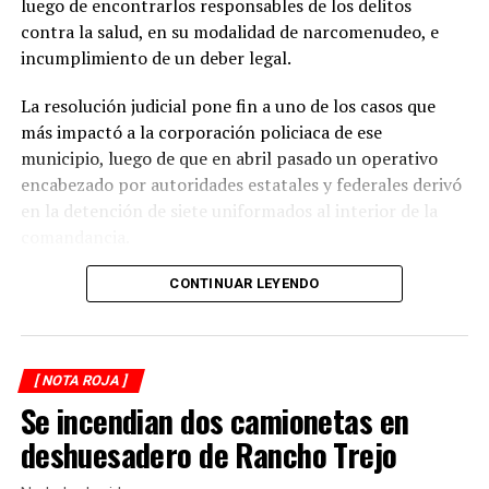
luego de encontrarlos responsables de los delitos
contra la salud, en su modalidad de narcomenudeo, e
La circulación en la zona se vio afectada por algunos
incumplimiento de un deber legal.
minutos mientras se realizaban las labores de auxilio y el
levantamiento de indicios por parte de las autoridades.
La resolución judicial pone fin a uno de los casos que
Posteriormente, el tránsito fue restablecido de manera
más impactó a la corporación policiaca de ese
normal.
municipio, luego de que en abril pasado un operativo
encabezado por autoridades estatales y federales derivó
en la detención de siete uniformados al interior de la
comandancia.
La intervención se realizó el 10 de abril mediante un
CONTINUAR LEYENDO
despliegue conjunto de agentes de la Policía Ministerial,
elementos de la Secretaría de Marina (Semar) y de la
Secretaría de Seguridad Pública (SSP), quienes
[ NOTA ROJA ]
ejecutaron una revisión en las instalaciones de la
Se incendian dos camionetas en
corporación municipal.
deshuesadero de Rancho Trejo
Durante la inspección, los efectivos localizaron diversas