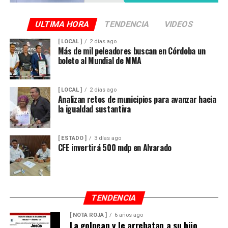
ULTIMA HORA
TENDENCIA
VIDEOS
[ LOCAL ]
2 días ago
Más de mil peleadores buscan en Córdoba un
boleto al Mundial de MMA
[ LOCAL ]
2 días ago
Analizan retos de municipios para avanzar hacia
la igualdad sustantiva
[ ESTADO ]
3 días ago
CFE invertirá 500 mdp en Alvarado
TENDENCIA
[ NOTA ROJA ]
6 años ago
La golpean y le arrebatan a su hijo