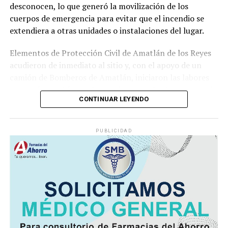
desconocen, lo que generó la movilización de los
cuerpos de emergencia para evitar que el incendio se
extendiera a otras unidades o instalaciones del lugar.
Elementos de Protección Civil de Amatlán de los Reyes
acudieron de inmediato al sitio y, con el apoyo de un
camión de Bomberos de Amatlán, iniciaron las labores
para sofocar el fuego, logrando controlar la emergencia
CONTINUAR LEYENDO
tras varios minutos de trabajo.
Como resultado del siniestro, dos camionetas quedaron
PUBLICIDAD
con daños totales a consecuencia de las llamas. No se
reportaron personas lesionadas ni fue necesario evacuar
la zona.
Las autoridades realizaron una inspección en el
deshuesadero para descartar riesgos adicionales y
determinar las posibles causas que originaron el
incendio.