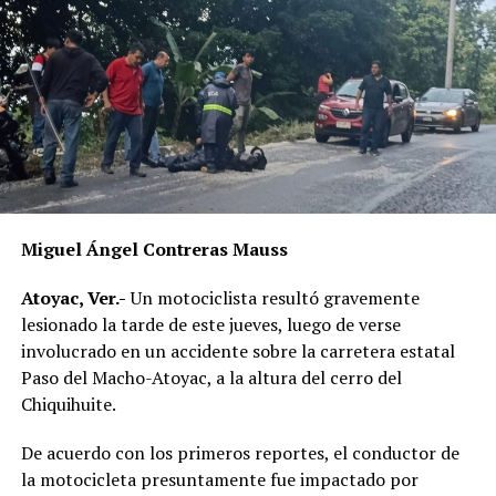
Familiares, vecinos y colectivos exigen justicia. Piden que
su muerte no sea una más en la estadística, que el dolor
de su madre, de sus hermanos y de toda una comunidad
no se diluya con el tiempo ni con el silencio de las
autoridades.
Miguel Ángel Contreras Mauss
Atoyac, Ver.-
Un motociclista resultó gravemente
lesionado la tarde de este jueves, luego de verse
involucrado en un accidente sobre la carretera estatal
Paso del Macho-Atoyac, a la altura del cerro del
Chiquihuite.
De acuerdo con los primeros reportes, el conductor de
la motocicleta presuntamente fue impactado por