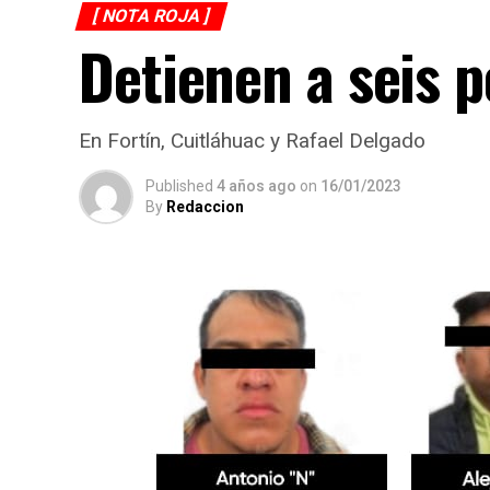
[ NOTA ROJA ]
Detienen a seis p
En Fortín, Cuitláhuac y Rafael Delgado
Published
4 años ago
on
16/01/2023
By
Redaccion