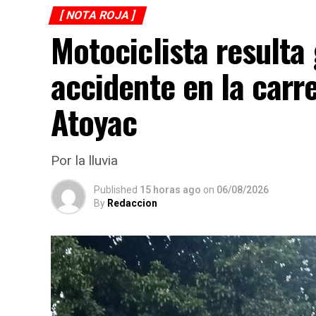
[ NOTA ROJA ]
Motociclista resulta
accidente en la carr
Atoyac
Por la lluvia
Published
15 horas ago
on
06/08/2026
By
Redaccion