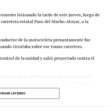
emente lesionado la tarde de este jueves, luego de
 carretera estatal Paso del Macho-Atoyac, a la
conductor de la motocicleta presuntamente fue
ando circulaba sobre ese tramo carretero.
control de la unidad y salió proyectado contra el
ediato el apoyo de los cuerpos de emergencia al
ía inmóvil sobre la carpeta asfáltica, mientras
d para evitar otro percance.
INUAR LEYENDO
ión Civil de Atoyac, quienes brindaron los primeros
 lo trasladaron de urgencia a un hospital del