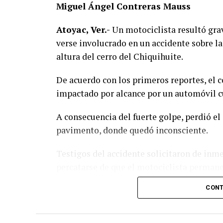
Miguel Ángel Contreras Mauss
Atoyac, Ver.-
Un motociclista resultó grav
verse involucrado en un accidente sobre la
altura del cerro del Chiquihuite.
De acuerdo con los primeros reportes, el 
impactado por alcance por un automóvil cu
A consecuencia del fuerte golpe, perdió el 
pavimento, donde quedó inconsciente.
Testigos del accidente solicitaron de inm
percatarse de que el motociclista permanec
otros automovilistas redujeron la velocida
CONT
Al sitio arribaron paramédicos de Protecc
auxilios al lesionado y, tras estabilizarlo,