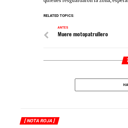
quienes resguardaron la zona, espera
RELATED TOPICS:
ANTES
Muere motopatrullero
HA
[ NOTA ROJA ]