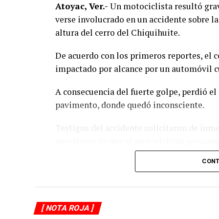
Atoyac, Ver.-
Un motociclista resultó grav
verse involucrado en un accidente sobre la
altura del cerro del Chiquihuite.
De acuerdo con los primeros reportes, el 
impactado por alcance por un automóvil cu
A consecuencia del fuerte golpe, perdió el 
pavimento, donde quedó inconsciente.
Testigos del accidente solicitaron de inm
percatarse de que el motociclista permanec
otros automovilistas redujeron la velocida
CONT
Al sitio arribaron paramédicos de Protecc
auxilios al lesionado y, tras estabilizarlo,
municipio de Potrero Nuevo para recibir a
[ NOTA ROJA ]