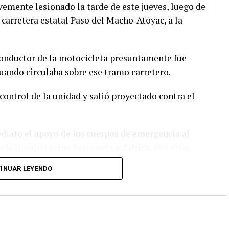
emente lesionado la tarde de este jueves, luego de
 carretera estatal Paso del Macho-Atoyac, a la
conductor de la motocicleta presuntamente fue
ando circulaba sobre ese tramo carretero.
control de la unidad y salió proyectado contra el
ediato el apoyo de los cuerpos de emergencia al
ía inmóvil sobre la carpeta asfáltica, mientras
d para evitar otro percance.
INUAR LEYENDO
ión Civil de Atoyac, quienes brindaron los primeros
 lo trasladaron de urgencia a un hospital del
tención médica especializada.