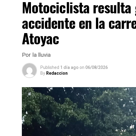
Motociclista resulta
accidente en la carr
Atoyac
Por la lluvia
Published
1 día ago
on
06/08/2026
By
Redaccion