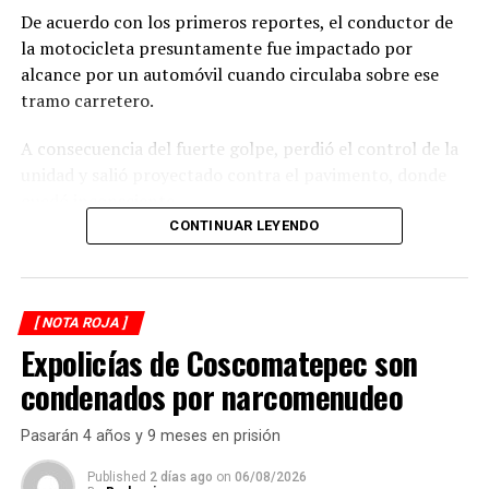
De acuerdo con los primeros reportes, el conductor de
la motocicleta presuntamente fue impactado por
alcance por un automóvil cuando circulaba sobre ese
tramo carretero.
A consecuencia del fuerte golpe, perdió el control de la
unidad y salió proyectado contra el pavimento, donde
quedó inconsciente.
CONTINUAR LEYENDO
Testigos del accidente solicitaron de inmediato el apoyo
de los cuerpos de emergencia al percatarse de que el
motociclista permanecía inmóvil sobre la carpeta
[ NOTA ROJA ]
asfáltica, mientras otros automovilistas redujeron la
Expolicías de Coscomatepec son
velocidad para evitar otro percance.
condenados por narcomenudeo
Al sitio arribaron paramédicos de Protección Civil de
Atoyac, quienes brindaron los primeros auxilios al
Pasarán 4 años y 9 meses en prisión
lesionado y, tras estabilizarlo, lo trasladaron de urgencia
a un hospital del municipio de Potrero Nuevo para
Published
2 días ago
on
06/08/2026