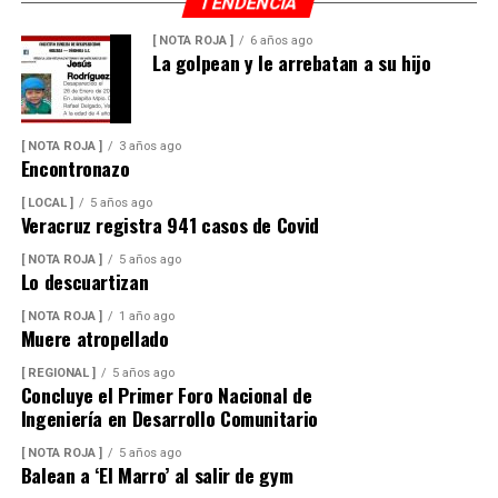
TENDENCIA
[ NOTA ROJA ]
6 años ago
La golpean y le arrebatan a su hijo
[ NOTA ROJA ]
3 años ago
Encontronazo
[ LOCAL ]
5 años ago
Veracruz registra 941 casos de Covid
[ NOTA ROJA ]
5 años ago
Lo descuartizan
[ NOTA ROJA ]
1 año ago
Muere atropellado
[ REGIONAL ]
5 años ago
Concluye el Primer Foro Nacional de
Ingeniería en Desarrollo Comunitario
[ NOTA ROJA ]
5 años ago
Balean a ‘El Marro’ al salir de gym