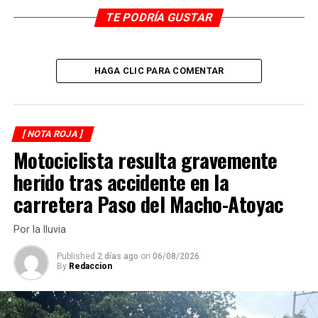
fue enviada hacia un hospital.
TE PODRÍA GUSTAR
La Fiscalía levantó los cuerpos y los trasladó hacia el
Semefo para la necropsia de ley.
HAGA CLIC PARA COMENTAR
RELATED TOPICS:
DESPUÉS
De Cosolapa los muertos en accidente
[ NOTA ROJA ]
Motociclista resulta gravemente
ANTES
Encobijado en Río Blanco
herido tras accidente en la
carretera Paso del Macho-Atoyac
Por la lluvia
Published
2 días ago
on
06/08/2026
By
Redaccion