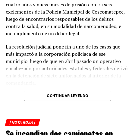
seguridad entre vehículos, especialmente durante la
cuatro años y nueve meses de prisión contra seis
temporada de lluvias, cuando el riesgo de accidentes se
exelementos de la Policía Municipal de Coscomatepec,
incrementa en las carreteras de la región.
luego de encontrarlos responsables de los delitos
contra la salud, en su modalidad de narcomenudeo, e
La circulación en la zona se vio afectada por algunos
incumplimiento de un deber legal.
minutos mientras se realizaban las labores de auxilio y el
levantamiento de indicios por parte de las autoridades.
La resolución judicial pone fin a uno de los casos que
Posteriormente, el tránsito fue restablecido de manera
más impactó a la corporación policiaca de ese
normal.
municipio, luego de que en abril pasado un operativo
encabezado por autoridades estatales y federales derivó
en la detención de siete uniformados al interior de la
comandancia.
La intervención se realizó el 10 de abril mediante un
CONTINUAR LEYENDO
despliegue conjunto de agentes de la Policía Ministerial,
elementos de la Secretaría de Marina (Semar) y de la
Secretaría de Seguridad Pública (SSP), quienes
[ NOTA ROJA ]
ejecutaron una revisión en las instalaciones de la
Se incendian dos camionetas en
corporación municipal.