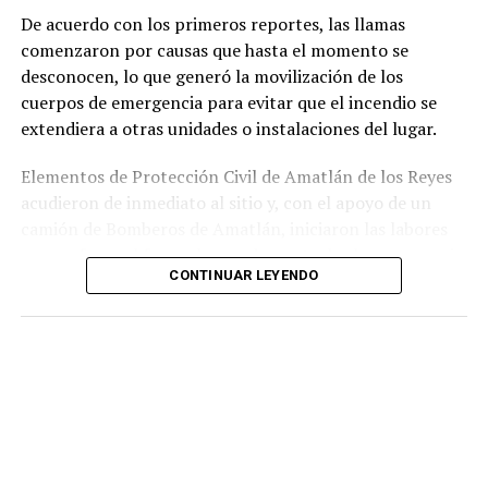
incumplimiento de sus funciones como servidores
De acuerdo con los primeros reportes, las llamas
públicos.
comenzaron por causas que hasta el momento se
desconocen, lo que generó la movilización de los
cuerpos de emergencia para evitar que el incendio se
extendiera a otras unidades o instalaciones del lugar.
Elementos de Protección Civil de Amatlán de los Reyes
acudieron de inmediato al sitio y, con el apoyo de un
camión de Bomberos de Amatlán, iniciaron las labores
para sofocar el fuego, logrando controlar la emergencia
CONTINUAR LEYENDO
tras varios minutos de trabajo.
Como resultado del siniestro, dos camionetas quedaron
con daños totales a consecuencia de las llamas. No se
reportaron personas lesionadas ni fue necesario evacuar
la zona.
Las autoridades realizaron una inspección en el
deshuesadero para descartar riesgos adicionales y