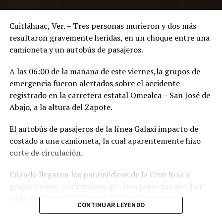
Cuitláhuac, Ver. – Tres personas murieron y dos más
resultaron gravemente heridas, en un choque entre una
camioneta y un autobús de pasajeros.
A las 06:00 de la mañana de este viernes,la grupos de
emergencia fueron alertados sobre el accidente
registrado en la carretera estatal Omealca – San José de
Abajo, a la altura del Zapote.
El autobús de pasajeros de la línea Galaxi impacto de
costado a una camioneta, la cual aparentemente hizo
corte de circulación.
Cúando llegaron los paramédicos de la Cruz Roja y
grupo Samuv, confirmaron que tres personas que iban
en la camioneta habían perdido la vida.
CONTINUAR LEYENDO
Los paramédicos auxiliaron a una persona más, la cual