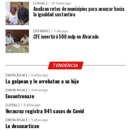
[ LOCAL ]
21 horas ago
Analizan retos de municipios para avanzar hacia
la igualdad sustantiva
[ ESTADO ]
1 día ago
CFE invertirá 500 mdp en Alvarado
TENDENCIA
[ NOTA ROJA ]
6 años ago
La golpean y le arrebatan a su hijo
[ NOTA ROJA ]
3 años ago
Encontronazo
[ LOCAL ]
5 años ago
Veracruz registra 941 casos de Covid
[ NOTA ROJA ]
5 años ago
Lo descuartizan