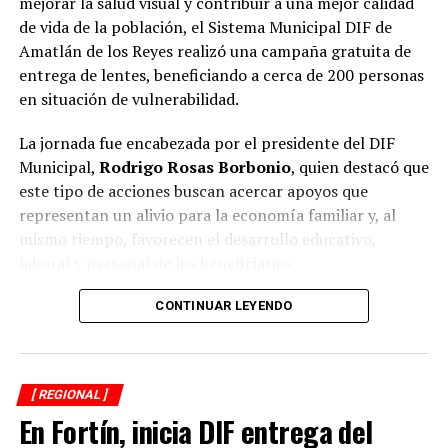
mejorar la salud visual y contribuir a una mejor calidad
bienestar animal coinciden en que los propietarios
de vida de la población, el Sistema Municipal DIF de
tienen la obligación de impedir que sus mascotas
Amatlán de los Reyes realizó una campaña gratuita de
deambulen libremente por la vía pública, también
entrega de lentes, beneficiando a cerca de 200 personas
advierten que ello no significa mantenerlas
en situación de vulnerabilidad.
permanentemente amarradas.
La jornada fue encabezada por el presidente del DIF
La Ley de Protección a los Animales para el Estado de
Municipal,
Rodrigo Rosas Borbonio
, quien destacó que
Veracruz tiene como objetivo garantizar el bienestar, el
este tipo de acciones buscan acercar apoyos que
trato digno y evitar el maltrato y la crueldad hacia los
representan un alivio para la economía familiar y, al
animales.
mismo tiempo, favorecen el desarrollo educativo,
laboral y personal de los beneficiarios.
Además, en su artículo 28 considera sancionables
diversos actos de maltrato y crueldad, por lo que
Durante la campaña fueron atendidas niñas, niños,
CONTINUAR LEYENDO
mantener a un perro atado de forma permanente, sin
adolescentes, jóvenes, adultos y personas adultas
condiciones adecuadas de bienestar, podría dar lugar a
mayores, quienes previamente se sometieron a
responsabilidades conforme a la legislación aplicable.
valoraciones visuales para determinar la graduación
[ REGIONAL ]
adecuada y recibir lentes acordes a sus necesidades.
Por ello, ciudadanos señalaron que la medida debió
En Fortín, inicia DIF entrega del
enfocarse en exigir la tenencia responsable de mascotas
El presidente del organismo asistencial señaló que una