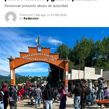
Denuncian presunto abuso de autoridad
Published
1 día ago
on
07/08/2026
By
Redaccion