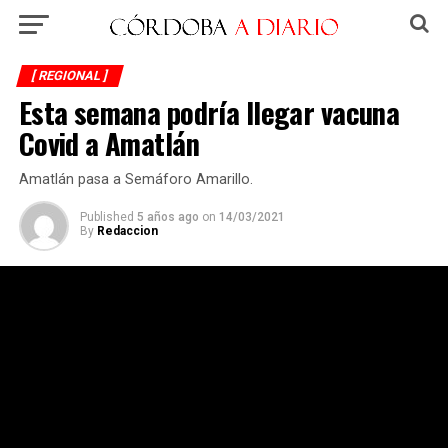
[ REGIONAL ]
Esta semana podría llegar vacuna
Covid a Amatlán
Amatlán pasa a Semáforo Amarillo.
Published
5 años ago
on
14/03/2021
By
Redaccion