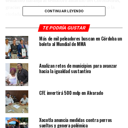
semáforo naranja al semáforo amarillo del Coronavirus,
gracias a las acciones que, tanto su gobierno como la
CONTINUAR LEYENDO
ciudadanía, han emprendido para disminuir los
contagios.
TE PODRÍA GUSTAR
“Este esfuerzo conjunto entre el Gobierno federal y
Más de mil peleadores buscan en Córdoba un
municipal se tiene que aprovechar, tiene que
boleto al Mundial de MMA
optimizarse, es una medida sanitaria importante, por
eso deben todos los adultos mayores vacunarse”, agregó.
Analizan retos de municipios para avanzar
El alcalde confió que en los próximos días se estará
hacia la igualdad sustantiva
aplicando la vacuna en este municipio.
RELATED TOPICS:
FEATURED
CFE invertirá 500 mdp en Alvarado
DESPUÉS
Van por implicados Caso Ernestina
ANTES
Concluye vacunación en Yanga
Xocotla anuncia medidas contra perros
sueltos y genera polémica