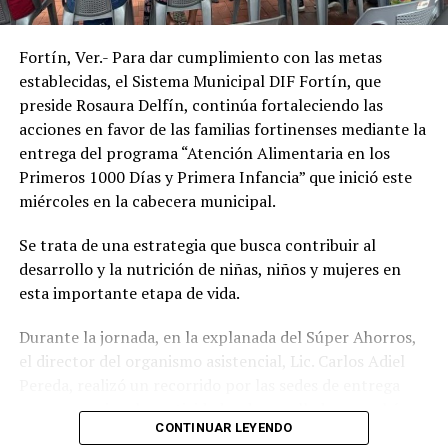
de vida de la población.
Fortín, Ver.- Para dar cumplimiento con las metas
establecidas, el Sistema Municipal DIF Fortín, que
preside Rosaura Delfín, continúa fortaleciendo las
acciones en favor de las familias fortinenses mediante la
entrega del programa “Atención Alimentaria en los
Primeros 1000 Días y Primera Infancia” que inició este
miércoles en la cabecera municipal.
Se trata de una estrategia que busca contribuir al
desarrollo y la nutrición de niñas, niños y mujeres en
esta importante etapa de vida.
Durante la jornada, en la explanada del Súper Ahorros,
el director del organismo asistencial, Lic. Carlos Adiel
Pereda, realizó un recorrido por las sedes de entrega
para supervisar las actividades desarrolladas por el área
CONTINUAR LEYENDO
de Plan Alimentario, reconociendo el compromiso y la