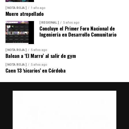
[ NOTA ROJA ]
1 año ago
Muere atropellado
[ REGIONAL ]
5 años ago
Concluye el Primer Foro Nacional de
Ingeniería en Desarrollo Comunitario
[ NOTA ROJA ]
5 años ago
Balean a ‘El Marro’ al salir de gym
[ NOTA ROJA ]
5 años ago
Caen 13 ‘sicarios’ en Córdoba