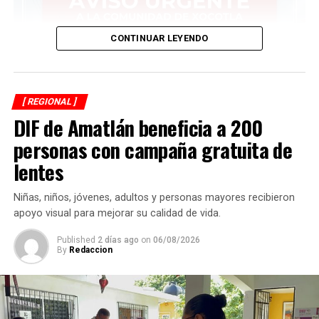
CONTINUAR LEYENDO
[ REGIONAL ]
DIF de Amatlán beneficia a 200
personas con campaña gratuita de
lentes
Niñas, niños, jóvenes, adultos y personas mayores recibieron
apoyo visual para mejorar su calidad de vida.
Published
2 días ago
on
06/08/2026
By
Redaccion
Asimismo, anuncia que ese día autoridades comunitarias
realizarán recorridos para fotografiar a los perros que
permanezcan en las calles, solicitar información a