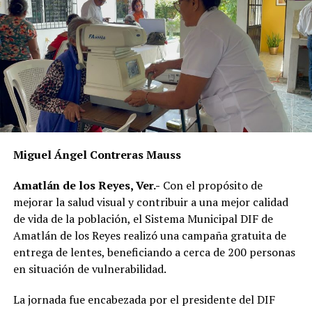
vecinos para identificar a sus dueños y, posteriormente,
citarlos al palacio de la comunidad, donde incluso
podrían hacerse acreedores a una multa.
La publicación provocó críticas entre pobladores,
quienes consideran que la Agencia Municipal podría
estar excediendo sus atribuciones al anunciar posibles
sanciones sin precisar el fundamento jurídico que las
respalda, por lo que calificaron la medida como un
Miguel Ángel Contreras Mauss
presunto abuso de autoridad.
Amatlán de los Reyes, Ver.-
Con el propósito de
Si bien especialistas y organizaciones dedicadas al
mejorar la salud visual y contribuir a una mejor calidad
bienestar animal coinciden en que los propietarios
de vida de la población, el Sistema Municipal DIF de
tienen la obligación de impedir que sus mascotas
Amatlán de los Reyes realizó una campaña gratuita de
deambulen libremente por la vía pública, también
entrega de lentes, beneficiando a cerca de 200 personas
advierten que ello no significa mantenerlas
en situación de vulnerabilidad.
permanentemente amarradas.
La jornada fue encabezada por el presidente del DIF
La Ley de Protección a los Animales para el Estado de