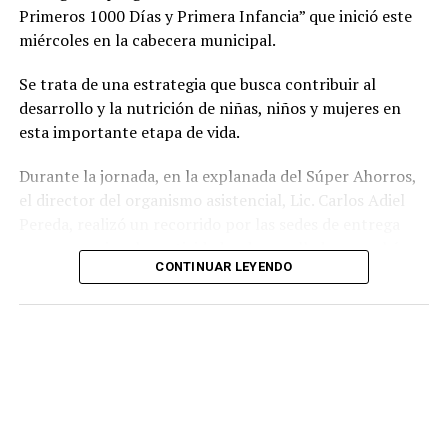
Primeros 1000 Días y Primera Infancia” que inició este
miércoles en la cabecera municipal.
Se trata de una estrategia que busca contribuir al
desarrollo y la nutrición de niñas, niños y mujeres en
esta importante etapa de vida.
Durante la jornada, en la explanada del Súper Ahorros,
el director del organismo asistencial, Lic. Carlos Adiel
Pereda, realizó un recorrido por las sedes de entrega
para supervisar las actividades desarrolladas por el área
CONTINUAR LEYENDO
de Plan Alimentario, reconociendo el compromiso y la
organización del personal encargado de llevar este
beneficio a la población para fortalecer la alimentación
y el desarrollo de las familias.
Asimismo, se informa a las personas beneficiarias que las
entregas continuarán los días jueves 6 y viernes 7 de
agosto, de acuerdo con las sedes, horarios y localidades