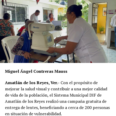
realizarán recorridos para fotografiar a los perros que
permanezcan en las calles, solicitar información a
vecinos para identificar a sus dueños y, posteriormente,
citarlos al palacio de la comunidad, donde incluso
podrían hacerse acreedores a una multa.
La publicación provocó críticas entre pobladores,
quienes consideran que la Agencia Municipal podría
estar excediendo sus atribuciones al anunciar posibles
sanciones sin precisar el fundamento jurídico que las
respalda, por lo que calificaron la medida como un
Miguel Ángel Contreras Mauss
presunto abuso de autoridad.
Amatlán de los Reyes, Ver.-
Con el propósito de
Si bien especialistas y organizaciones dedicadas al
mejorar la salud visual y contribuir a una mejor calidad
bienestar animal coinciden en que los propietarios
de vida de la población, el Sistema Municipal DIF de
tienen la obligación de impedir que sus mascotas
Amatlán de los Reyes realizó una campaña gratuita de
deambulen libremente por la vía pública, también
entrega de lentes, beneficiando a cerca de 200 personas
advierten que ello no significa mantenerlas
en situación de vulnerabilidad.
permanentemente amarradas.