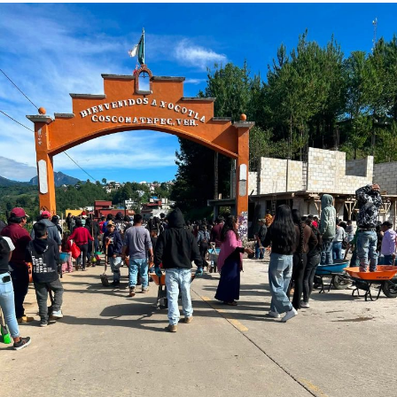
no haber sido trasfundido el donador o su pareja en los
últimos 12 meses.
La funcionaria precisó que cada donación de sangre
equivale a una cantidad de 450 mililitros, lo
correspondiente al 10% del total del volumen
sanguíneo de cada persona, y se puede fraccionar en
cuatro productos: concentrado eritrocitario, plaquetas,
plasma y crioprecipitado, y con ello se pueden salvas
hasta tres vidas.
‘’Tenemos donadores que acuden de manera periódica,
pero aún nos falta mucho más, las demandas
hospitalarias nos superan. Por eso hacemos estas
jornadas, todo es un esfuerzo conjunto para salvar
vidas’’ expresó la doctora.
Cabe mencionar que las donaciones sanguíneas se
desarrollan bajo un estricto protocolo de seguridad e
higiene para protección de las y los pacientes, así como