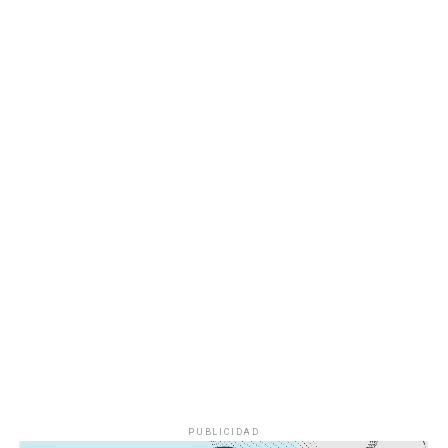
entregas continuarán los días jueves 6 y viernes 7 de
agosto, de acuerdo con las sedes, horarios y localidades
que previamente fueron difundidos a través de los
canales oficiales del DIF, cuya institución refrenda su
compromiso de trabajar de manera cercana con la
ciudadanía, demostrando con trabajo, resultados y
hechos que unidos hacemos de Fortín
PUBLICIDAD