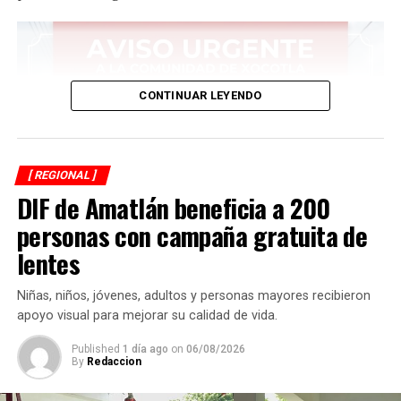
CONTINUAR LEYENDO
[ REGIONAL ]
DIF de Amatlán beneficia a 200
personas con campaña gratuita de
lentes
Niñas, niños, jóvenes, adultos y personas mayores recibieron
apoyo visual para mejorar su calidad de vida.
Published
1 día ago
on
06/08/2026
By
Redaccion
Asimismo, anuncia que ese día autoridades comunitarias