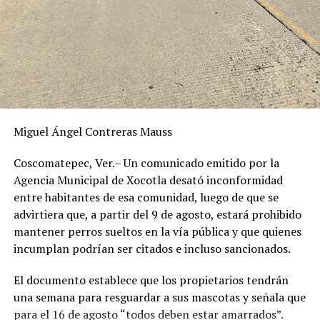
del personal institucional adscrito a las unidades
hospitalarias.
Se reitera a la población en general la importancia de
seguir las recomendaciones sanitarias como: mantener
la sana distancia, lavado frecuente de manos, con agua y
jabón, aplicación de alcohol gel al 70 por ciento y el uso
Miguel Ángel Contreras Mauss
correcto de cubrebocas, tapando nariz y boca.
Coscomatepec, Ver.– Un comunicado emitido por la
RELATED TOPICS:
Agencia Municipal de Xocotla desató inconformidad
entre habitantes de esa comunidad, luego de que se
DESPUÉS
Se reúne la FGE con el Comité Internacional de la Cruz
advirtiera que, a partir del 9 de agosto, estará prohibido
Roja
mantener perros sueltos en la vía pública y que quienes
incumplan podrían ser citados e incluso sancionados.
ANTES
Guardan minuto de silencio en memoria de Alma Rosa
El documento establece que los propietarios tendrán
una semana para resguardar a sus mascotas y señala que
para el 16 de agosto “todos deben estar amarrados”.