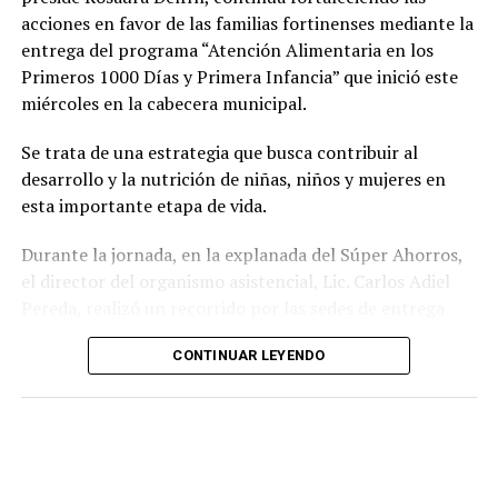
acciones en favor de las familias fortinenses mediante la
entrega del programa “Atención Alimentaria en los
Primeros 1000 Días y Primera Infancia” que inició este
miércoles en la cabecera municipal.
Se trata de una estrategia que busca contribuir al
desarrollo y la nutrición de niñas, niños y mujeres en
esta importante etapa de vida.
Durante la jornada, en la explanada del Súper Ahorros,
el director del organismo asistencial, Lic. Carlos Adiel
Pereda, realizó un recorrido por las sedes de entrega
para supervisar las actividades desarrolladas por el área
CONTINUAR LEYENDO
de Plan Alimentario, reconociendo el compromiso y la
organización del personal encargado de llevar este
beneficio a la población para fortalecer la alimentación
y el desarrollo de las familias.
Asimismo, se informa a las personas beneficiarias que las