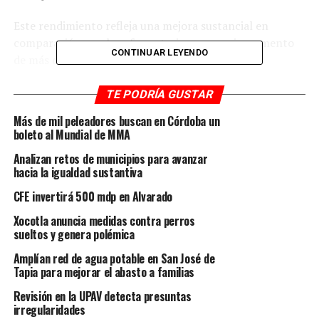
Este rendimiento refleja una mejora sustancial en
comparación con la zafra anterior, con un incremento
CONTINUAR LEYENDO
de más de 0.800 toneladas de caña por hectárea.
Este comportamiento positivo evidencia el compromiso
TE PODRÍA GUSTAR
y la eficiencia de los ingenios veracruzanos en la
Más de mil peleadores buscan en Córdoba un
producción de azúcar.
boleto al Mundial de MMA
En particular, los ingenios La Gloria, Modelo y
Analizan retos de municipios para avanzar
hacia la igualdad sustantiva
Mahuixtlán se han destacado por su notable
rendimiento de campo, superando las expectativas y
CFE invertirá 500 mdp en Alvarado
posicionándose como referentes en el sector.
Xocotla anuncia medidas contra perros
sueltos y genera polémica
Estos resultados son fruto de estrategias efectivas de
manejo de cultivos, inversiones en tecnología agrícola y
Amplían red de agua potable en San José de
Tapia para mejorar el abasto a familias
la dedicación de los trabajadores del sector.
Revisión en la UPAV detecta presuntas
Este éxito en el rendimiento de campo no solo refuerza
irregularidades