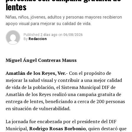
lentes
sanciones sin precisar el fundamento jurídico que las
respalda, por lo que calificaron la medida como un
Niñas, niños, jóvenes, adultos y personas mayores recibieron
presunto abuso de autoridad.
apoyo visual para mejorar su calidad de vida.
Si bien especialistas y organizaciones dedicadas al
Published
2 días ago
on
06/08/2026
By
Redaccion
bienestar animal coinciden en que los propietarios
tienen la obligación de impedir que sus mascotas
deambulen libremente por la vía pública, también
Miguel Ángel Contreras Mauss
advierten que ello no significa mantenerlas
permanentemente amarradas.
Amatlán de los Reyes, Ver.-
Con el propósito de
mejorar la salud visual y contribuir a una mejor calidad
La Ley de Protección a los Animales para el Estado de
de vida de la población, el Sistema Municipal DIF de
Veracruz tiene como objetivo garantizar el bienestar, el
Amatlán de los Reyes realizó una campaña gratuita de
trato digno y evitar el maltrato y la crueldad hacia los
entrega de lentes, beneficiando a cerca de 200 personas
animales.
en situación de vulnerabilidad.
Además, en su artículo 28 considera sancionables
La jornada fue encabezada por el presidente del DIF
diversos actos de maltrato y crueldad, por lo que
Municipal,
Rodrigo Rosas Borbonio
, quien destacó que
mantener a un perro atado de forma permanente, sin