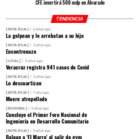
CFE invertirá 500 mdp en Alvarado
TENDENCIA
[ NOTA ROJA ]
6 años ago
La golpean y le arrebatan a su hijo
[ NOTA ROJA ]
3 años ago
Encontronazo
[ LOCAL ]
5 años ago
Veracruz registra 941 casos de Covid
[ NOTA ROJA ]
5 años ago
Lo descuartizan
[ NOTA ROJA ]
1 año ago
Muere atropellado
[ REGIONAL ]
5 años ago
Concluye el Primer Foro Nacional de
Ingeniería en Desarrollo Comunitario
[ NOTA ROJA ]
5 años ago
Balean a ‘El Marro’ al salir de gym