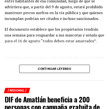
entre habitantes de esa comunidad, luego de que se
RELATED TOPICS:
FEATURED
advirtiera que, a partir del 9 de agosto, estará prohibido
DESPUÉS
mantener perros sueltos en la vía pública y que quienes
Conmemoran edificación del palacio municipal
incumplan podrían ser citados e incluso sancionados.
ANTES
Me respaldan los hechos, no las promesas: Pepe Yunes
El documento establece que los propietarios tendrán
una semana para resguardar a sus mascotas y señala que
para el 16 de agosto “todos deben estar amarrados”.
Asimismo, anuncia que ese día autoridades comunitarias
realizarán recorridos para fotografiar a los perros que
permanezcan en las calles, solicitar información a
CONTINUAR LEYENDO
vecinos para identificar a sus dueños y, posteriormente,
citarlos al palacio de la comunidad, donde incluso
podrían hacerse acreedores a una multa.
[ REGIONAL ]
DIF de Amatlán beneficia a 200
La publicación provocó críticas entre pobladores,
quienes consideran que la Agencia Municipal podría
personas con campaña gratuita de
estar excediendo sus atribuciones al anunciar posibles