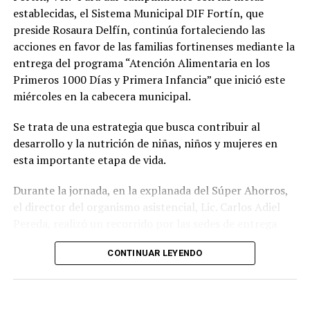
Los beneficiarios agradecieron el apoyo otorgado por el
establecidas, el Sistema Municipal DIF Fortín, que
DIF Municipal, ya que para muchas familias el costo de
preside Rosaura Delfín, continúa fortaleciendo las
unos lentes representa un gasto difícil de solventar, por
acciones en favor de las familias fortinenses mediante la
lo que este programa les permitió acceder de manera
entrega del programa “Atención Alimentaria en los
gratuita a un instrumento indispensable para sus
Primeros 1000 Días y Primera Infancia” que inició este
actividades diarias.
miércoles en la cabecera municipal.
Con estas acciones, el Sistema Municipal DIF de
Se trata de una estrategia que busca contribuir al
Amatlán de los Reyes reafirmó su compromiso de
desarrollo y la nutrición de niñas, niños y mujeres en
trabajar en favor de los sectores más vulnerables del
esta importante etapa de vida.
municipio, acercando programas de asistencia social que
contribuyan a mejorar la salud, la inclusión y la calidad
Durante la jornada, en la explanada del Súper Ahorros,
de vida de la población.
el director del organismo asistencial, Lic. Carlos Adiel
Pereda, realizó un recorrido por las sedes de entrega
para supervisar las actividades desarrolladas por el área
CONTINUAR LEYENDO
de Plan Alimentario, reconociendo el compromiso y la
organización del personal encargado de llevar este
beneficio a la población para fortalecer la alimentación
y el desarrollo de las familias.